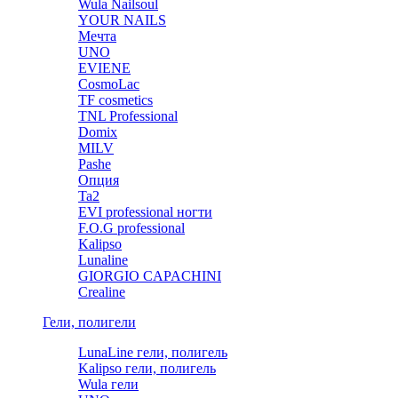
Wula Nailsoul
YOUR NAILS
Мечта
UNO
EVIENE
CosmoLac
TF cosmetics
TNL Professional
Domix
MILV
Pashe
Опция
Ta2
EVI professional ногти
F.O.G professional
Kalipso
Lunaline
GIORGIO CAPACHINI
Crealine
Гели, полигели
LunaLine гели, полигель
Kalipso гели, полигель
Wula гели