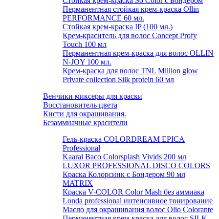
Стойкая крем-краска So Color с Бондером
Перманентная стойкая крем-краска Ollin
PERFORMANCE 60 мл.
Стойкая крем-краска IP (100 мл.)
Крем-краситель для волос Concept Profy
Touch 100 мл
Перманентная крем-краска для волос OLLIN
N-JOY 100 мл.
Крем-краска для волос TNL Million glow
Private collection Silk protein 60 мл
Венчики миксеры для краски
Восстановитель цвета
Кисти для окрашивания.
Безаммиачные красители
Гель-краска COLORDREAM EPICA
Professional
Kaaral Baco Colorsplash Vivids 200 мл
LUXOR PROFESSIONAL DISCO COLORS
Краска Колорсинк с Бондером 90 мл
MATRIX
Краска V-COLOR Color Mash без аммиака
Londa professional интенсивное тонирование
Масло для окрашивания волос Olio Colorante
Перманентная крем-краска для волос SILK