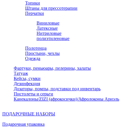
Топики
Штаны для прессотерапии
Перчатки
Виниловые
Латексные
Нитриловые
полиэтиленовые
Полотенца
Простыни, чехлы
Одежда
Фартуки, пеньюары, пелерины, халаты
Татуаж
Кейсы, сумки
Дезинфекция
Дозаторы, помпы, подставки под инвентарь
Пистолеты и серьги
Канекалоны/ZIZI (афрокосички)/Афролоконы Ариэль
ПОДАРОЧНЫЕ НАБОРЫ
Подарочная упаковка