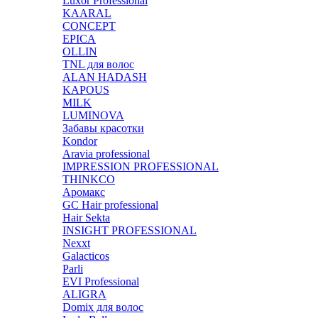
Luxor Professional
KAARAL
CONCEPT
EPICA
OLLIN
TNL для волос
ALAN HADASH
KAPOUS
MILK
LUMINOVA
Забавы красотки
Kondor
Aravia professional
IMPRESSION PROFESSIONAL
THINKCO
Аромакс
GC Hair professional
Hair Sekta
INSIGHT PROFESSIONAL
Nexxt
Galacticos
Parli
EVI Professional
ALIGRA
Domix для волос