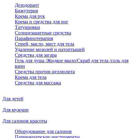
Дезодорант
Бижутерия
Крема для рук
Крема и средства для ног
Татуировки
Солнцезащитные средства
Парафинотерапия
Спрей, масло, мист для тела
Удаление мозолей и натоптышей
Средства для загара
Гель для душа /Жидкое мыло/Скраб для тела /соль для
ванн
Средства против целлюлита
Крема для тела
Средства для массажа
Для детей
Для мужчин
Для салонов красоты
Оборудование для салонов
Парикмахерские инструменты