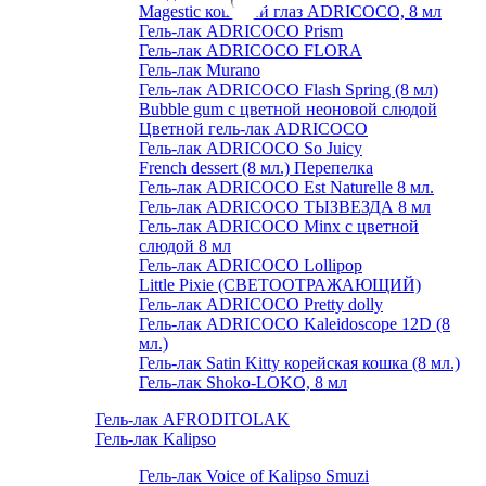
Magestic кошачий глаз ADRICOCO, 8 мл
Гель-лак ADRICOCO Prism
Гель-лак ADRICOCO FLORA
Гель-лак Murano
Гель-лак ADRICOCO Flash Spring (8 мл)
Bubble gum с цветной неоновой слюдой
Цветной гель-лак ADRICOCO
Гель-лак ADRICOCO So Juicy
French dessert (8 мл.) Перепелка
Гель-лак ADRICOCO Est Naturelle 8 мл.
Гель-лак ADRICOCO ТЫЗВЕЗДА 8 мл
Гель-лак ADRICOCO Minx с цветной
слюдой 8 мл
Гель-лак ADRICOCO Lollipop
Little Pixie (СВЕТООТРАЖАЮЩИЙ)
Гель-лак ADRICOCO Pretty dolly
Гель-лак ADRICOCO Kaleidoscope 12D (8
мл.)
Гель-лак Satin Kitty корейская кошка (8 мл.)
Гель-лак Shoko-LOKO, 8 мл
Гель-лак AFRODITOLAK
Гель-лак Kalipso
Гель-лак Voice of Kalipso Smuzi