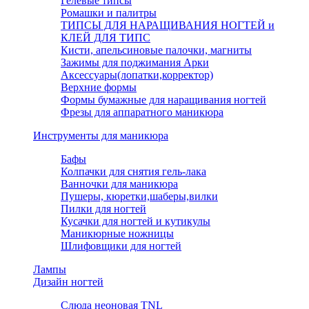
Гелевые типсы
Ромашки и палитры
ТИПСЫ ДЛЯ НАРАЩИВАНИЯ НОГТЕЙ и
КЛЕЙ ДЛЯ ТИПС
Кисти, апельсиновые палочки, магниты
Зажимы для поджимания Арки
Аксессуары(лопатки,корректор)
Верхние формы
Формы бумажные для наращивания ногтей
Фрезы для аппаратного маникюра
Инструменты для маникюра
Бафы
Колпачки для снятия гель-лака
Ванночки для маникюра
Пушеры, кюретки,шаберы,вилки
Пилки для ногтей
Кусачки для ногтей и кутикулы
Маникюрные ножницы
Шлифовщики для ногтей
Лампы
Дизайн ногтей
Слюда неоновая TNL