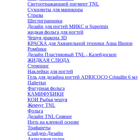
Светоотражающий пигмент TNL
Сухоцветы для маникюра
Стразы
Шестигранники
Дизайн для ногтей МИКС и Supermix
жидкая фольга для ногтей
Чешуя дракона 3D
КРАСКА для Акварельной техники Aqua Illusion
Ромбики
Дизайн Пластиковый TNL - Калейдоскоп
ЖИДКАЯ СЛЮДА
Стемпинг
Наклейки для ногтей
Гель для дизайна ногтей ADRICOCO Cristallin 6 мл
Пайетки
Фигурная фольга
КАМИФУБИКИ
КОИ Рыбья чешуя
Жемчуг TNL
Фольга
Дизайн TNL Сияние
Нить на клеевой основе
Трафареты
Слайдер-Дизайн
Акриловая пудра