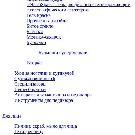
TNL InSpace - гель для дизайна светоотражающий
с голографическим глиттером
Гель-краска
Прочее для дизайна
Битое стекло
Блестки
Меланж-сахарок
Бульонки
Бульонки супер мелкие
Втирка
Уход за ногтями и кутикулой
Сухожаровой шкаф
Стерилизаторы
Пылесборники
Аппараты для маникюра и педикюра
Инструменты для педикюра
Для лица
Пилинг, скраб, мыло для лица
Гели для лица