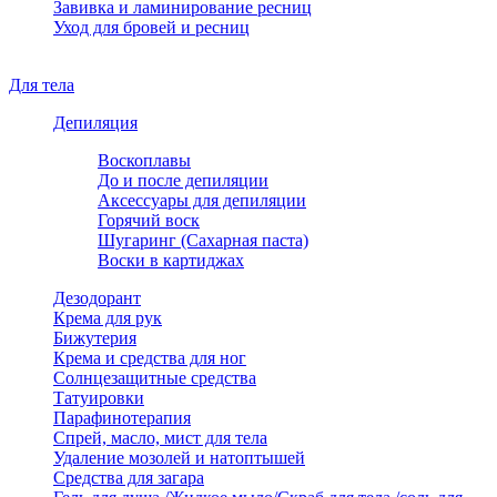
Завивка и ламинирование ресниц
Уход для бровей и ресниц
Для тела
Депиляция
Воскоплавы
До и после депиляции
Аксессуары для депиляции
Горячий воск
Шугаринг (Сахарная паста)
Воски в картиджах
Дезодорант
Крема для рук
Бижутерия
Крема и средства для ног
Солнцезащитные средства
Татуировки
Парафинотерапия
Спрей, масло, мист для тела
Удаление мозолей и натоптышей
Средства для загара