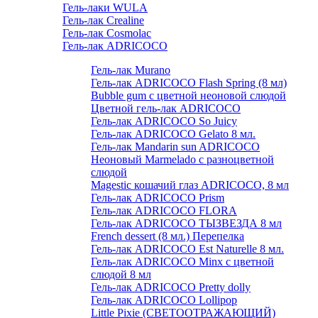
Гель-лаки WULA
Гель-лак Crealine
Гель-лак Cosmolac
Гель-лак ADRICOCO
Гель-лак Murano
Гель-лак ADRICOCO Flash Spring (8 мл)
Bubble gum с цветной неоновой слюдой
Цветной гель-лак ADRICOCO
Гель-лак ADRICOCO So Juicy
Гель-лак ADRICOCO Gelato 8 мл.
Гель-лак Mandarin sun ADRICOCO
Неоновый Marmelado с разноцветной
слюдой
Magestic кошачий глаз ADRICOCO, 8 мл
Гель-лак ADRICOCO Prism
Гель-лак ADRICOCO FLORA
Гель-лак ADRICOCO ТЫЗВЕЗДА 8 мл
French dessert (8 мл.) Перепелка
Гель-лак ADRICOCO Est Naturelle 8 мл.
Гель-лак ADRICOCO Minx с цветной
слюдой 8 мл
Гель-лак ADRICOCO Pretty dolly
Гель-лак ADRICOCO Lollipop
Little Pixie (СВЕТООТРАЖАЮЩИЙ)