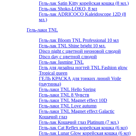
Гель-лак Satin Kitty корейская кошка (8 мл.)
Гель-лак Shoko-LOKO, 8 мл
Гель-лак ADRICOCO Kaleidoscope 12D (8
мл.)
Гель-лаки TNL
Гель-лак Bloom TNL Professional 10 мл
Гель-лак TNL Shine bright 10 мл.
Disco night с цветной неоновой слюдой
Disco day с цветной слюдой
Гель-лак Jasmine TNL
Гель для дизайна ногтей TNL Fashion glow
Tropical queen
ГЕЛЬ КРАСКА для тонких линий Voile
(паутинка)
Гель-лаки TNL Hello Spring
Гель-лаки TNL 8 Чувств
Гель-лаки TNL Magnet effect 10D
Гель-лаки TNL Love autumn
Гель-лаки TNL Magnet effect Galactic
Кошачий глаз
Гель-лак Кошачий глаз Platinum (7 мл.)
Гель-лак Cat Reflex корейская кошка (6 мл)
Гель-лак Lunar Glow корейская кошка (6 мл)