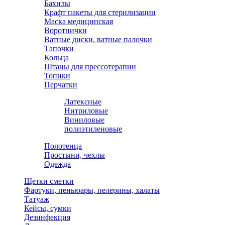
Бахилы
Крафт пакеты для стерилизации
Маска медицинская
Воротнички
Ватные диски, ватные палочки
Тапочки
Кольца
Штаны для прессотерапии
Топики
Перчатки
Латексные
Нитриловые
Виниловые
полиэтиленовые
Полотенца
Простыни, чехлы
Одежда
Щетки сметки
Фартуки, пеньюары, пелерины, халаты
Татуаж
Кейсы, сумки
Дезинфекция