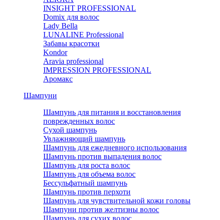
INSIGHT PROFESSIONAL
Domix для волос
Lady Bella
LUNALINE Professional
Забавы красотки
Kondor
Aravia professional
IMPRESSION PROFESSIONAL
Аромакс
Шампуни
Шампунь для питания и восстановления
поврежденных волос
Сухой шампунь
Увлажняющий шампунь
Шампунь для ежедневного использования
Шампунь против выпадения волос
Шампунь для роста волос
Шампунь для объема волос
Бессульфатный шампунь
Шампунь против перхоти
Шампунь для чувствительной кожи головы
Шампуни против желтизны волос
Шампунь для сухих волос