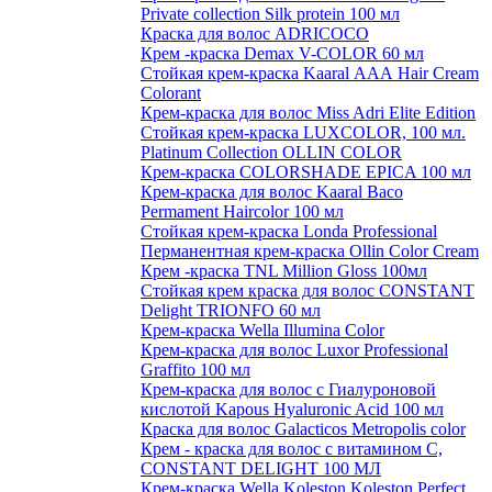
Private collection Silk protein 100 мл
Краска для волос ADRICOCO
Крем -краска Demax V-COLOR 60 мл
Стойкая крем-краска Kaaral ААА Hair Cream
Colorant
Крем-краска для волос Miss Adri Elite Edition
Стойкая крем-краска LUXCOLOR, 100 мл.
Platinum Collection OLLIN COLOR
Крем-краска COLORSHADE EPICA 100 мл
Крем-краска для волос Kaaral Baco
Permament Haircolor 100 мл
Стойкая крем-краска Londa Professional
Перманентная крем-краска Ollin Color Cream
Крем -краска TNL Million Gloss 100мл
Стойкая крем краска для волос CONSTANT
Delight TRIONFO 60 мл
Крем-краска Wella Illumina Color
Крем-краска для волос Luxor Professional
Graffito 100 мл
Крем-краска для волос с Гиалуроновой
кислотой Kapous Hyaluronic Acid 100 мл
Краска для волос Galacticos Metropolis color
Крем - краска для волос с витамином С,
CONSTANT DELIGHT 100 МЛ
Крем-краска Wella Koleston Koleston Perfect