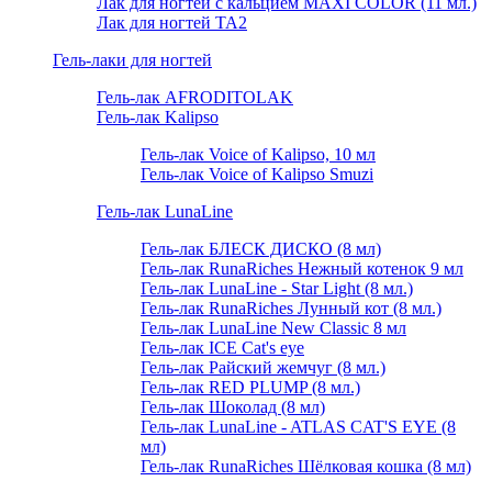
Лак для ногтей с кальцием MAXI COLOR (11 мл.)
Лак для ногтей TA2
Гель-лаки для ногтей
Гель-лак AFRODITOLAK
Гель-лак Kalipso
Гель-лак Voice of Kalipso, 10 мл
Гель-лак Voice of Kalipso Smuzi
Гель-лак LunaLine
Гель-лак БЛЕСК ДИСКО (8 мл)
Гель-лак RunaRiches Нежный котенок 9 мл
Гель-лак LunaLine - Star Light (8 мл.)
Гель-лак RunaRiches Лунный кот (8 мл.)
Гель-лак LunaLine New Classic 8 мл
Гель-лак ICE Cat's eye
Гель-лак Райский жемчуг (8 мл.)
Гель-лак RED PLUMP (8 мл.)
Гель-лак Шоколад (8 мл)
Гель-лак LunaLine - ATLAS CAT'S EYE (8
мл)
Гель-лак RunaRiches Шёлковая кошка (8 мл)