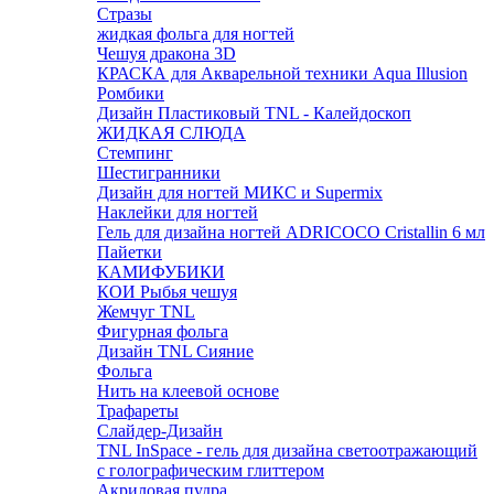
Стразы
жидкая фольга для ногтей
Чешуя дракона 3D
КРАСКА для Акварельной техники Aqua Illusion
Ромбики
Дизайн Пластиковый TNL - Калейдоскоп
ЖИДКАЯ СЛЮДА
Стемпинг
Шестигранники
Дизайн для ногтей МИКС и Supermix
Наклейки для ногтей
Гель для дизайна ногтей ADRICOCO Cristallin 6 мл
Пайетки
КАМИФУБИКИ
КОИ Рыбья чешуя
Жемчуг TNL
Фигурная фольга
Дизайн TNL Сияние
Фольга
Нить на клеевой основе
Трафареты
Слайдер-Дизайн
TNL InSpace - гель для дизайна светоотражающий
с голографическим глиттером
Акриловая пудра