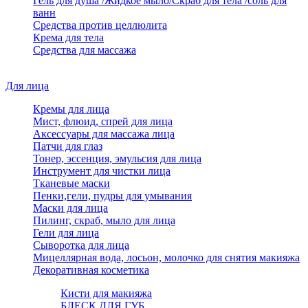
Гель для душа /Жидкое мыло/Скраб для тела /соль для
ванн
Средства против целлюлита
Крема для тела
Средства для массажа
Для лица
Кремы для лица
Мист, флюид, спрей для лица
Аксессуары для массажа лица
Патчи для глаз
Тонер, эссенция, эмульсия для лица
Инструмент для чистки лица
Тканевые маски
Пенки,гели, пудры для умывания
Маски для лица
Пилинг, скраб, мыло для лица
Гели для лица
Сыворотка для лица
Мицеллярная вода, лосьон, молочко для снятия макияжа
Декоративная косметика
Кисти для макияжа
БЛЕСК ДЛЯ ГУБ