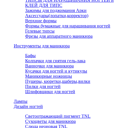
ТИПСЫ ДЛЯ НАРАЩИВАНИЯ НОГТЕЙ и
КЛЕЙ ДЛЯ ТИПС
Зажимы для поджимания Арки
Аксессуары(лопатки,корректор)
Верхние формы
Формы бумажные для наращивания ногтей
Гелевые типсы
Фрезы для аппаратного маникюра
Инструменты для маникюра
Бафы
Колпачки для снятия гель-лака
Ванночки для маникюра
Кусачки для ногтей и кутикулы
Маникюрные ножницы
Пушеры, кюретки,шаберы,вилки
Пилки для ногтей
Шлифовщики для ногтей
Лампы
Дизайн ногтей
Светоотражающий пигмент TNL
Сухоцветы для маникюра
Слюда неоновая TNL