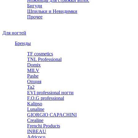
Ножницы для стрижки волос
Бигуди
Шпильки и Невидимки
Прочее
Для ногтей
Бренды
TF cosmetics
TNL Professional
Domix
MILV
Pashe
Опция
Ta2
EVI professional ногти
F.O.G professional
Kalipso
Lunaline
GIORGIO CAPACHINI
Crealine
Frenchi Products
INBEAU
Adricoco