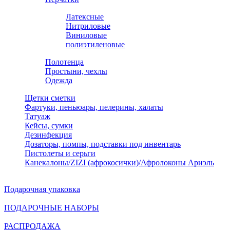
Латексные
Нитриловые
Виниловые
полиэтиленовые
Полотенца
Простыни, чехлы
Одежда
Щетки сметки
Фартуки, пеньюары, пелерины, халаты
Татуаж
Кейсы, сумки
Дезинфекция
Дозаторы, помпы, подставки под инвентарь
Пистолеты и серьги
Канекалоны/ZIZI (афрокосички)/Афролоконы Ариэль
Подарочная упаковка
ПОДАРОЧНЫЕ НАБОРЫ
РАСПРОДАЖА