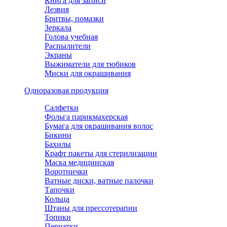
Книга для записи
Лезвия
Бритвы, помазки
Зеркала
Голова учебная
Распылители
Экраны
Выжиматели для тюбиков
Миски для окрашивания
Одноразовая продукция
Салфетки
Фольга парикмахерская
Бумага для окрашивания волос
Бикини
Бахилы
Крафт пакеты для стерилизации
Маска медицинская
Воротнички
Ватные диски, ватные палочки
Тапочки
Кольца
Штаны для прессотерапии
Топики
Перчатки