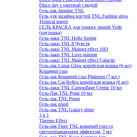
Disco day с цветной слюдой
Гель-лак Jasmine TNL
Гель для дизайна ногтей TNL Fashion glow
Tropical queen
ГЕЛЬ КРАСКА для тонких линий Voile
(паутинка)
Гель-лаки TNL Hello Spring
Гель-лаки TNL 8 Чувств
Гель-лаки TNL Magnet effect 10D
Гель-лаки TNL Love autumn
Гель-лаки TNL Magnet effect Galactic
Гель-лак Lunar Glow корейская кошка (6 мл)
Кошачий глаз
Гель-лак Кошачий глаз Platinum (7 мл.)
Гель-лак Cat Reflex корейская кошка (6 мл)
Гель-лаки TNL Camouflage Creme 10 мл
Гель-Лак TNL Potal 10 мл
Гель-лак TNL Prism
Гель-лак plush
Гель-лак TNL Galaxy shine
3 в 1
Thermo Effect
Гель-лак Flare TNL кошачий глаз со
светоотражающим эффектом, 7 мл