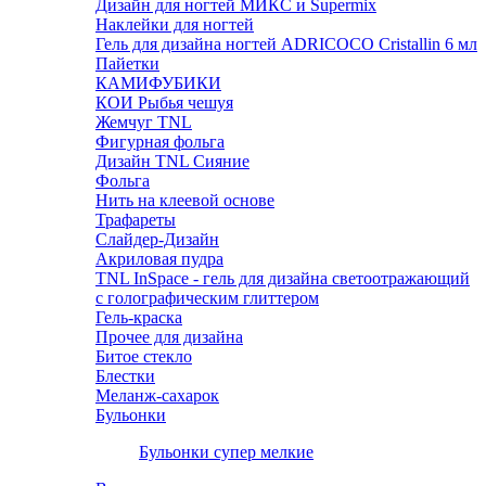
Дизайн для ногтей МИКС и Supermix
Наклейки для ногтей
Гель для дизайна ногтей ADRICOCO Cristallin 6 мл
Пайетки
КАМИФУБИКИ
КОИ Рыбья чешуя
Жемчуг TNL
Фигурная фольга
Дизайн TNL Сияние
Фольга
Нить на клеевой основе
Трафареты
Слайдер-Дизайн
Акриловая пудра
TNL InSpace - гель для дизайна светоотражающий
с голографическим глиттером
Гель-краска
Прочее для дизайна
Битое стекло
Блестки
Меланж-сахарок
Бульонки
Бульонки супер мелкие