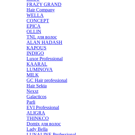
FRAZY GRAND
Hair Company
WELLA
CONCEPT
EPICA
OLLIN
TNL для волос
ALAN HADASH
KAPOUS
INDIGO
Luxor Professional
KAARAL
LUMINOVA
MILK
GC Hair professional
Hair Sekta
Nexxt
Galacticos
Parli
EVI Professional
ALIGRA
THINKCO
Domix для волос
Lady Bella
LUNALINE Professional