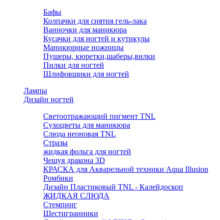
Бафы
Колпачки для снятия гель-лака
Ванночки для маникюра
Кусачки для ногтей и кутикулы
Маникюрные ножницы
Пушеры, кюретки,шаберы,вилки
Пилки для ногтей
Шлифовщики для ногтей
Лампы
Дизайн ногтей
Светоотражающий пигмент TNL
Сухоцветы для маникюра
Слюда неоновая TNL
Стразы
жидкая фольга для ногтей
Чешуя дракона 3D
КРАСКА для Акварельной техники Aqua Illusion
Ромбики
Дизайн Пластиковый TNL - Калейдоскоп
ЖИДКАЯ СЛЮДА
Стемпинг
Шестигранники