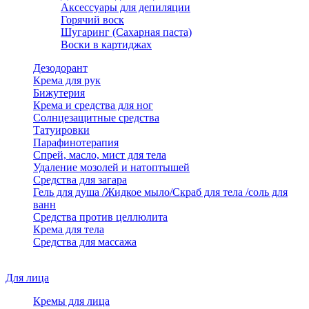
Аксессуары для депиляции
Горячий воск
Шугаринг (Сахарная паста)
Воски в картиджах
Дезодорант
Крема для рук
Бижутерия
Крема и средства для ног
Солнцезащитные средства
Татуировки
Парафинотерапия
Спрей, масло, мист для тела
Удаление мозолей и натоптышей
Средства для загара
Гель для душа /Жидкое мыло/Скраб для тела /соль для
ванн
Средства против целлюлита
Крема для тела
Средства для массажа
Для лица
Кремы для лица