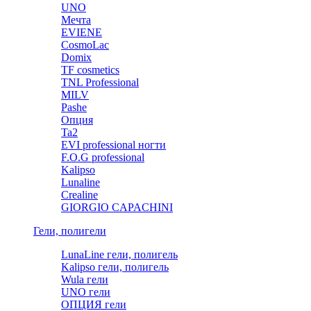
UNO
Мечта
EVIENE
CosmoLac
Domix
TF cosmetics
TNL Professional
MILV
Pashe
Опция
Ta2
EVI professional ногти
F.O.G professional
Kalipso
Lunaline
Crealine
GIORGIO CAPACHINI
Гели, полигели
LunaLine гели, полигель
Kalipso гели, полигель
Wula гели
UNO гели
ОПЦИЯ гели