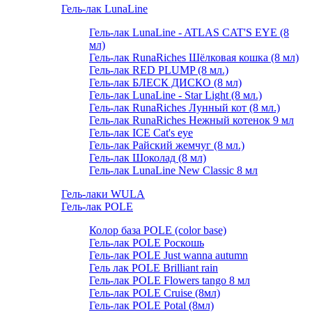
Гель-лак LunaLine
Гель-лак LunaLine - ATLAS CAT'S EYE (8
мл)
Гель-лак RunaRiches Шёлковая кошка (8 мл)
Гель-лак RED PLUMP (8 мл.)
Гель-лак БЛЕСК ДИСКО (8 мл)
Гель-лак LunaLine - Star Light (8 мл.)
Гель-лак RunaRiches Лунный кот (8 мл.)
Гель-лак RunaRiches Нежный котенок 9 мл
Гель-лак ICE Cat's eye
Гель-лак Райский жемчуг (8 мл.)
Гель-лак Шоколад (8 мл)
Гель-лак LunaLine New Classic 8 мл
Гель-лаки WULA
Гель-лак POLE
Колор база POLE (color base)
Гель-лак POLE Роскошь
Гель-лак POLE Just wanna autumn
Гель лак POLE Brilliant rain
Гель-лак POLE Flowers tango 8 мл
Гель-лак POLE Cruise (8мл)
Гель-лак POLE Potal (8мл)