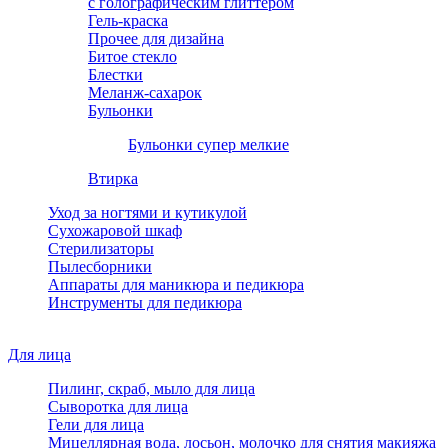
с голографическим глиттером
Гель-краска
Прочее для дизайна
Битое стекло
Блестки
Меланж-сахарок
Бульонки
Бульонки супер мелкие
Втирка
Уход за ногтями и кутикулой
Сухожаровой шкаф
Стерилизаторы
Пылесборники
Аппараты для маникюра и педикюра
Инструменты для педикюра
Для лица
Пилинг, скраб, мыло для лица
Сыворотка для лица
Гели для лица
Мицеллярная вода, лосьон, молочко для снятия макияжа