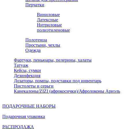
Перчатки
Виниловые
Латексные
Нитриловые
полиэтиленовые
Полотенца
Простыни, чехлы
Одежда
Фартуки, пеньюары, пелерины, халаты
Татуаж
Кейсы, сумки
Дезинфекция
Дозаторы, помпы, подставки под инвентарь
Пистолеты и серьги
Канекалоны/ZIZI (афрокосички)/Афролоконы Ариэль
ПОДАРОЧНЫЕ НАБОРЫ
Подарочная упаковка
РАСПРОДАЖА