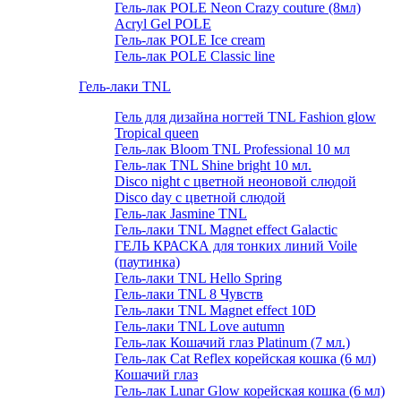
Гель-лак POLE Neon Crazy couture (8мл)
Acryl Gel POLE
Гель-лак POLE Ice cream
Гель-лак POLE Classic line
Гель-лаки TNL
Гель для дизайна ногтей TNL Fashion glow
Tropical queen
Гель-лак Bloom TNL Professional 10 мл
Гель-лак TNL Shine bright 10 мл.
Disco night с цветной неоновой слюдой
Disco day с цветной слюдой
Гель-лак Jasmine TNL
Гель-лаки TNL Magnet effect Galactic
ГЕЛЬ КРАСКА для тонких линий Voile
(паутинка)
Гель-лаки TNL Hello Spring
Гель-лаки TNL 8 Чувств
Гель-лаки TNL Magnet effect 10D
Гель-лаки TNL Love autumn
Гель-лак Кошачий глаз Platinum (7 мл.)
Гель-лак Cat Reflex корейская кошка (6 мл)
Кошачий глаз
Гель-лак Lunar Glow корейская кошка (6 мл)