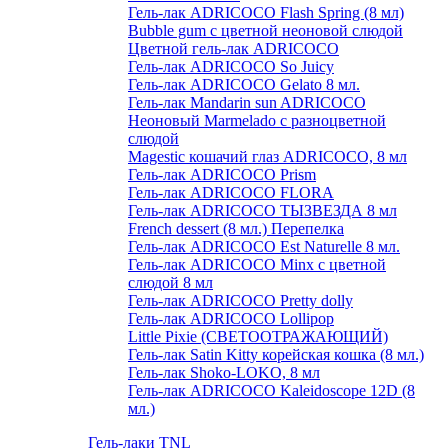
Гель-лак ADRICOCO Flash Spring (8 мл)
Bubble gum с цветной неоновой слюдой
Цветной гель-лак ADRICOCO
Гель-лак ADRICOCO So Juicy
Гель-лак ADRICOCO Gelato 8 мл.
Гель-лак Mandarin sun ADRICOCO
Неоновый Marmelado с разноцветной
слюдой
Magestic кошачий глаз ADRICOCO, 8 мл
Гель-лак ADRICOCO Prism
Гель-лак ADRICOCO FLORA
Гель-лак ADRICOCO ТЫЗВЕЗДА 8 мл
French dessert (8 мл.) Перепелка
Гель-лак ADRICOCO Est Naturelle 8 мл.
Гель-лак ADRICOCO Minx с цветной
слюдой 8 мл
Гель-лак ADRICOCO Pretty dolly
Гель-лак ADRICOCO Lollipop
Little Pixie (СВЕТООТРАЖАЮЩИЙ)
Гель-лак Satin Kitty корейская кошка (8 мл.)
Гель-лак Shoko-LOKO, 8 мл
Гель-лак ADRICOCO Kaleidoscope 12D (8
мл.)
Гель-лаки TNL