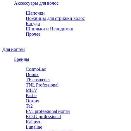
Аксессуары для волос
Шапочки
Ножницы для стрижки волос
Бигуди
Шпильки и Невидимки
Прочее
Для ногтей
Бренды
CosmoLac
Domix
TF cosmetics
TNL Professional
MILV
Pashe
Опция
Ta2
EVI professional ногти
F.O.G professional
Kalipso
Lunaline