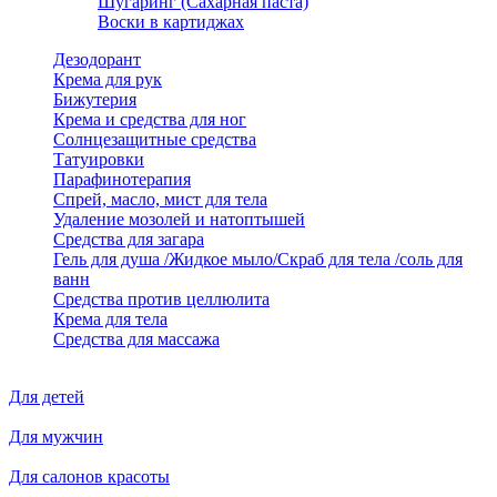
Шугаринг (Сахарная паста)
Воски в картиджах
Дезодорант
Крема для рук
Бижутерия
Крема и средства для ног
Солнцезащитные средства
Татуировки
Парафинотерапия
Спрей, масло, мист для тела
Удаление мозолей и натоптышей
Средства для загара
Гель для душа /Жидкое мыло/Скраб для тела /соль для
ванн
Средства против целлюлита
Крема для тела
Средства для массажа
Для детей
Для мужчин
Для салонов красоты