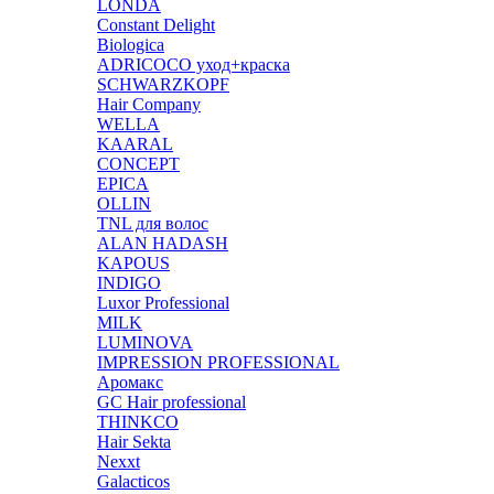
LONDA
Constant Delight
Biologica
ADRICOCO уход+краска
SCHWARZKOPF
Hair Company
WELLA
KAARAL
CONCEPT
EPICA
OLLIN
TNL для волос
ALAN HADASH
KAPOUS
INDIGO
Luxor Professional
MILK
LUMINOVA
IMPRESSION PROFESSIONAL
Аромакс
GC Hair professional
THINKCO
Hair Sekta
Nexxt
Galacticos