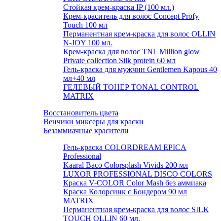
Стойкая крем-краска IP (100 мл.)
Крем-краситель для волос Concept Profy
Touch 100 мл
Перманентная крем-краска для волос OLLIN
N-JOY 100 мл.
Крем-краска для волос TNL Million glow
Private collection Silk protein 60 мл
Гель-краска для мужчин Gentlemen Kapous 40
мл+40 мл
ГЕЛЕВЫЙ ТОНЕР TONAL CONTROL
MATRIX
Восстановитель цвета
Венчики миксеры для краски
Безаммиачные красители
Гель-краска COLORDREAM EPICA
Professional
Kaaral Baco Colorsplash Vivids 200 мл
LUXOR PROFESSIONAL DISCO COLORS
Краска V-COLOR Color Mash без аммиака
Краска Колорсинк с Бондером 90 мл
MATRIX
Перманентная крем-краска для волос SILK
TOUCH OLLIN 60 мл.