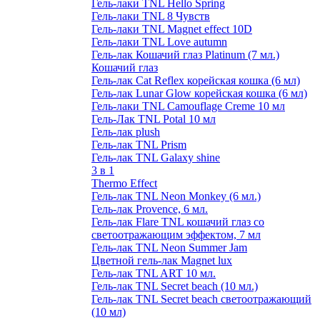
Гель-лаки TNL Hello Spring
Гель-лаки TNL 8 Чувств
Гель-лаки TNL Magnet effect 10D
Гель-лаки TNL Love autumn
Гель-лак Кошачий глаз Platinum (7 мл.)
Кошачий глаз
Гель-лак Cat Reflex корейская кошка (6 мл)
Гель-лак Lunar Glow корейская кошка (6 мл)
Гель-лаки TNL Camouflage Creme 10 мл
Гель-Лак TNL Potal 10 мл
Гель-лак plush
Гель-лак TNL Prism
Гель-лак TNL Galaxy shine
3 в 1
Thermo Effect
Гель-лак TNL Neon Monkey (6 мл.)
Гель-лак Provence, 6 мл.
Гель-лак Flare TNL кошачий глаз со
светоотражающим эффектом, 7 мл
Гель-лак TNL Neon Summer Jam
Цветной гель-лак Magnet lux
Гель-лак TNL ART 10 мл.
Гель-лак TNL Secret beach (10 мл.)
Гель-лак TNL Secret beach светоотражающий
(10 мл)