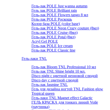
Гель-лак POLE Just wanna autumn
Гель лак POLE Brilliant rain
Гель-лак POLE Flowers tango 8 мл
Гель-лак POLE Роскошь
Колор база POLE (color base)
Гель-лак POLE Neon Crazy couture (8мл)
Гель-лак POLE Cruise (8мл)
Гель-лак POLE Potal (8мл)
Acryl Gel POLE
Гель-лак POLE Ice cream
Гель-лак POLE Classic line
Гель-лаки TNL
Гель-лак Bloom TNL Professional 10 мл
Гель-лак TNL Shine bright 10 мл.
Disco night с цветной неоновой слюдой
Disco day с цветной слюдой
Гель-лак Jasmine TNL
Гель для дизайна ногтей TNL Fashion glow
Tropical queen
Гель-лаки TNL Magnet effect Galactic
ГЕЛЬ КРАСКА для тонких линий Voile
(паутинка)