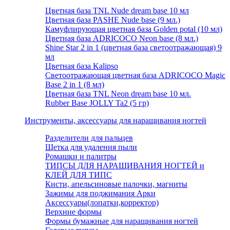
Цветная база TNL Nude dream base 10 мл
Цветная база PASHE Nude base (9 мл.)
Камуфлирующая цветная база Golden potal (10 мл)
Цветная база ADRICOCO Neon base (8 мл.)
Shine Star 2 in 1 (цветная база светоотражающая) 9
мл
Цветная база Kalipso
Светоотражающая цветная база ADRICOCO Magic
Base 2 in 1 (8 мл)
Цветная база TNL Neon dream base 10 мл.
Rubber Base JOLLY Ta2 (5 гр)
Инструменты, аксессуары для наращивания ногтей
Разделители для пальцев
Щетка для удаления пыли
Ромашки и палитры
ТИПСЫ ДЛЯ НАРАЩИВАНИЯ НОГТЕЙ и
КЛЕЙ ДЛЯ ТИПС
Кисти, апельсиновые палочки, магниты
Зажимы для поджимания Арки
Аксессуары(лопатки,корректор)
Верхние формы
Формы бумажные для наращивания ногтей