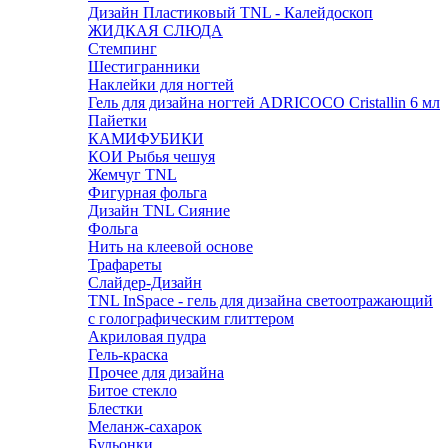
Дизайн Пластиковый TNL - Калейдоскоп
ЖИДКАЯ СЛЮДА
Стемпинг
Шестигранники
Наклейки для ногтей
Гель для дизайна ногтей ADRICOCO Cristallin 6 мл
Пайетки
КАМИФУБИКИ
КОИ Рыбья чешуя
Жемчуг TNL
Фигурная фольга
Дизайн TNL Сияние
Фольга
Нить на клеевой основе
Трафареты
Слайдер-Дизайн
TNL InSpace - гель для дизайна светоотражающий
с голографическим глиттером
Акриловая пудра
Гель-краска
Прочее для дизайна
Битое стекло
Блестки
Меланж-сахарок
Бульонки