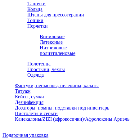
Тапочки
Кольца
Штаны для прессотерапии
Топики
Перчатки
Виниловые
Латексные
Нитриловые
полиэтиленовые
Полотенца
Простыни, чехлы
Одежда
Фартуки, пеньюары, пелерины, халаты
Татуаж
Кейсы, сумки
Дезинфекция
Дозаторы, помпы, подставки под инвентарь
Пистолеты и серьги
Канекалоны/ZIZI (афрокосички)/Афролоконы Ариэль
Подарочная упаковка