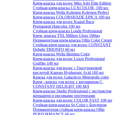
Крем-краска для волос Miss Adri Elite Edition
Стойкая крем-краска LUXCOLOR, 100 мл.
Крем-краска Wella Koleston Koleston Perfect
Крем-краска COLORSHADE EPICA 100 мл
Крем-краска для волос Kaaral Baco
Permament Haircolor 100 мл
Стойкая крем-краска Londa Professional
Крем -краска TNL Million Gloss 100мл
Перманентная крем-краска Ollin Color Cream
Стойкая крем краска для волос CONSTANT
Delight TRIONFO 60 мл
Крем-краска Wella Illumina Color
Крем-краска для волос Luxor Professional
Graffito 100 мл
Крем-краска для волос с Гиалуроновой
кислотой Kapous Hyaluronic Acid 100 мл
Краска для волос Galacticos Metropolis color
Крем - краска для волос с витамином С,
CONSTANT DELIGHT 100 МЛ
Крем-краски Studio Professional с экстрактом
женьшеня и рисовыми протеинами
Крем-краска для волос COLOR FAST 100 мл
Стойкая крем-краска So Color с Бондером
Перманентная стойкая крем-краска Ollin
PERFORMANCE 60 мл.