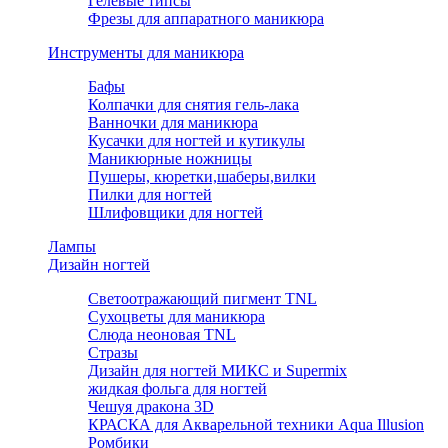
Гелевые типсы
Фрезы для аппаратного маникюра
Инструменты для маникюра
Бафы
Колпачки для снятия гель-лака
Ванночки для маникюра
Кусачки для ногтей и кутикулы
Маникюрные ножницы
Пушеры, кюретки,шаберы,вилки
Пилки для ногтей
Шлифовщики для ногтей
Лампы
Дизайн ногтей
Светоотражающий пигмент TNL
Сухоцветы для маникюра
Слюда неоновая TNL
Стразы
Дизайн для ногтей МИКС и Supermix
жидкая фольга для ногтей
Чешуя дракона 3D
КРАСКА для Акварельной техники Aqua Illusion
Ромбики