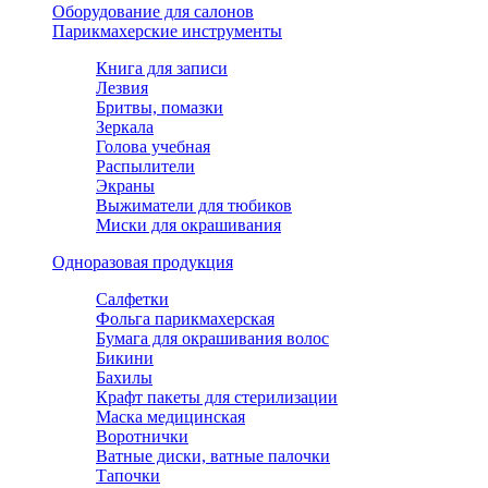
Оборудование для салонов
Парикмахерские инструменты
Книга для записи
Лезвия
Бритвы, помазки
Зеркала
Голова учебная
Распылители
Экраны
Выжиматели для тюбиков
Миски для окрашивания
Одноразовая продукция
Салфетки
Фольга парикмахерская
Бумага для окрашивания волос
Бикини
Бахилы
Крафт пакеты для стерилизации
Маска медицинская
Воротнички
Ватные диски, ватные палочки
Тапочки