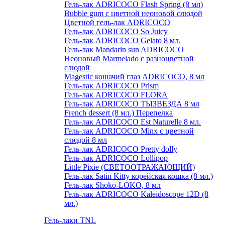
Гель-лак ADRICOCO Flash Spring (8 мл)
Bubble gum с цветной неоновой слюдой
Цветной гель-лак ADRICOCO
Гель-лак ADRICOCO So Juicy
Гель-лак ADRICOCO Gelato 8 мл.
Гель-лак Mandarin sun ADRICOCO
Неоновый Marmelado с разноцветной
слюдой
Magestic кошачий глаз ADRICOCO, 8 мл
Гель-лак ADRICOCO Prism
Гель-лак ADRICOCO FLORA
Гель-лак ADRICOCO ТЫЗВЕЗДА 8 мл
French dessert (8 мл.) Перепелка
Гель-лак ADRICOCO Est Naturelle 8 мл.
Гель-лак ADRICOCO Minx с цветной
слюдой 8 мл
Гель-лак ADRICOCO Pretty dolly
Гель-лак ADRICOCO Lollipop
Little Pixie (СВЕТООТРАЖАЮЩИЙ)
Гель-лак Satin Kitty корейская кошка (8 мл.)
Гель-лак Shoko-LOKO, 8 мл
Гель-лак ADRICOCO Kaleidoscope 12D (8
мл.)
Гель-лаки TNL