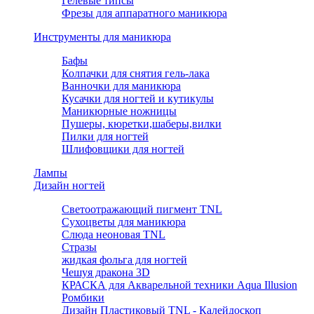
Гелевые типсы
Фрезы для аппаратного маникюра
Инструменты для маникюра
Бафы
Колпачки для снятия гель-лака
Ванночки для маникюра
Кусачки для ногтей и кутикулы
Маникюрные ножницы
Пушеры, кюретки,шаберы,вилки
Пилки для ногтей
Шлифовщики для ногтей
Лампы
Дизайн ногтей
Светоотражающий пигмент TNL
Сухоцветы для маникюра
Слюда неоновая TNL
Стразы
жидкая фольга для ногтей
Чешуя дракона 3D
КРАСКА для Акварельной техники Aqua Illusion
Ромбики
Дизайн Пластиковый TNL - Калейдоскоп