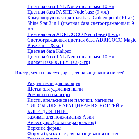
Цветная база TNL Nude dream base 10 мл
Цветная база PASHE Nude base (9 мл.)
Камуфлирующая цветная база Golden potal (10 мл)
Shine Star 2 in 1 (цветная база светоотражающая) 9
мл
Цветная база ADRICOCO Neon base (8 мл.)
Светоотражающая цветная база ADRICOCO Magic
Base 2 in 1 (8 мл)
Цветная база Kalipso
Цветная база TNL Neon dream base 10 мл.
Rubber Base JOLLY Ta2 (5 гр)
Инструменты, аксессуары для наращивания ногтей
Разделители для пальцев
Щетка для удаления пыли
Ромашки и палитры
Кисти, апельсиновые палочки, магниты
ТИПСЫ ДЛЯ НАРАЩИВАНИЯ НОГТЕЙ и
КЛЕЙ ДЛЯ ТИПС
Зажимы для поджимания Арки
Аксессуары(лопатки,корректор)
Верхние формы
Формы бумажные для наращивания ногтей