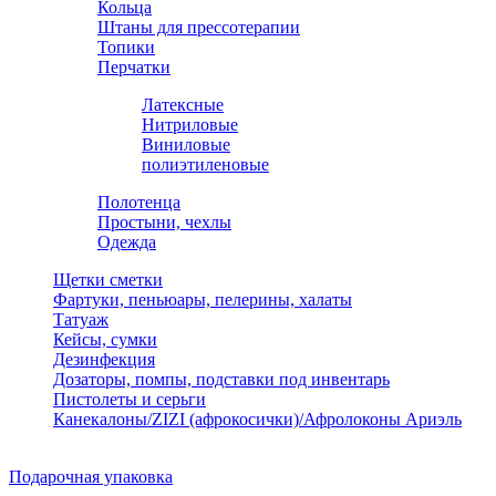
Кольца
Штаны для прессотерапии
Топики
Перчатки
Латексные
Нитриловые
Виниловые
полиэтиленовые
Полотенца
Простыни, чехлы
Одежда
Щетки сметки
Фартуки, пеньюары, пелерины, халаты
Татуаж
Кейсы, сумки
Дезинфекция
Дозаторы, помпы, подставки под инвентарь
Пистолеты и серьги
Канекалоны/ZIZI (афрокосички)/Афролоконы Ариэль
Подарочная упаковка