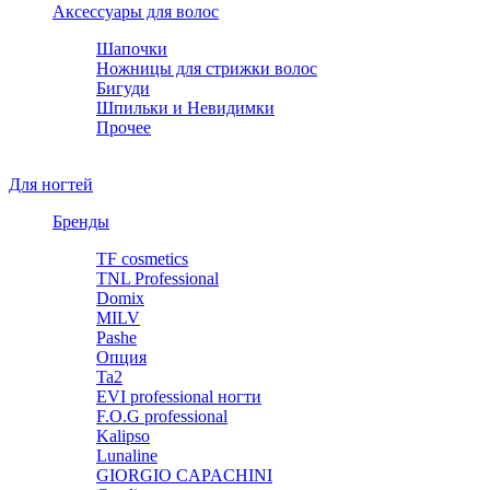
Аксессуары для волос
Шапочки
Ножницы для стрижки волос
Бигуди
Шпильки и Невидимки
Прочее
Для ногтей
Бренды
TF cosmetics
TNL Professional
Domix
MILV
Pashe
Опция
Ta2
EVI professional ногти
F.O.G professional
Kalipso
Lunaline
GIORGIO CAPACHINI