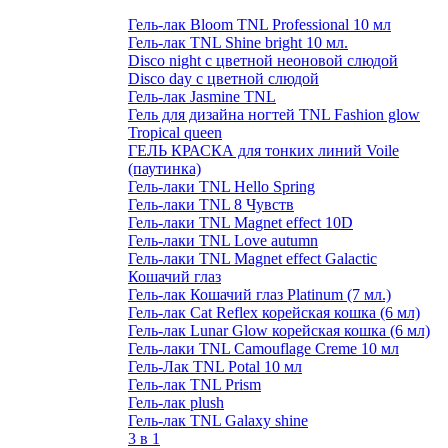
Гель-лак Bloom TNL Professional 10 мл
Гель-лак TNL Shine bright 10 мл.
Disco night с цветной неоновой слюдой
Disco day с цветной слюдой
Гель-лак Jasmine TNL
Гель для дизайна ногтей TNL Fashion glow
Tropical queen
ГЕЛЬ КРАСКА для тонких линий Voile
(паутинка)
Гель-лаки TNL Hello Spring
Гель-лаки TNL 8 Чувств
Гель-лаки TNL Magnet effect 10D
Гель-лаки TNL Love autumn
Гель-лаки TNL Magnet effect Galactic
Кошачий глаз
Гель-лак Кошачий глаз Platinum (7 мл.)
Гель-лак Cat Reflex корейская кошка (6 мл)
Гель-лак Lunar Glow корейская кошка (6 мл)
Гель-лаки TNL Camouflage Creme 10 мл
Гель-Лак TNL Potal 10 мл
Гель-лак TNL Prism
Гель-лак plush
Гель-лак TNL Galaxy shine
3 в 1