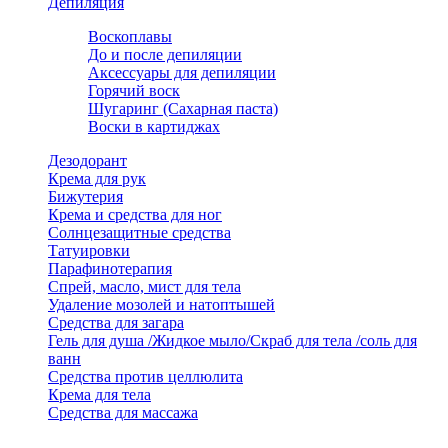
Депиляция
Воскоплавы
До и после депиляции
Аксессуары для депиляции
Горячий воск
Шугаринг (Сахарная паста)
Воски в картиджах
Дезодорант
Крема для рук
Бижутерия
Крема и средства для ног
Солнцезащитные средства
Татуировки
Парафинотерапия
Спрей, масло, мист для тела
Удаление мозолей и натоптышей
Средства для загара
Гель для душа /Жидкое мыло/Скраб для тела /соль для
ванн
Средства против целлюлита
Крема для тела
Средства для массажа