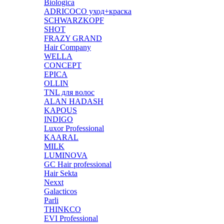
Biologica
ADRICOCO уход+краска
SCHWARZKOPF
SHOT
FRAZY GRAND
Hair Company
WELLA
CONCEPT
EPICA
OLLIN
TNL для волос
ALAN HADASH
KAPOUS
INDIGO
Luxor Professional
KAARAL
MILK
LUMINOVA
GC Hair professional
Hair Sekta
Nexxt
Galacticos
Parli
THINKCO
EVI Professional