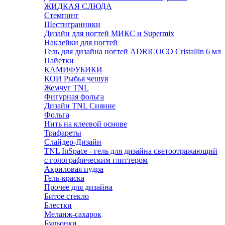
ЖИДКАЯ СЛЮДА
Стемпинг
Шестигранники
Дизайн для ногтей МИКС и Supermix
Наклейки для ногтей
Гель для дизайна ногтей ADRICOCO Cristallin 6 мл
Пайетки
КАМИФУБИКИ
КОИ Рыбья чешуя
Жемчуг TNL
Фигурная фольга
Дизайн TNL Сияние
Фольга
Нить на клеевой основе
Трафареты
Слайдер-Дизайн
TNL InSpace - гель для дизайна светоотражающий
с голографическим глиттером
Акриловая пудра
Гель-краска
Прочее для дизайна
Битое стекло
Блестки
Меланж-сахарок
Бульонки