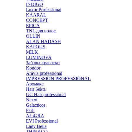
INDIGO
Luxor Professional
KAARAL
CONCEPT
EPICA
TNL для волос
OLLIN
ALAN HADASH
KAPOUS
MILK
LUMINOVA
Забавы красотки
Kondor
Aravia professional
IMPRESSION PROFESSIONAL
Аромакс
Hair Sekta
GC Hair professional
Nexxt
Galacticos
Parli
ALIGRA
EVI Professional
Lady Bella
THINKCO