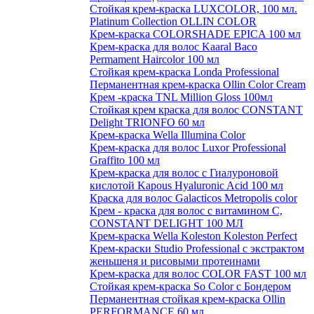
Стойкая крем-краска LUXCOLOR, 100 мл.
Platinum Collection OLLIN COLOR
Крем-краска COLORSHADE EPICA 100 мл
Крем-краска для волос Kaaral Baco
Permament Haircolor 100 мл
Стойкая крем-краска Londa Professional
Перманентная крем-краска Ollin Color Cream
Крем -краска TNL Million Gloss 100мл
Стойкая крем краска для волос CONSTANT
Delight TRIONFO 60 мл
Крем-краска Wella Illumina Color
Крем-краска для волос Luxor Professional
Graffito 100 мл
Крем-краска для волос с Гиалуроновой
кислотой Kapous Hyaluronic Acid 100 мл
Краска для волос Galacticos Metropolis color
Крем - краска для волос с витамином С,
CONSTANT DELIGHT 100 МЛ
Крем-краска Wella Koleston Koleston Perfect
Крем-краски Studio Professional с экстрактом
женьшеня и рисовыми протеинами
Крем-краска для волос COLOR FAST 100 мл
Стойкая крем-краска So Color с Бондером
Перманентная стойкая крем-краска Ollin
PERFORMANCE 60 мл.