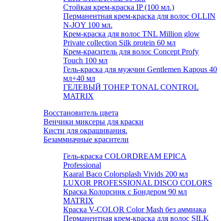
Стойкая крем-краска IP (100 мл.)
Перманентная крем-краска для волос OLLIN
N-JOY 100 мл.
Крем-краска для волос TNL Million glow
Private collection Silk protein 60 мл
Крем-краситель для волос Concept Profy
Touch 100 мл
Гель-краска для мужчин Gentlemen Kapous 40
мл+40 мл
ГЕЛЕВЫЙ ТОНЕР TONAL CONTROL
MATRIX
Восстановитель цвета
Венчики миксеры для краски
Кисти для окрашивания.
Безаммиачные красители
Гель-краска COLORDREAM EPICA
Professional
Kaaral Baco Colorsplash Vivids 200 мл
LUXOR PROFESSIONAL DISCO COLORS
Краска Колорсинк с Бондером 90 мл
MATRIX
Краска V-COLOR Color Mash без аммиака
Перманентная крем-краска для волос SILK