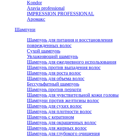
Kondor
Aravia professional
IMPRESSION PROFESSIONAL
Аромакс
Шампуни
Шампунь для питания и восстановления
поврежденных волос
Сухой шампунь
Увлажняющий шампунь
Шампунь для ежедневного использования
Шампунь против выпадения волос
Шампунь для роста волос
Шампунь для объема волос
Бессульфатный шампунь
Шампунь против перхоти
Шампунь для чувствительной кожи головы
Шампуни против желтизны волос
Шампунь для сухих волос
Шампунь для плотности волос
Шампунь с кератином
Шампунь для окрашенных волос
Шампунь для жирных волос
Шампунь для глубокого очищения