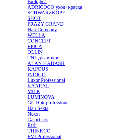
Biologica
ADRICOCO уход+краска
SCHWARZKOPF
SHOT
FRAZY GRAND
Hair Company
WELLA
CONCEPT
EPICA
OLLIN
TNL для волос
ALAN HADASH
KAPOUS
INDIGO
Luxor Professional
KAARAL
MILK
LUMINOVA
GC Hair professional
Hair Sekta
Nexxt
Galacticos
Parli
THINKCO
EVI Professional