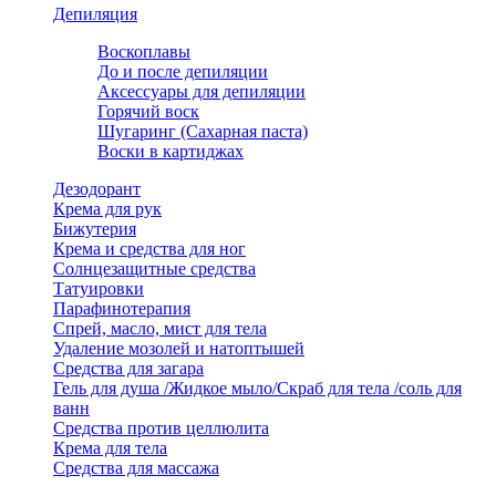
Депиляция
Воскоплавы
До и после депиляции
Аксессуары для депиляции
Горячий воск
Шугаринг (Сахарная паста)
Воски в картиджах
Дезодорант
Крема для рук
Бижутерия
Крема и средства для ног
Солнцезащитные средства
Татуировки
Парафинотерапия
Спрей, масло, мист для тела
Удаление мозолей и натоптышей
Средства для загара
Гель для душа /Жидкое мыло/Скраб для тела /соль для
ванн
Средства против целлюлита
Крема для тела
Средства для массажа