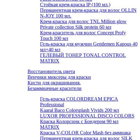
Стойкая крем-краска IP (100 мл.)
Перманентная крем-краска для волос OLLIN
N-JOY 100 мл.
Крем-краска для волос TNL Million glow
Private collection Silk protein 60 мл
Крем-краситель для волос Concept Profy
Touch 100 мл
Гель-краска для мужчин Gentlemen Kapous 40
мл+40 мл
ГЕЛЕВЫЙ ТОНЕР TONAL CONTROL
MATRIX
Восстановитель цвета
Венчики миксеры для краски
Кисти для окрашивания.
Безаммиачные красители
Гель-краска COLORDREAM EPICA
Professional
Kaaral Baco Colorsplash Vivids 200 мл
LUXOR PROFESSIONAL DISCO COLORS
Краска Колорсинк с Бондером 90 мл
MATRIX
Краска V-COLOR Color Mash без аммиака
Перманентная крем-краска для волос SILK