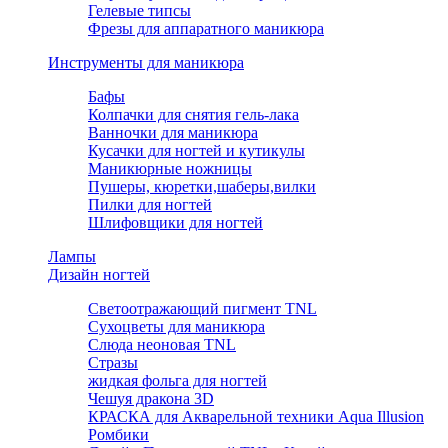
Гелевые типсы
Фрезы для аппаратного маникюра
Инструменты для маникюра
Бафы
Колпачки для снятия гель-лака
Ванночки для маникюра
Кусачки для ногтей и кутикулы
Маникюрные ножницы
Пушеры, кюретки,шаберы,вилки
Пилки для ногтей
Шлифовщики для ногтей
Лампы
Дизайн ногтей
Светоотражающий пигмент TNL
Сухоцветы для маникюра
Слюда неоновая TNL
Стразы
жидкая фольга для ногтей
Чешуя дракона 3D
КРАСКА для Акварельной техники Aqua Illusion
Ромбики