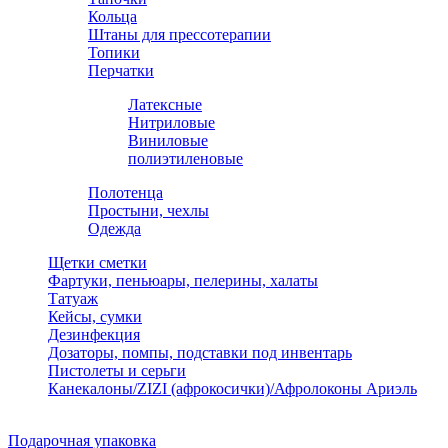
Кольца
Штаны для прессотерапии
Топики
Перчатки
Латексные
Нитриловые
Виниловые
полиэтиленовые
Полотенца
Простыни, чехлы
Одежда
Щетки сметки
Фартуки, пеньюары, пелерины, халаты
Татуаж
Кейсы, сумки
Дезинфекция
Дозаторы, помпы, подставки под инвентарь
Пистолеты и серьги
Канекалоны/ZIZI (афрокосички)/Афролоконы Ариэль
Подарочная упаковка