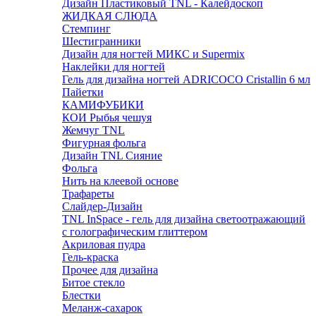
Дизайн Пластиковый TNL - Калейдоскоп
ЖИДКАЯ СЛЮДА
Стемпинг
Шестигранники
Дизайн для ногтей МИКС и Supermix
Наклейки для ногтей
Гель для дизайна ногтей ADRICOCO Cristallin 6 мл
Пайетки
КАМИФУБИКИ
КОИ Рыбья чешуя
Жемчуг TNL
Фигурная фольга
Дизайн TNL Сияние
Фольга
Нить на клеевой основе
Трафареты
Слайдер-Дизайн
TNL InSpace - гель для дизайна светоотражающий
с голографическим глиттером
Акриловая пудра
Гель-краска
Прочее для дизайна
Битое стекло
Блестки
Меланж-сахарок