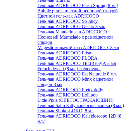
Гель-лак Murano
Гель-лак ADRICOCO Flash Spring (8 мл)
Bubble gum с цветной неоновой слюдой
Цветной гель-лак ADRICOCO
Гель-лак ADRICOCO So Juicy
Гель-лак ADRICOCO Gelato 8 мл.
Гель-лак Mandarin sun ADRICOCO
Неоновый Marmelado с разноцветной
слюдой
Magestic кошачий глаз ADRICOCO, 8 мл
Гель-лак ADRICOCO Prism
Гель-лак ADRICOCO FLORA
Гель-лак ADRICOCO ТЫЗВЕЗДА 8 мл
French dessert (8 мл.) Перепелка
Гель-лак ADRICOCO Est Naturelle 8 мл.
Гель-лак ADRICOCO Minx с цветной
слюдой 8 мл
Гель-лак ADRICOCO Pretty dolly
Гель-лак ADRICOCO Lollipop
Little Pixie (СВЕТООТРАЖАЮЩИЙ)
Гель-лак Satin Kitty корейская кошка (8 мл.)
Гель-лак Shoko-LOKO, 8 мл
Гель-лак ADRICOCO Kaleidoscope 12D (8
мл.)