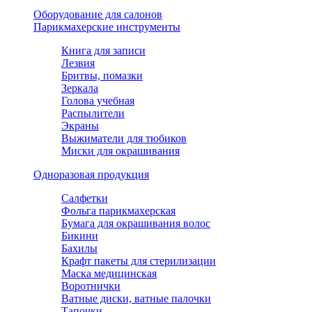
Оборудование для салонов
Парикмахерские инструменты
Книга для записи
Лезвия
Бритвы, помазки
Зеркала
Голова учебная
Распылители
Экраны
Выжиматели для тюбиков
Миски для окрашивания
Одноразовая продукция
Салфетки
Фольга парикмахерская
Бумага для окрашивания волос
Бикини
Бахилы
Крафт пакеты для стерилизации
Маска медицинская
Воротнички
Ватные диски, ватные палочки
Тапочки