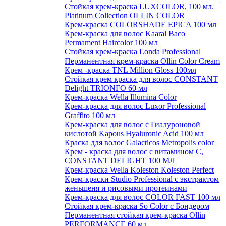
Стойкая крем-краска LUXCOLOR, 100 мл.
Platinum Collection OLLIN COLOR
Крем-краска COLORSHADE EPICA 100 мл
Крем-краска для волос Kaaral Baco
Permament Haircolor 100 мл
Стойкая крем-краска Londa Professional
Перманентная крем-краска Ollin Color Cream
Крем -краска TNL Million Gloss 100мл
Стойкая крем краска для волос CONSTANT
Delight TRIONFO 60 мл
Крем-краска Wella Illumina Color
Крем-краска для волос Luxor Professional
Graffito 100 мл
Крем-краска для волос с Гиалуроновой
кислотой Kapous Hyaluronic Acid 100 мл
Краска для волос Galacticos Metropolis color
Крем - краска для волос с витамином С,
CONSTANT DELIGHT 100 МЛ
Крем-краска Wella Koleston Koleston Perfect
Крем-краски Studio Professional с экстрактом
женьшеня и рисовыми протеинами
Крем-краска для волос COLOR FAST 100 мл
Стойкая крем-краска So Color с Бондером
Перманентная стойкая крем-краска Ollin
PERFORMANCE 60 мл.