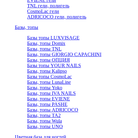
EVIENE гели
TNL гели, полигель
CosmoLac гели
ADRICOCO гели, полигель
Базы, топы
Базы топы LUXVISAGE
Базы, топы Domix
Базы, топы TNL
Базы, топы GIORGIO CAPACHINI
Базы, топы ОПЦИЯ
Базы топы YOUR NAILS
Базы, топы Kalipso
Базы топы CosmoLac
Базы, топы LunaLine
Базы, топы Yoko
Базы, топы IVA NAILS
Базы, топы EVIENE
Базы, топы PASHE
Базы, топы ADRICOCO
Базы, топы TA2
Базы, топы Wula
Базы, топы UNO
Цветная база для ногтей