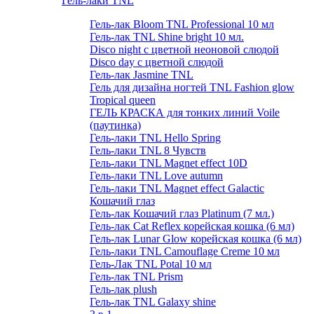
Гель-лаки TNL
Гель-лак Bloom TNL Professional 10 мл
Гель-лак TNL Shine bright 10 мл.
Disco night с цветной неоновой слюдой
Disco day с цветной слюдой
Гель-лак Jasmine TNL
Гель для дизайна ногтей TNL Fashion glow
Tropical queen
ГЕЛЬ КРАСКА для тонких линий Voile
(паутинка)
Гель-лаки TNL Hello Spring
Гель-лаки TNL 8 Чувств
Гель-лаки TNL Magnet effect 10D
Гель-лаки TNL Love autumn
Гель-лаки TNL Magnet effect Galactic
Кошачий глаз
Гель-лак Кошачий глаз Platinum (7 мл.)
Гель-лак Cat Reflex корейская кошка (6 мл)
Гель-лак Lunar Glow корейская кошка (6 мл)
Гель-лаки TNL Camouflage Creme 10 мл
Гель-Лак TNL Potal 10 мл
Гель-лак TNL Prism
Гель-лак plush
Гель-лак TNL Galaxy shine