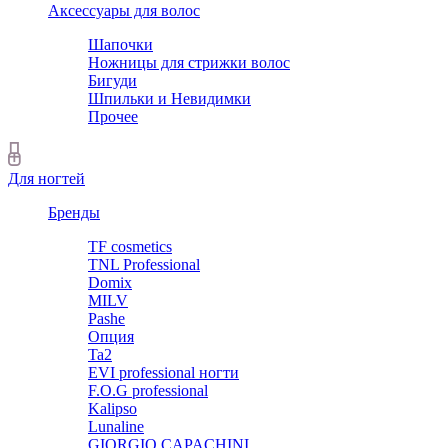
Аксессуары для волос
Шапочки
Ножницы для стрижки волос
Бигуди
Шпильки и Невидимки
Прочее
Для ногтей
Бренды
TF cosmetics
TNL Professional
Domix
MILV
Pashe
Опция
Ta2
EVI professional ногти
F.O.G professional
Kalipso
Lunaline
GIORGIO CAPACHINI