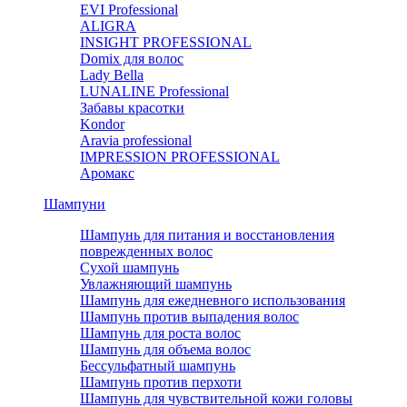
EVI Professional
ALIGRA
INSIGHT PROFESSIONAL
Domix для волос
Lady Bella
LUNALINE Professional
Забавы красотки
Kondor
Aravia professional
IMPRESSION PROFESSIONAL
Аромакс
Шампуни
Шампунь для питания и восстановления
поврежденных волос
Сухой шампунь
Увлажняющий шампунь
Шампунь для ежедневного использования
Шампунь против выпадения волос
Шампунь для роста волос
Шампунь для объема волос
Бессульфатный шампунь
Шампунь против перхоти
Шампунь для чувствительной кожи головы