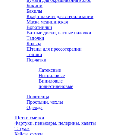
Бумага для окрашивания волос
Бикини
Бахилы
Крафт пакеты для стерилизации
Маска медицинская
Воротнички
Ватные диски, ватные палочки
Тапочки
Кольца
Штаны для прессотерапии
Топики
Перчатки
Латексные
Нитриловые
Виниловые
полиэтиленовые
Полотенца
Простыни, чехлы
Одежда
Щетки сметки
Фартуки, пеньюары, пелерины, халаты
Татуаж
Кейсы, сумки