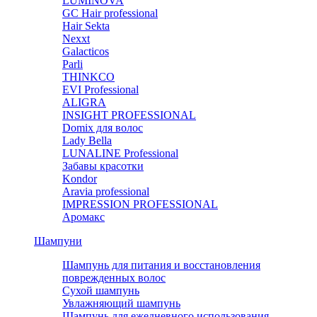
LUMINOVA
GC Hair professional
Hair Sekta
Nexxt
Galacticos
Parli
THINKCO
EVI Professional
ALIGRA
INSIGHT PROFESSIONAL
Domix для волос
Lady Bella
LUNALINE Professional
Забавы красотки
Kondor
Aravia professional
IMPRESSION PROFESSIONAL
Аромакс
Шампуни
Шампунь для питания и восстановления
поврежденных волос
Сухой шампунь
Увлажняющий шампунь
Шампунь для ежедневного использования