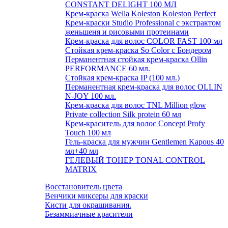
CONSTANT DELIGHT 100 МЛ
Крем-краска Wella Koleston Koleston Perfect
Крем-краски Studio Professional с экстрактом
женьшеня и рисовыми протеинами
Крем-краска для волос COLOR FAST 100 мл
Стойкая крем-краска So Color с Бондером
Перманентная стойкая крем-краска Ollin
PERFORMANCE 60 мл.
Стойкая крем-краска IP (100 мл.)
Перманентная крем-краска для волос OLLIN
N-JOY 100 мл.
Крем-краска для волос TNL Million glow
Private collection Silk protein 60 мл
Крем-краситель для волос Concept Profy
Touch 100 мл
Гель-краска для мужчин Gentlemen Kapous 40
мл+40 мл
ГЕЛЕВЫЙ ТОНЕР TONAL CONTROL
MATRIX
Восстановитель цвета
Венчики миксеры для краски
Кисти для окрашивания.
Безаммиачные красители