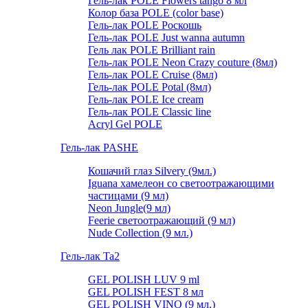
Гель-лак POLE Flowers tango 8 мл
Колор база POLE (color base)
Гель-лак POLE Роскошь
Гель-лак POLE Just wanna autumn
Гель лак POLE Brilliant rain
Гель-лак POLE Neon Crazy couture (8мл)
Гель-лак POLE Cruise (8мл)
Гель-лак POLE Potal (8мл)
Гель-лак POLE Ice cream
Гель-лак POLE Classic line
Acryl Gel POLE
Гель-лак PASHE
Кошачий глаз Silvery (9мл.)
Iguana хамелеон со светоотражающими
частицами (9 мл)
Neon Jungle(9 мл)
Feerie светоотражающий (9 мл)
Nude Collection (9 мл.)
Гель-лак Ta2
GEL POLISH LUV 9 ml
GEL POLISH FEST 8 мл
GEL POLISH VINO (9 мл.)