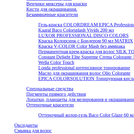
Венчики миксеры для краски
Кисти для окрашивания.
Безаммиачные красители
Гель-краска COLORDREAM EPICA Profession
Kaaral Baco Colorsplash Vivids 200 мл
LUXOR PROFESSIONAL DISCO COLORS
Краска Колорсинк с Бондером 90 мл MATRIX
Краска V-COLOR Color Mash без аммиака
Перманентная крем-краска для волос SILK 
Constant Delight Elite Supreme Crema Colorante
Wella Color Touch
Londa professional интенсивное тонирование
Масло для окрашивания волос Olio Colorante
EPICA COLORSOLUTION Тонирующая кислая 
Специальные средства
Пигменты прямого действия
Лопатки, планшеты для мелирования и окрашивани
Оттеночные красители
Оттеночный колор-гель Baco Color Glaze 60 м
Оксиданты
Смывка для волос