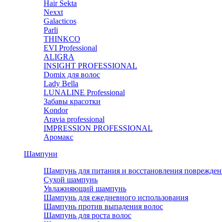
Hair Sekta
Nexxt
Galacticos
Parli
THINKCO
EVI Professional
ALIGRA
INSIGHT PROFESSIONAL
Domix для волос
Lady Bella
LUNALINE Professional
Забавы красотки
Kondor
Aravia professional
IMPRESSION PROFESSIONAL
Аромакс
Шампуни
Шампунь для питания и восстановления поврежден
Сухой шампунь
Увлажняющий шампунь
Шампунь для ежедневного использования
Шампунь против выпадения волос
Шампунь для роста волос