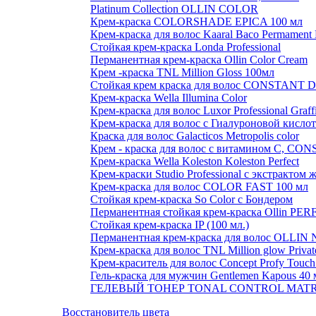
Platinum Collection OLLIN COLOR
Крем-краска COLORSHADE EPICA 100 мл
Крем-краска для волос Kaaral Baco Permament 
Стойкая крем-краска Londa Professional
Перманентная крем-краска Ollin Color Cream
Крем -краска TNL Million Gloss 100мл
Стойкая крем краска для волос CONSTANT D
Крем-краска Wella Illumina Color
Крем-краска для волос Luxor Professional Graff
Крем-краска для волос с Гиалуроновой кислот
Краска для волос Galacticos Metropolis color
Крем - краска для волос с витамином С, 
Крем-краска Wella Koleston Koleston Perfect
Крем-краски Studio Professional с экстракто
Крем-краска для волос COLOR FAST 100 мл
Стойкая крем-краска So Color с Бондером
Перманентная стойкая крем-краска Ollin P
Стойкая крем-краска IP (100 мл.)
Перманентная крем-краска для волос OLLIN 
Крем-краска для волос TNL Million glow Private 
Крем-краситель для волос Concept Profy Touch
Гель-краска для мужчин Gentlemen Kapous 40
ГЕЛЕВЫЙ ТОНЕР TONAL CONTROL MATR
Восстановитель цвета