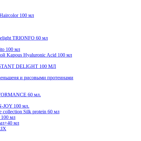
Haircolor 100 мл
elight TRIONFO 60 мл
ito 100 мл
ой Kapous Hyaluronic Acid 100 мл
CONSTANT DELIGHT 100 МЛ
м женьшеня и рисовыми протеинами
ERFORMANCE 60 мл.
N-JOY 100 мл.
collection Silk protein 60 мл
 100 мл
 мл+40 мл
IX