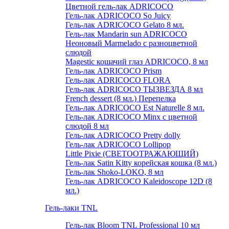
Цветной гель-лак ADRICOCO
Гель-лак ADRICOCO So Juicy
Гель-лак ADRICOCO Gelato 8 мл.
Гель-лак Mandarin sun ADRICOCO
Неоновый Marmelado с разноцветной
слюдой
Magestic кошачий глаз ADRICOCO, 8 мл
Гель-лак ADRICOCO Prism
Гель-лак ADRICOCO FLORA
Гель-лак ADRICOCO ТЫЗВЕЗДА 8 мл
French dessert (8 мл.) Перепелка
Гель-лак ADRICOCO Est Naturelle 8 мл.
Гель-лак ADRICOCO Minx с цветной
слюдой 8 мл
Гель-лак ADRICOCO Pretty dolly
Гель-лак ADRICOCO Lollipop
Little Pixie (СВЕТООТРАЖАЮЩИЙ)
Гель-лак Satin Kitty корейская кошка (8 мл.)
Гель-лак Shoko-LOKO, 8 мл
Гель-лак ADRICOCO Kaleidoscope 12D (8
мл.)
Гель-лаки TNL
Гель-лак Bloom TNL Professional 10 мл