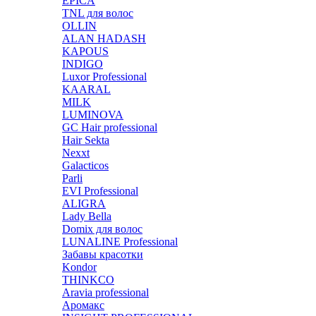
EPICA
TNL для волос
OLLIN
ALAN HADASH
KAPOUS
INDIGO
Luxor Professional
KAARAL
MILK
LUMINOVA
GC Hair professional
Hair Sekta
Nexxt
Galacticos
Parli
EVI Professional
ALIGRA
Lady Bella
Domix для волос
LUNALINE Professional
Забавы красотки
Kondor
THINKCO
Aravia professional
Аромакс