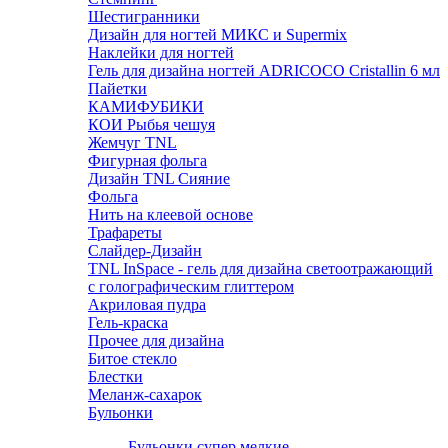
Шестигранники
Дизайн для ногтей МИКС и Supermix
Наклейки для ногтей
Гель для дизайна ногтей ADRICOCO Cristallin 6 мл
Пайетки
КАМИФУБИКИ
КОИ Рыбья чешуя
Жемчуг TNL
Фигурная фольга
Дизайн TNL Сияние
Фольга
Нить на клеевой основе
Трафареты
Слайдер-Дизайн
TNL InSpace - гель для дизайна светоотражающий
с голографическим глиттером
Акриловая пудра
Гель-краска
Прочее для дизайна
Битое стекло
Блестки
Меланж-сахарок
Бульонки
Бульонки супер мелкие