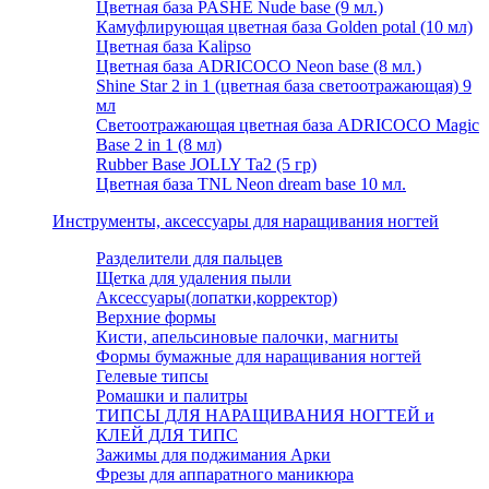
Цветная база PASHE Nude base (9 мл.)
Камуфлирующая цветная база Golden potal (10 мл)
Цветная база Kalipso
Цветная база ADRICOCO Neon base (8 мл.)
Shine Star 2 in 1 (цветная база светоотражающая) 9
мл
Светоотражающая цветная база ADRICOCO Magic
Base 2 in 1 (8 мл)
Rubber Base JOLLY Ta2 (5 гр)
Цветная база TNL Neon dream base 10 мл.
Инструменты, аксессуары для наращивания ногтей
Разделители для пальцев
Щетка для удаления пыли
Аксессуары(лопатки,корректор)
Верхние формы
Кисти, апельсиновые палочки, магниты
Формы бумажные для наращивания ногтей
Гелевые типсы
Ромашки и палитры
ТИПСЫ ДЛЯ НАРАЩИВАНИЯ НОГТЕЙ и
КЛЕЙ ДЛЯ ТИПС
Зажимы для поджимания Арки
Фрезы для аппаратного маникюра