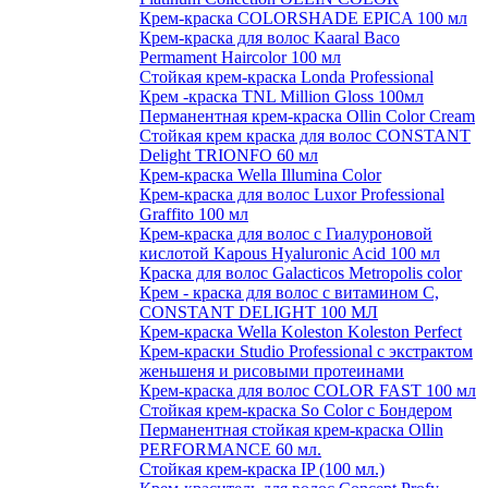
Крем-краска COLORSHADE EPICA 100 мл
Крем-краска для волос Kaaral Baco
Permament Haircolor 100 мл
Стойкая крем-краска Londa Professional
Крем -краска TNL Million Gloss 100мл
Перманентная крем-краска Ollin Color Cream
Стойкая крем краска для волос CONSTANT
Delight TRIONFO 60 мл
Крем-краска Wella Illumina Color
Крем-краска для волос Luxor Professional
Graffito 100 мл
Крем-краска для волос с Гиалуроновой
кислотой Kapous Hyaluronic Acid 100 мл
Краска для волос Galacticos Metropolis color
Крем - краска для волос с витамином С,
CONSTANT DELIGHT 100 МЛ
Крем-краска Wella Koleston Koleston Perfect
Крем-краски Studio Professional с экстрактом
женьшеня и рисовыми протеинами
Крем-краска для волос COLOR FAST 100 мл
Стойкая крем-краска So Color с Бондером
Перманентная стойкая крем-краска Ollin
PERFORMANCE 60 мл.
Стойкая крем-краска IP (100 мл.)