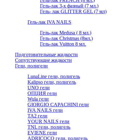
Гель-лак FRENCH (8 мл.)
Гель-лак 3-х фазный (7 мл.)
Гель- лак GLITTER GEL (7 мл)
Гель-лак IVA NAILS
Гель-лак Medusa ( 8 мл.)
Гель-лак Christmas (8мл.)
Гель-лак Vuitton 8 мл.
Подготовительные жидкости
Сопутствующие жидкости
Гели, полигели
LunaLine гели, полигель
Kalipso гели, полигель
UNO гели
ОПЦИЯ гели
Wula гели
GIORGIO CAPACHINI гели
IVA NAILS гели
TA2 гели
YOUR NAILS гели
TNL гели, полигель
EVIENE гели
ADRICOCO гели, полигель