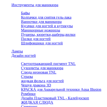
Инструменты для маникюра
Бафы
Колпачки для снятия гель-лака
Ванночки для маникюра
Кусачки для ногтей и кутикулы
Маникюрные ножницы
Пушеры, кюретки,шаберы,вилки
Пилки для ногтей
Шлифовщики для ногтей
Лампы
Дизайн ногтей
Светоотражающий пигмент TNL
Сухоцветы для маникюра
Слюда неоновая TNL
Стразы
жидкая фольга для ногтей
Чешуя дракона 3D
КРАСКА для Акварельной техники Aqua Illusion
Ромбики
Дизайн Пластиковый TNL - Калейдоскоп
ЖИДКАЯ СЛЮДА
Стемпинг