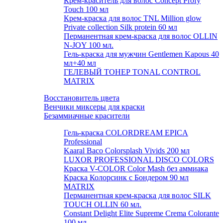
Крем-краситель для волос Concept Profy
Touch 100 мл
Крем-краска для волос TNL Million glow
Private collection Silk protein 60 мл
Перманентная крем-краска для волос OLLIN
N-JOY 100 мл.
Гель-краска для мужчин Gentlemen Kapous 40
мл+40 мл
ГЕЛЕВЫЙ ТОНЕР TONAL CONTROL
MATRIX
Восстановитель цвета
Венчики миксеры для краски
Безаммиачные красители
Гель-краска COLORDREAM EPICA
Professional
Kaaral Baco Colorsplash Vivids 200 мл
LUXOR PROFESSIONAL DISCO COLORS
Краска V-COLOR Color Mash без аммиака
Краска Колорсинк с Бондером 90 мл
MATRIX
Перманентная крем-краска для волос SILK
TOUCH OLLIN 60 мл.
Constant Delight Elite Supreme Crema Colorante
100 мл