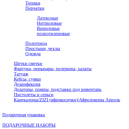
Топики
Перчатки
Латексные
Нитриловые
Виниловые
полиэтиленовые
Полотенца
Простыни, чехлы
Одежда
Щетки сметки
Фартуки, пеньюары, пелерины, халаты
Татуаж
Кейсы, сумки
Дезинфекция
Дозаторы, помпы, подставки под инвентарь
Пистолеты и серьги
Канекалоны/ZIZI (афрокосички)/Афролоконы Ариэль
Подарочная упаковка
ПОДАРОЧНЫЕ НАБОРЫ