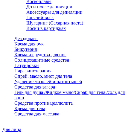
Воскоплавы
До и после депиляции
Аксессуары для депиляции
Горячий воск
Шугаринг (Сахарная паста)
Воски в картиджах
Дезодорант
Крема для рук
Бижутерия
Крема и средства для ног
Солнцезащитные средства
Татуировки
Парафинотерапия
Спрей, масло, мист для тела
Удаление мозолей и натоптышей
Средства для загара
Гель для душа /Жидкое мыло/Скраб для тела /соль для
ванн
Средства против целлюлита
Крема для тела
Средства для массажа
Для лица