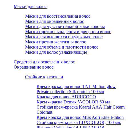
Маски для волос
Маски для восстановления волос
Маски для окрашенных волос
Маски для чувствительной кожи головы
Маски против выпадения и для роста волос
Маски для вьющихся и кудрявых волос
Маски против желтизны волос
Маски для объема и плотности волос
Маски для волос увлажняющие
Средства для осветления волос
Окрашивание волос
Стойкие красители
Крем-краска для волос TNL Million glow
Private collection Silk protein 100 мл
Краска для волос ADRICOCO
Крем -краска Demax V-COLOR 60 мл
Стойкая крем-краска Kaaral ААА Hair Cream
Colorant
Крем-краска для волос Miss Adri Elite Edition
Стойкая крем-краска LUXCOLOR, 100 мл.
Platinum Collection OLLIN COLOR