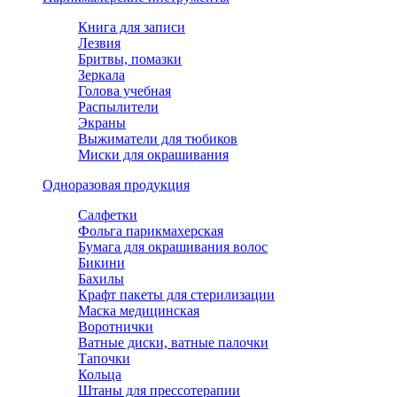
Книга для записи
Лезвия
Бритвы, помазки
Зеркала
Голова учебная
Распылители
Экраны
Выжиматели для тюбиков
Миски для окрашивания
Одноразовая продукция
Салфетки
Фольга парикмахерская
Бумага для окрашивания волос
Бикини
Бахилы
Крафт пакеты для стерилизации
Маска медицинская
Воротнички
Ватные диски, ватные палочки
Тапочки
Кольца
Штаны для прессотерапии