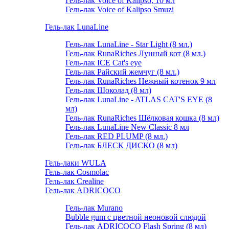
Гель-лак Voice of Kalipso, 10 мл
Гель-лак Voice of Kalipso Smuzi
Гель-лак LunaLine
Гель-лак LunaLine - Star Light (8 мл.)
Гель-лак RunaRiches Лунный кот (8 мл.)
Гель-лак ICE Cat's eye
Гель-лак Райский жемчуг (8 мл.)
Гель-лак RunaRiches Нежный котенок 9 мл
Гель-лак Шоколад (8 мл)
Гель-лак LunaLine - ATLAS CAT'S EYE (8
мл)
Гель-лак RunaRiches Шёлковая кошка (8 мл)
Гель-лак LunaLine New Classic 8 мл
Гель-лак RED PLUMP (8 мл.)
Гель-лак БЛЕСК ДИСКО (8 мл)
Гель-лаки WULA
Гель-лак Cosmolac
Гель-лак Crealine
Гель-лак ADRICOCO
Гель-лак Murano
Bubble gum с цветной неоновой слюдой
Гель-лак ADRICOCO Flash Spring (8 мл)