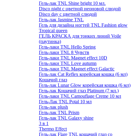
Гель-лак TNL Shine bright 10 мл.
Disco night с цветной неоновой слюдой
Disco day с цветной слюдой
Гель-лак Jasmine TNL
Гель для дизайна ногтей TNL Fashion glow
Tropical queen
ГЕЛЬ КРАСКА для тонких линий Voile
(паутинка)
Гель-лаки TNL Hello Spring
Гель-лаки TNL 8 Чувств
Гель-лаки TNL Magnet effect 10D
Гель-лаки TNL Love autumn
Гель-лаки TNL Magnet effect Galactic
Гель-лак Cat Reflex корейская кошка (6 мл)
Кошачий глаз
Гель-лак Lunar Glow корейская кошка (6 мл)
Гель-лак Кошачий глаз Platinum (7 мл.)
Гель-лаки TNL Camouflage Creme 10 мл
Гель-Лак TNL Potal 10 мл
Гель-лак plush
Гель-лак TNL Prism
Гель-лак TNL Galaxy shine
3 в 1
Thermo Effect
Гель-лак Flare TNL кошачий глаз со