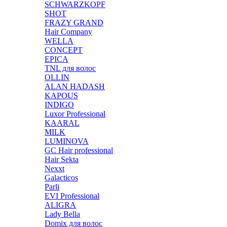
SCHWARZKOPF
SHOT
FRAZY GRAND
Hair Company
WELLA
CONCEPT
EPICA
TNL для волос
OLLIN
ALAN HADASH
KAPOUS
INDIGO
Luxor Professional
KAARAL
MILK
LUMINOVA
GC Hair professional
Hair Sekta
Nexxt
Galacticos
Parli
EVI Professional
ALIGRA
Lady Bella
Domix для волос