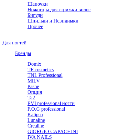
Шапочки
Ножницы для стрижки волос
Бигуди
Шпильки и Невидимки
Прочее
Для ногтей
Бренды
Domix
TF cosmetics
TNL Professional
MILV
Pashe
Опция
Ta2
EVI professional ногти
F.O.G professional
Kalipso
Lunaline
Crealine
GIORGIO CAPACHINI
IVA NAILS