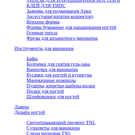
ТИПСЫ ДЛЯ НАРАЩИВАНИЯ НОГТЕЙ и
КЛЕЙ ДЛЯ ТИПС
Зажимы для поджимания Арки
Аксессуары(лопатки,корректор)
Верхние формы
Формы бумажные для наращивания ногтей
Гелевые типсы
Фрезы для аппаратного маникюра
Инструменты для маникюра
Бафы
Колпачки для снятия гель-лака
Ванночки для маникюра
Кусачки для ногтей и кутикулы
Маникюрные ножницы
Пушеры, кюретки,шаберы,вилки
Пилки для ногтей
Шлифовщики для ногтей
Лампы
Дизайн ногтей
Светоотражающий пигмент TNL
Сухоцветы для маникюра
Слюда неоновая TNL