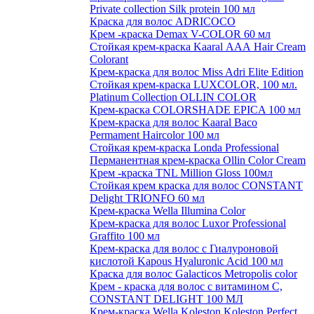
Private collection Silk protein 100 мл
Краска для волос ADRICOCO
Крем -краска Demax V-COLOR 60 мл
Стойкая крем-краска Kaaral ААА Hair Cream
Colorant
Крем-краска для волос Miss Adri Elite Edition
Стойкая крем-краска LUXCOLOR, 100 мл.
Platinum Collection OLLIN COLOR
Крем-краска COLORSHADE EPICA 100 мл
Крем-краска для волос Kaaral Baco
Permament Haircolor 100 мл
Стойкая крем-краска Londa Professional
Перманентная крем-краска Ollin Color Cream
Крем -краска TNL Million Gloss 100мл
Стойкая крем краска для волос CONSTANT
Delight TRIONFO 60 мл
Крем-краска Wella Illumina Color
Крем-краска для волос Luxor Professional
Graffito 100 мл
Крем-краска для волос с Гиалуроновой
кислотой Kapous Hyaluronic Acid 100 мл
Краска для волос Galacticos Metropolis color
Крем - краска для волос с витамином С,
CONSTANT DELIGHT 100 МЛ
Крем-краска Wella Koleston Koleston Perfect