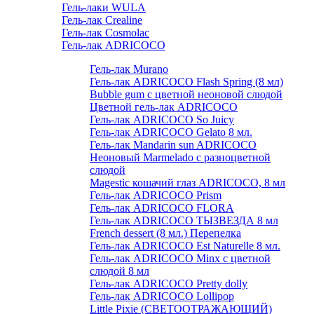
Гель-лаки WULA
Гель-лак Crealine
Гель-лак Cosmolac
Гель-лак ADRICOCO
Гель-лак Murano
Гель-лак ADRICOCO Flash Spring (8 мл)
Bubble gum с цветной неоновой слюдой
Цветной гель-лак ADRICOCO
Гель-лак ADRICOCO So Juicy
Гель-лак ADRICOCO Gelato 8 мл.
Гель-лак Mandarin sun ADRICOCO
Неоновый Marmelado с разноцветной
слюдой
Magestic кошачий глаз ADRICOCO, 8 мл
Гель-лак ADRICOCO Prism
Гель-лак ADRICOCO FLORA
Гель-лак ADRICOCO ТЫЗВЕЗДА 8 мл
French dessert (8 мл.) Перепелка
Гель-лак ADRICOCO Est Naturelle 8 мл.
Гель-лак ADRICOCO Minx с цветной
слюдой 8 мл
Гель-лак ADRICOCO Pretty dolly
Гель-лак ADRICOCO Lollipop
Little Pixie (СВЕТООТРАЖАЮЩИЙ)