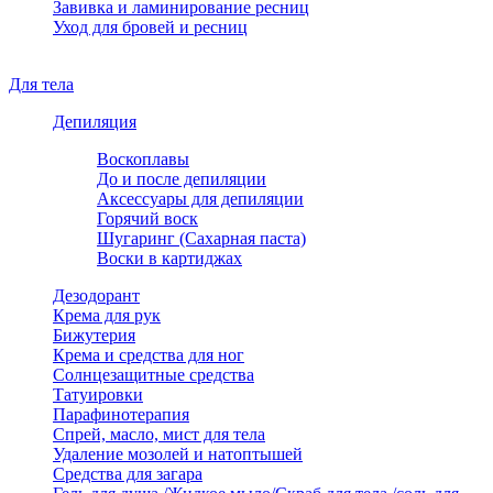
Завивка и ламинирование ресниц
Уход для бровей и ресниц
Для тела
Депиляция
Воскоплавы
До и после депиляции
Аксессуары для депиляции
Горячий воск
Шугаринг (Сахарная паста)
Воски в картиджах
Дезодорант
Крема для рук
Бижутерия
Крема и средства для ног
Солнцезащитные средства
Татуировки
Парафинотерапия
Спрей, масло, мист для тела
Удаление мозолей и натоптышей
Средства для загара