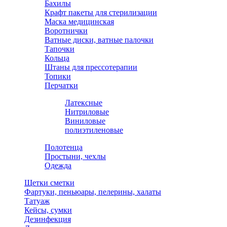
Бахилы
Крафт пакеты для стерилизации
Маска медицинская
Воротнички
Ватные диски, ватные палочки
Тапочки
Кольца
Штаны для прессотерапии
Топики
Перчатки
Латексные
Нитриловые
Виниловые
полиэтиленовые
Полотенца
Простыни, чехлы
Одежда
Щетки сметки
Фартуки, пеньюары, пелерины, халаты
Татуаж
Кейсы, сумки
Дезинфекция