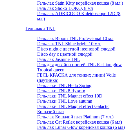
Гель-лак Satin Kitty корейская кошка (8 мл.)
Гель-лак Shoko-LOKO, 8 мл
Гель-лак ADRICOCO Kaleidoscope 12D (8
мл.)
Гель-лаки TNL
Гель-лак Bloom TNL Professional 10 мл
Гель-лак TNL Shine bright 10 мл.
Disco night с цветной неоновой слюдой
Disco day с цветной слюдой
Гель-лак Jasmine TNL
Гель для дизайна ногтей TNL Fashion glow
Tropical queen
ГЕЛЬ КРАСКА для тонких линий Voile
(паутинка)
Гель-лаки TNL Hello Spring
Гель-лаки TNL 8 Чувств
Гель-лаки TNL Magnet effect 10D
Гель-лаки TNL Love autumn
Гель-лаки TNL Magnet effect Galactic
Кошачий глаз
Гель-лак Кошачий глаз Platinum (7 мл.)
Гель-лак Cat Reflex корейская кошка (6 мл)
Гель-лак Lunar Glow корейская кошка (6 мл)