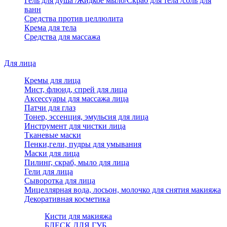
Гель для душа /Жидкое мыло/Скраб для тела /соль для
ванн
Средства против целлюлита
Крема для тела
Средства для массажа
Для лица
Кремы для лица
Мист, флюид, спрей для лица
Аксессуары для массажа лица
Патчи для глаз
Тонер, эссенция, эмульсия для лица
Инструмент для чистки лица
Тканевые маски
Пенки,гели, пудры для умывания
Маски для лица
Пилинг, скраб, мыло для лица
Гели для лица
Сыворотка для лица
Мицеллярная вода, лосьон, молочко для снятия макияжа
Декоративная косметика
Кисти для макияжа
БЛЕСК ДЛЯ ГУБ