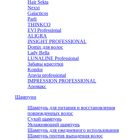
Hair Sekta
Nexxt
Galacticos
Parli
THINKCO
EVI Professional
ALIGRA
INSIGHT PROFESSIONAL
Domix для волос
Lady Bella
LUNALINE Professional
Забавы красотки
Kondor
Aravia professional
IMPRESSION PROFESSIONAL
Аромакс
Шампуни
Шампунь для питания и восстановления
поврежденных волос
Сухой шампунь
Увлажняющий шампунь
Шампунь для ежедневного использования
Шампунь против выпадения волос