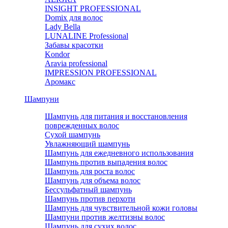
INSIGHT PROFESSIONAL
Domix для волос
Lady Bella
LUNALINE Professional
Забавы красотки
Kondor
Aravia professional
IMPRESSION PROFESSIONAL
Аромакс
Шампуни
Шампунь для питания и восстановления
поврежденных волос
Сухой шампунь
Увлажняющий шампунь
Шампунь для ежедневного использования
Шампунь против выпадения волос
Шампунь для роста волос
Шампунь для объема волос
Бессульфатный шампунь
Шампунь против перхоти
Шампунь для чувствительной кожи головы
Шампуни против желтизны волос
Шампунь для сухих волос