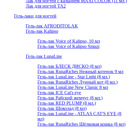
Лак для ногтей с кальцием MAXI COLOR (11 мл.)
Лак для ногтей TA2
Гель-лаки для ногтей
Гель-лак AFRODITOLAK
Гель-лак Kalipso
Гель-лак Voice of Kalipso, 10 мл
Гель-лак Voice of Kalipso Smuzi
Гель-лак LunaLine
Гель-лак БЛЕСК ДИСКО (8 мл)
Гель-лак RunaRiches Нежный котенок 9 мл
Гель-лак LunaLine - Star Light (8 мл.)
Гель-лак RunaRiches Лунный кот (8 мл.)
Гель-лак LunaLine New Classic 8 мл
Гель-лак ICE Cat's eye
Гель-лак Райский жемчуг (8 мл.)
Гель-лак RED PLUMP (8 мл.)
Гель-лак Шоколад (8 мл)
Гель-лак LunaLine - ATLAS CAT'S EYE (8
мл)
Гель-лак RunaRiches Шёлковая кошка (8 мл)