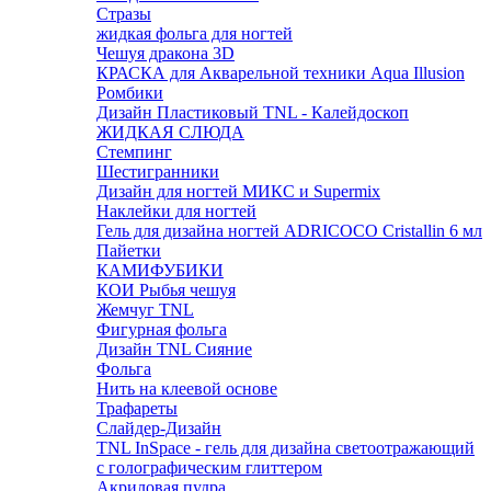
Стразы
жидкая фольга для ногтей
Чешуя дракона 3D
КРАСКА для Акварельной техники Aqua Illusion
Ромбики
Дизайн Пластиковый TNL - Калейдоскоп
ЖИДКАЯ СЛЮДА
Стемпинг
Шестигранники
Дизайн для ногтей МИКС и Supermix
Наклейки для ногтей
Гель для дизайна ногтей ADRICOCO Cristallin 6 мл
Пайетки
КАМИФУБИКИ
КОИ Рыбья чешуя
Жемчуг TNL
Фигурная фольга
Дизайн TNL Сияние
Фольга
Нить на клеевой основе
Трафареты
Слайдер-Дизайн
TNL InSpace - гель для дизайна светоотражающий
с голографическим глиттером
Акриловая пудра