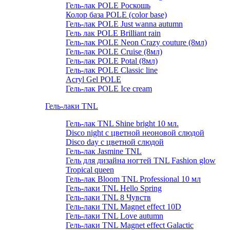
Гель-лак POLE Роскошь
Колор база POLE (color base)
Гель-лак POLE Just wanna autumn
Гель лак POLE Brilliant rain
Гель-лак POLE Neon Crazy couture (8мл)
Гель-лак POLE Cruise (8мл)
Гель-лак POLE Potal (8мл)
Гель-лак POLE Classic line
Acryl Gel POLE
Гель-лак POLE Ice cream
Гель-лаки TNL
Гель-лак TNL Shine bright 10 мл.
Disco night с цветной неоновой слюдой
Disco day с цветной слюдой
Гель-лак Jasmine TNL
Гель для дизайна ногтей TNL Fashion glow
Tropical queen
Гель-лак Bloom TNL Professional 10 мл
Гель-лаки TNL Hello Spring
Гель-лаки TNL 8 Чувств
Гель-лаки TNL Magnet effect 10D
Гель-лаки TNL Love autumn
Гель-лаки TNL Magnet effect Galactic