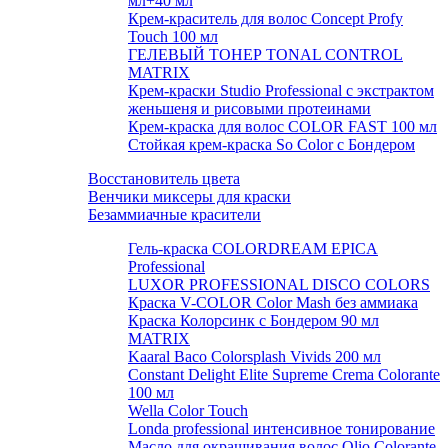
мл+40 мл
Крем-краситель для волос Concept Profy
Touch 100 мл
ГЕЛЕВЫЙ ТОНЕР TONAL CONTROL
MATRIX
Крем-краски Studio Professional с экстрактом
женьшеня и рисовыми протеинами
Крем-краска для волос COLOR FAST 100 мл
Стойкая крем-краска So Color с Бондером
Восстановитель цвета
Венчики миксеры для краски
Безаммиачные красители
Гель-краска COLORDREAM EPICA
Professional
LUXOR PROFESSIONAL DISCO COLORS
Краска V-COLOR Color Mash без аммиака
Краска Колорсинк с Бондером 90 мл
MATRIX
Kaaral Baco Colorsplash Vivids 200 мл
Constant Delight Elite Supreme Crema Colorante
100 мл
Wella Color Touch
Londa professional интенсивное тонирование
Масло для окрашивания волос Olio Colorante