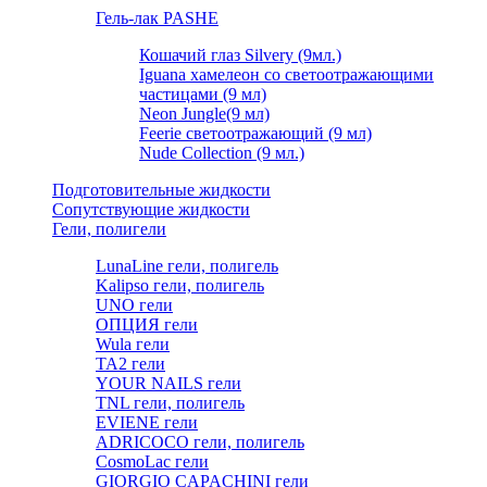
Гель-лак PASHE
Кошачий глаз Silvery (9мл.)
Iguana хамелеон со светоотражающими
частицами (9 мл)
Neon Jungle(9 мл)
Feerie светоотражающий (9 мл)
Nude Collection (9 мл.)
Подготовительные жидкости
Сопутствующие жидкости
Гели, полигели
LunaLine гели, полигель
Kalipso гели, полигель
UNO гели
ОПЦИЯ гели
Wula гели
TA2 гели
YOUR NAILS гели
TNL гели, полигель
EVIENE гели
ADRICOCO гели, полигель
CosmoLac гели
GIORGIO CAPACHINI гели