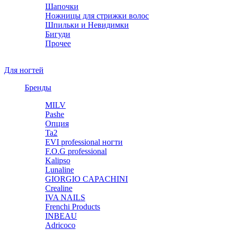
Шапочки
Ножницы для стрижки волос
Шпильки и Невидимки
Бигуди
Прочее
Для ногтей
Бренды
MILV
Pashe
Опция
Ta2
EVI professional ногти
F.O.G professional
Kalipso
Lunaline
GIORGIO CAPACHINI
Crealine
IVA NAILS
Frenchi Products
INBEAU
Adricoco