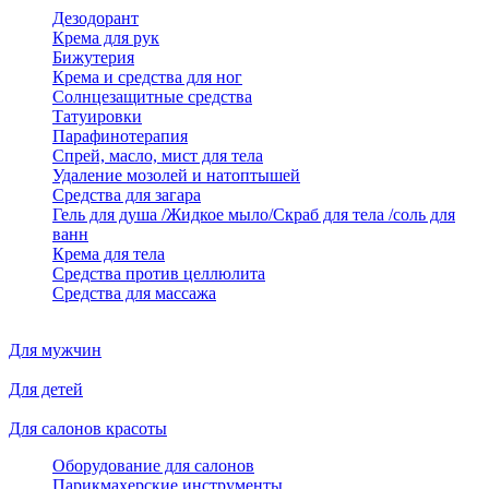
Дезодорант
Крема для рук
Бижутерия
Крема и средства для ног
Солнцезащитные средства
Татуировки
Парафинотерапия
Спрей, масло, мист для тела
Удаление мозолей и натоптышей
Средства для загара
Гель для душа /Жидкое мыло/Скраб для тела /соль для
ванн
Крема для тела
Средства против целлюлита
Средства для массажа
Для мужчин
Для детей
Для салонов красоты
Оборудование для салонов
Парикмахерские инструменты