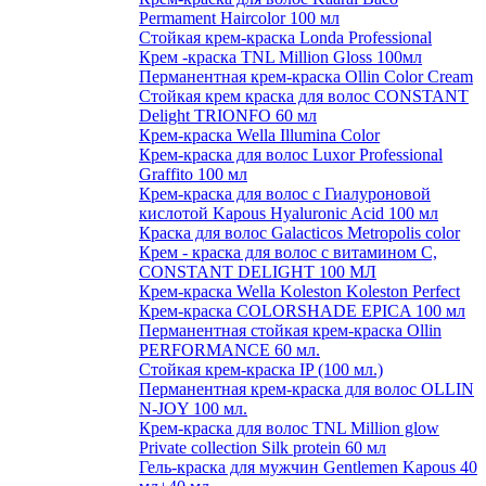
Permament Haircolor 100 мл
Стойкая крем-краска Londa Professional
Крем -краска TNL Million Gloss 100мл
Перманентная крем-краска Ollin Color Cream
Стойкая крем краска для волос CONSTANT
Delight TRIONFO 60 мл
Крем-краска Wella Illumina Color
Крем-краска для волос Luxor Professional
Graffito 100 мл
Крем-краска для волос с Гиалуроновой
кислотой Kapous Hyaluronic Acid 100 мл
Краска для волос Galacticos Metropolis color
Крем - краска для волос с витамином С,
CONSTANT DELIGHT 100 МЛ
Крем-краска Wella Koleston Koleston Perfect
Крем-краска COLORSHADE EPICA 100 мл
Перманентная стойкая крем-краска Ollin
PERFORMANCE 60 мл.
Стойкая крем-краска IP (100 мл.)
Перманентная крем-краска для волос OLLIN
N-JOY 100 мл.
Крем-краска для волос TNL Million glow
Private collection Silk protein 60 мл
Гель-краска для мужчин Gentlemen Kapous 40