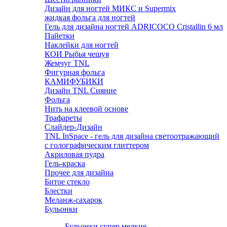
Дизайн для ногтей МИКС и Supermix
жидкая фольга для ногтей
Гель для дизайна ногтей ADRICOCO Cristallin 6 мл
Пайетки
Наклейки для ногтей
КОИ Рыбья чешуя
Жемчуг TNL
Фигурная фольга
КАМИФУБИКИ
Дизайн TNL Сияние
Фольга
Нить на клеевой основе
Трафареты
Слайдер-Дизайн
TNL InSpace - гель для дизайна светоотражающий
с голографическим глиттером
Акриловая пудра
Гель-краска
Прочее для дизайна
Битое стекло
Блестки
Меланж-сахарок
Бульонки
Бульонки супер мелкие