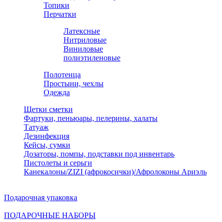
Топики
Перчатки
Латексные
Нитриловые
Виниловые
полиэтиленовые
Полотенца
Простыни, чехлы
Одежда
Щетки сметки
Фартуки, пеньюары, пелерины, халаты
Татуаж
Дезинфекция
Кейсы, сумки
Дозаторы, помпы, подставки под инвентарь
Пистолеты и серьги
Канекалоны/ZIZI (афрокосички)/Афролоконы Ариэль
Подарочная упаковка
ПОДАРОЧНЫЕ НАБОРЫ