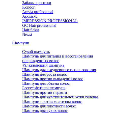
Забавы красотки
Kondor
Aravia professional
Аромакс
IMPRESSION PROFESSIONAL
GC Hair professional
Hair Sekta
Nexxt
Шампуни
Сухой шампунь
Шампунь для питания и восстановления
поврежденных волос
Увлажняющий шампунь
Шампунь для ежедневного использования
Шампунь для роста волос
Шампунь против выпадения волос
Шампунь для объема волос
Бессульфатный шампунь
Шампунь против перхоти
Шампунь для чувствительной кожи головы
Шампуни против желтизны волос
Шампунь для плотности волос
Шампунь для сухих волос