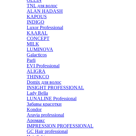
OLLIN
TNL для волос
ALAN HADASH
KAPOUS
INDIGO
Luxor Professional
KAARAL
CONCEPT
MILK
LUMINOVA
Galacticos
Parli
EVI Professional
ALIGRA
THINKCO
Domix для волос
INSIGHT PROFESSIONAL
Lady Bella
LUNALINE Professional
Забавы красотки
Kondor
Aravia professional
Аромакс
IMPRESSION PROFESSIONAL
GC Hair professional