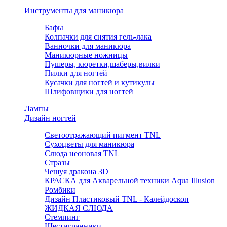
Инструменты для маникюра
Бафы
Колпачки для снятия гель-лака
Ванночки для маникюра
Маникюрные ножницы
Пушеры, кюретки,шаберы,вилки
Пилки для ногтей
Кусачки для ногтей и кутикулы
Шлифовщики для ногтей
Лампы
Дизайн ногтей
Светоотражающий пигмент TNL
Сухоцветы для маникюра
Слюда неоновая TNL
Стразы
Чешуя дракона 3D
КРАСКА для Акварельной техники Aqua Illusion
Ромбики
Дизайн Пластиковый TNL - Калейдоскоп
ЖИДКАЯ СЛЮДА
Стемпинг
Шестигранники