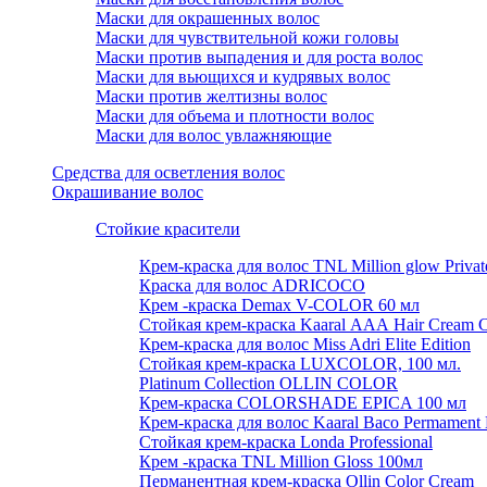
Маски для окрашенных волос
Маски для чувствительной кожи головы
Маски против выпадения и для роста волос
Маски для вьющихся и кудрявых волос
Маски против желтизны волос
Маски для объема и плотности волос
Маски для волос увлажняющие
Средства для осветления волос
Окрашивание волос
Стойкие красители
Крем-краска для волос TNL Million glow Private 
Краска для волос ADRICOCO
Крем -краска Demax V-COLOR 60 мл
Стойкая крем-краска Kaaral ААА Hair Cream C
Крем-краска для волос Miss Adri Elite Edition
Стойкая крем-краска LUXCOLOR, 100 мл.
Platinum Collection OLLIN COLOR
Крем-краска COLORSHADE EPICA 100 мл
Крем-краска для волос Kaaral Baco Permament 
Стойкая крем-краска Londa Professional
Крем -краска TNL Million Gloss 100мл
Перманентная крем-краска Ollin Color Cream