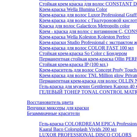
Стойкая крем краска для волос CONSTANT D
Крем-краска Wella Illumina Color
Крем-краска для волос Luxor Professional Graff
Крем-краска для волос с Гиалуроновой кислот
Краска для волос Galacticos Metropolis color
Крем - краска для волос с витамином С, 
Крем-краска Wella Koleston Koleston Perfect
Крем-краски Studio Professional с экстракто
Крем-краска для волос COLOR FAST 100 мл
Стойкая крем-краска So Color с Бондером
Перманентная стойкая крем-краска Ollin P
Стойкая крем-краска IP (100 мл.)
Крем-краситель для волос Concept Profy Touch
Крем-краска для волос TNL Million glow Private 
Перманентная крем-краска для волос OLLIN 
Гель-краска для мужчин Gentlemen Kapous 40
ГЕЛЕВЫЙ ТОНЕР TONAL CONTROL MATR
Восстановитель цвета
Венчики миксеры для краски
Безаммиачные красители
Гель-краска COLORDREAM EPICA Profession
Kaaral Baco Colorsplash Vivids 200 мл
LUXOR PROFESSIONAL DISCO COLORS