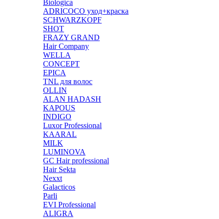
Biologica
ADRICOCO уход+краска
SCHWARZKOPF
SHOT
FRAZY GRAND
Hair Company
WELLA
CONCEPT
EPICA
TNL для волос
OLLIN
ALAN HADASH
KAPOUS
INDIGO
Luxor Professional
KAARAL
MILK
LUMINOVA
GC Hair professional
Hair Sekta
Nexxt
Galacticos
Parli
EVI Professional
ALIGRA