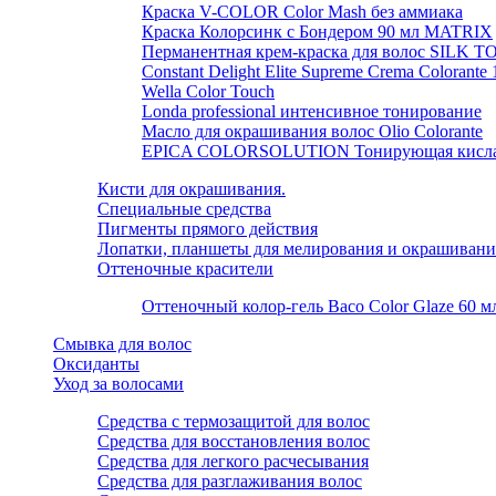
Краска V-COLOR Color Mash без аммиака
Краска Колорсинк с Бондером 90 мл MATRIX
Перманентная крем-краска для волос SILK 
Constant Delight Elite Supreme Crema Colorante
Wella Color Touch
Londa professional интенсивное тонирование
Масло для окрашивания волос Olio Colorante
EPICA COLORSOLUTION Тонирующая кислая 
Кисти для окрашивания.
Специальные средства
Пигменты прямого действия
Лопатки, планшеты для мелирования и окрашивани
Оттеночные красители
Оттеночный колор-гель Baco Color Glaze 60 м
Смывка для волос
Оксиданты
Уход за волосами
Средства с термозащитой для волос
Средства для восстановления волос
Средства для легкого расчесывания
Средства для разглаживания волос