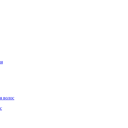
ия
я волос
с