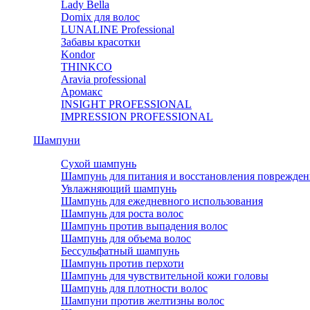
Lady Bella
Domix для волос
LUNALINE Professional
Забавы красотки
Kondor
THINKCO
Aravia professional
Аромакс
INSIGHT PROFESSIONAL
IMPRESSION PROFESSIONAL
Шампуни
Сухой шампунь
Шампунь для питания и восстановления поврежден
Увлажняющий шампунь
Шампунь для ежедневного использования
Шампунь для роста волос
Шампунь против выпадения волос
Шампунь для объема волос
Бессульфатный шампунь
Шампунь против перхоти
Шампунь для чувствительной кожи головы
Шампунь для плотности волос
Шампуни против желтизны волос