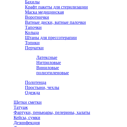
Бахилы
Крафт пакеты для стерилизации
Маска медицинская
Воротнички
Ватные диски, ватные палочки
Тапочки
Кольца
Штаны для прессотерапии
Топики
Перчатки
Латексные
Нитриловые
Виниловые
полиэтиленовые
Полотенца
Простыни, чехлы
Одежда
Щетки сметки
Татуаж
Фартуки, пеньюары, пелерины, халаты
Кейсы, сумки
Дезинфекция