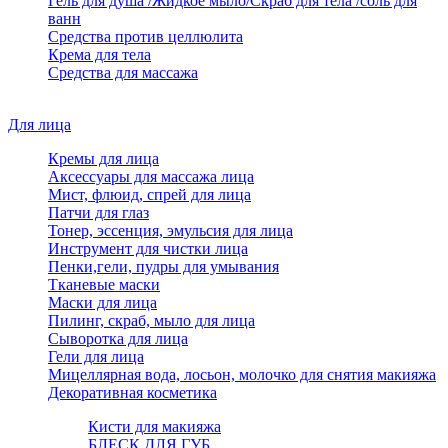
Гель для душа /Жидкое мыло/Скраб для тела /соль для
ванн
Средства против целлюлита
Крема для тела
Средства для массажа
Для лица
Кремы для лица
Аксессуары для массажа лица
Мист, флюид, спрей для лица
Патчи для глаз
Тонер, эссенция, эмульсия для лица
Инструмент для чистки лица
Пенки,гели, пудры для умывания
Тканевые маски
Маски для лица
Пилинг, скраб, мыло для лица
Сыворотка для лица
Гели для лица
Мицеллярная вода, лосьон, молочко для снятия макияжа
Декоративная косметика
Кисти для макияжа
БЛЕСК ДЛЯ ГУБ