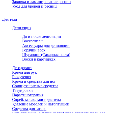
Завивка и ламинирование ресниц
Уход для бровей и ресниц
Для тела
Депиляция
До и после депиляции
Воскоплавы
Аксессуары для депиляции
Горячий воск
Шугаринг (Сахарная паста)
Воски в картиджах
Дезодорант
Крема для рук
Бижутерия
Крема и средства для ног
Солнцезащитные средства
Татуировки
Парафинотерапия
Спрей, масло, мист для тела
Удаление мозолей и натоптышей
Средства для загара