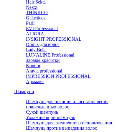
Hair Sekta
Nexxt
THINKCO
Galacticos
Parli
EVI Professional
ALIGRA
INSIGHT PROFESSIONAL
Domix для волос
Lady Bella
LUNALINE Professional
Забавы красотки
Kondor
Aravia professional
IMPRESSION PROFESSIONAL
Аромакс
Шампуни
Шампунь для питания и восстановления
поврежденных волос
Сухой шампунь
Увлажняющий шампунь
Шампунь для ежедневного использования
Шампунь против выпадения волос