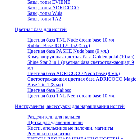
Базы, топы EVIENE
Базы, топы ADRICOCO
Базы, топы Wula
Базы, топы TA2
Цветная база для ногтей
Цветная база TNL Nude dream base 10 мл
Rubber Base JOLLY Ta2 (5 гр)
Цветная база PASHE Nude base (9 мл.)
Камуфлирующая цветная база Golden potal (10 мл)
Shine Star 2 in 1 (цветная база светоотражающая) 9
мл
Цветная база ADRICOCO Neon base (8 мл.)
Светоотражающая цветная база ADRICOCO Magic
Base 2 in 1 (8 мл)
Цветная база Kalipso
Цветная база TNL Neon dream base 10 мл.
Инструменты, аксессуары для наращивания ногтей
Разделители для пальцев
Щетка для удаления пыли
Кисти, апельсиновые палочки, магниты
Ромашки и палитры