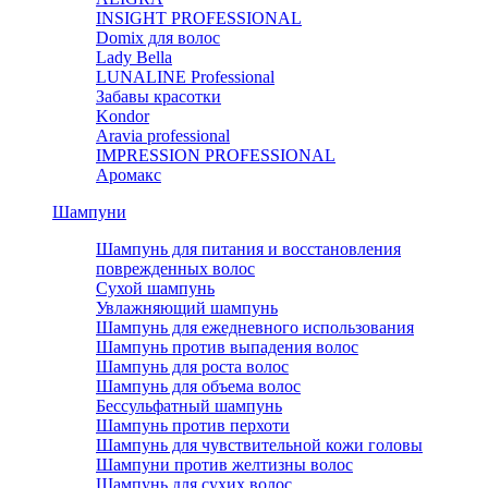
INSIGHT PROFESSIONAL
Domix для волос
Lady Bella
LUNALINE Professional
Забавы красотки
Kondor
Aravia professional
IMPRESSION PROFESSIONAL
Аромакс
Шампуни
Шампунь для питания и восстановления
поврежденных волос
Сухой шампунь
Увлажняющий шампунь
Шампунь для ежедневного использования
Шампунь против выпадения волос
Шампунь для роста волос
Шампунь для объема волос
Бессульфатный шампунь
Шампунь против перхоти
Шампунь для чувствительной кожи головы
Шампуни против желтизны волос
Шампунь для сухих волос