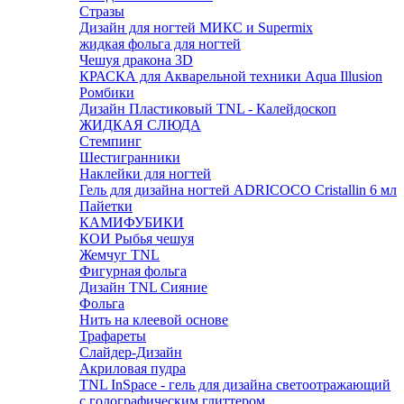
Стразы
Дизайн для ногтей МИКС и Supermix
жидкая фольга для ногтей
Чешуя дракона 3D
КРАСКА для Акварельной техники Aqua Illusion
Ромбики
Дизайн Пластиковый TNL - Калейдоскоп
ЖИДКАЯ СЛЮДА
Стемпинг
Шестигранники
Наклейки для ногтей
Гель для дизайна ногтей ADRICOCO Cristallin 6 мл
Пайетки
КАМИФУБИКИ
КОИ Рыбья чешуя
Жемчуг TNL
Фигурная фольга
Дизайн TNL Сияние
Фольга
Нить на клеевой основе
Трафареты
Слайдер-Дизайн
Акриловая пудра
TNL InSpace - гель для дизайна светоотражающий
с голографическим глиттером