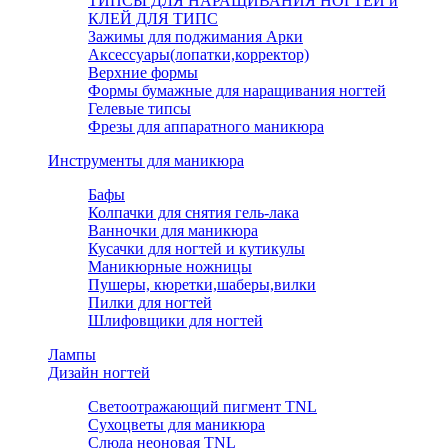
ТИПСЫ ДЛЯ НАРАЩИВАНИЯ НОГТЕЙ и
КЛЕЙ ДЛЯ ТИПС
Зажимы для поджимания Арки
Аксессуары(лопатки,корректор)
Верхние формы
Формы бумажные для наращивания ногтей
Гелевые типсы
Фрезы для аппаратного маникюра
Инструменты для маникюра
Бафы
Колпачки для снятия гель-лака
Ванночки для маникюра
Кусачки для ногтей и кутикулы
Маникюрные ножницы
Пушеры, кюретки,шаберы,вилки
Пилки для ногтей
Шлифовщики для ногтей
Лампы
Дизайн ногтей
Светоотражающий пигмент TNL
Сухоцветы для маникюра
Слюда неоновая TNL