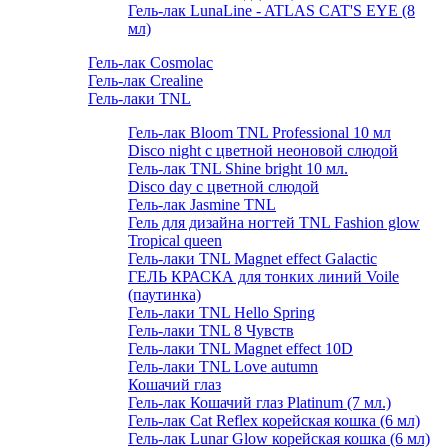
Гель-лак LunaLine - ATLAS CAT'S EYE (8
мл)
Гель-лак Cosmolac
Гель-лак Crealine
Гель-лаки TNL
Гель-лак Bloom TNL Professional 10 мл
Disco night с цветной неоновой слюдой
Гель-лак TNL Shine bright 10 мл.
Disco day с цветной слюдой
Гель-лак Jasmine TNL
Гель для дизайна ногтей TNL Fashion glow
Tropical queen
Гель-лаки TNL Magnet effect Galactic
ГЕЛЬ КРАСКА для тонких линий Voile
(паутинка)
Гель-лаки TNL Hello Spring
Гель-лаки TNL 8 Чувств
Гель-лаки TNL Magnet effect 10D
Гель-лаки TNL Love autumn
Кошачий глаз
Гель-лак Кошачий глаз Platinum (7 мл.)
Гель-лак Cat Reflex корейская кошка (6 мл)
Гель-лак Lunar Glow корейская кошка (6 мл)