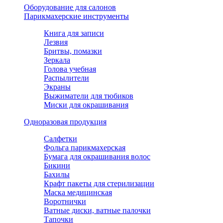
Оборудование для салонов
Парикмахерские инструменты
Книга для записи
Лезвия
Бритвы, помазки
Зеркала
Голова учебная
Распылители
Экраны
Выжиматели для тюбиков
Миски для окрашивания
Одноразовая продукция
Салфетки
Фольга парикмахерская
Бумага для окрашивания волос
Бикини
Бахилы
Крафт пакеты для стерилизации
Маска медицинская
Воротнички
Ватные диски, ватные палочки
Тапочки