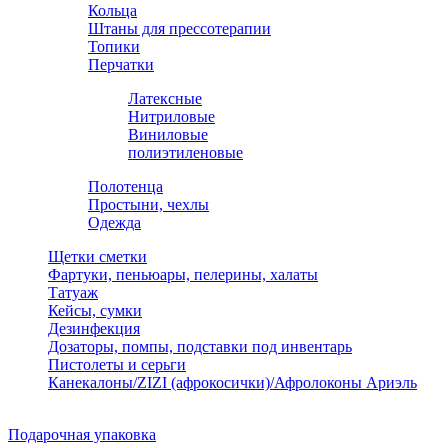
Кольца
Штаны для прессотерапии
Топики
Перчатки
Латексные
Нитриловые
Виниловые
полиэтиленовые
Полотенца
Простыни, чехлы
Одежда
Щетки сметки
Фартуки, пеньюары, пелерины, халаты
Татуаж
Кейсы, сумки
Дезинфекция
Дозаторы, помпы, подставки под инвентарь
Пистолеты и серьги
Канекалоны/ZIZI (афрокосички)/Афролоконы Ариэль
Подарочная упаковка