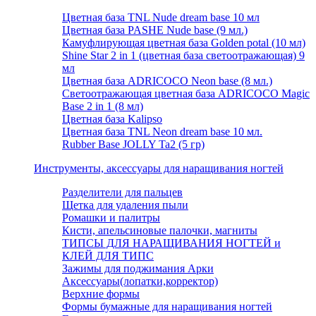
Цветная база TNL Nude dream base 10 мл
Цветная база PASHE Nude base (9 мл.)
Камуфлирующая цветная база Golden potal (10 мл)
Shine Star 2 in 1 (цветная база светоотражающая) 9
мл
Цветная база ADRICOCO Neon base (8 мл.)
Светоотражающая цветная база ADRICOCO Magic
Base 2 in 1 (8 мл)
Цветная база Kalipso
Цветная база TNL Neon dream base 10 мл.
Rubber Base JOLLY Ta2 (5 гр)
Инструменты, аксессуары для наращивания ногтей
Разделители для пальцев
Щетка для удаления пыли
Ромашки и палитры
Кисти, апельсиновые палочки, магниты
ТИПСЫ ДЛЯ НАРАЩИВАНИЯ НОГТЕЙ и
КЛЕЙ ДЛЯ ТИПС
Зажимы для поджимания Арки
Аксессуары(лопатки,корректор)
Верхние формы
Формы бумажные для наращивания ногтей