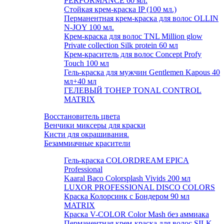
PERFORMANCE 60 мл.
Стойкая крем-краска IP (100 мл.)
Перманентная крем-краска для волос OLLIN
N-JOY 100 мл.
Крем-краска для волос TNL Million glow
Private collection Silk protein 60 мл
Крем-краситель для волос Concept Profy
Touch 100 мл
Гель-краска для мужчин Gentlemen Kapous 40
мл+40 мл
ГЕЛЕВЫЙ ТОНЕР TONAL CONTROL
MATRIX
Восстановитель цвета
Венчики миксеры для краски
Кисти для окрашивания.
Безаммиачные красители
Гель-краска COLORDREAM EPICA
Professional
Kaaral Baco Colorsplash Vivids 200 мл
LUXOR PROFESSIONAL DISCO COLORS
Краска Колорсинк с Бондером 90 мл
MATRIX
Краска V-COLOR Color Mash без аммиака
Перманентная крем-краска для волос SILK