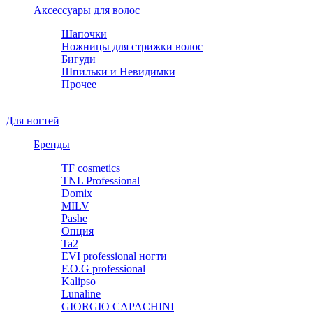
Аксессуары для волос
Шапочки
Ножницы для стрижки волос
Бигуди
Шпильки и Невидимки
Прочее
Для ногтей
Бренды
TF cosmetics
TNL Professional
Domix
MILV
Pashe
Опция
Ta2
EVI professional ногти
F.O.G professional
Kalipso
Lunaline
GIORGIO CAPACHINI