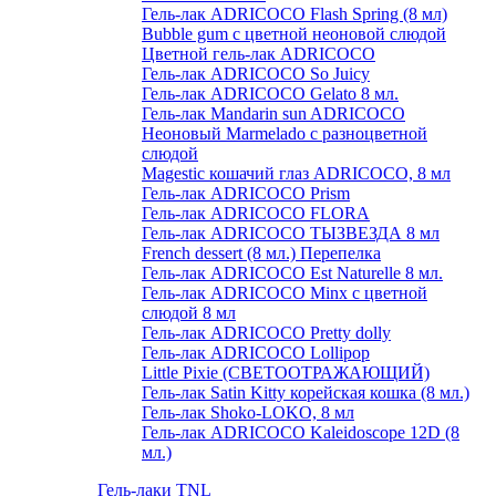
Гель-лак ADRICOCO Flash Spring (8 мл)
Bubble gum с цветной неоновой слюдой
Цветной гель-лак ADRICOCO
Гель-лак ADRICOCO So Juicy
Гель-лак ADRICOCO Gelato 8 мл.
Гель-лак Mandarin sun ADRICOCO
Неоновый Marmelado с разноцветной
слюдой
Magestic кошачий глаз ADRICOCO, 8 мл
Гель-лак ADRICOCO Prism
Гель-лак ADRICOCO FLORA
Гель-лак ADRICOCO ТЫЗВЕЗДА 8 мл
French dessert (8 мл.) Перепелка
Гель-лак ADRICOCO Est Naturelle 8 мл.
Гель-лак ADRICOCO Minx с цветной
слюдой 8 мл
Гель-лак ADRICOCO Pretty dolly
Гель-лак ADRICOCO Lollipop
Little Pixie (СВЕТООТРАЖАЮЩИЙ)
Гель-лак Satin Kitty корейская кошка (8 мл.)
Гель-лак Shoko-LOKO, 8 мл
Гель-лак ADRICOCO Kaleidoscope 12D (8
мл.)
Гель-лаки TNL