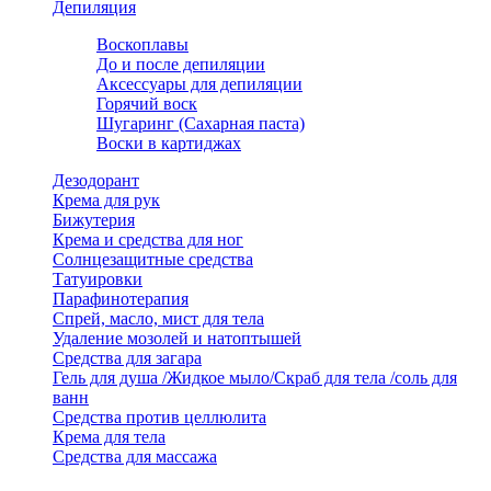
Депиляция
Воскоплавы
До и после депиляции
Аксессуары для депиляции
Горячий воск
Шугаринг (Сахарная паста)
Воски в картиджах
Дезодорант
Крема для рук
Бижутерия
Крема и средства для ног
Солнцезащитные средства
Татуировки
Парафинотерапия
Спрей, масло, мист для тела
Удаление мозолей и натоптышей
Средства для загара
Гель для душа /Жидкое мыло/Скраб для тела /соль для
ванн
Средства против целлюлита
Крема для тела
Средства для массажа