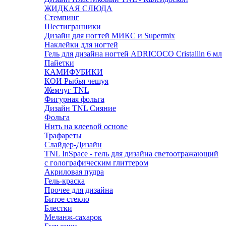
ЖИДКАЯ СЛЮДА
Стемпинг
Шестигранники
Дизайн для ногтей МИКС и Supermix
Наклейки для ногтей
Гель для дизайна ногтей ADRICOCO Cristallin 6 мл
Пайетки
КАМИФУБИКИ
КОИ Рыбья чешуя
Жемчуг TNL
Фигурная фольга
Дизайн TNL Сияние
Фольга
Нить на клеевой основе
Трафареты
Слайдер-Дизайн
TNL InSpace - гель для дизайна светоотражающий
с голографическим глиттером
Акриловая пудра
Гель-краска
Прочее для дизайна
Битое стекло
Блестки
Меланж-сахарок