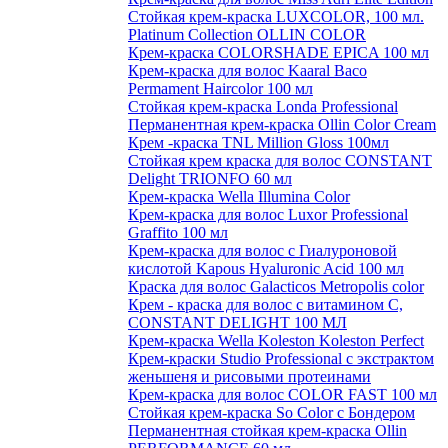
Стойкая крем-краска LUXCOLOR, 100 мл.
Platinum Collection OLLIN COLOR
Крем-краска COLORSHADE EPICA 100 мл
Крем-краска для волос Kaaral Baco
Permament Haircolor 100 мл
Стойкая крем-краска Londa Professional
Перманентная крем-краска Ollin Color Cream
Крем -краска TNL Million Gloss 100мл
Стойкая крем краска для волос CONSTANT
Delight TRIONFO 60 мл
Крем-краска Wella Illumina Color
Крем-краска для волос Luxor Professional
Graffito 100 мл
Крем-краска для волос с Гиалуроновой
кислотой Kapous Hyaluronic Acid 100 мл
Краска для волос Galacticos Metropolis color
Крем - краска для волос с витамином С,
CONSTANT DELIGHT 100 МЛ
Крем-краска Wella Koleston Koleston Perfect
Крем-краски Studio Professional с экстрактом
женьшеня и рисовыми протеинами
Крем-краска для волос COLOR FAST 100 мл
Стойкая крем-краска So Color с Бондером
Перманентная стойкая крем-краска Ollin