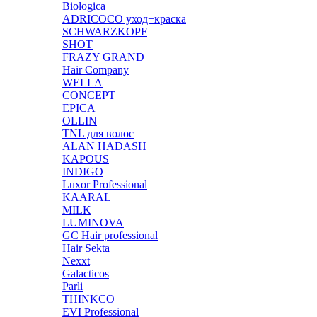
Biologica
ADRICOCO уход+краска
SCHWARZKOPF
SHOT
FRAZY GRAND
Hair Company
WELLA
CONCEPT
EPICA
OLLIN
TNL для волос
ALAN HADASH
KAPOUS
INDIGO
Luxor Professional
KAARAL
MILK
LUMINOVA
GC Hair professional
Hair Sekta
Nexxt
Galacticos
Parli
THINKCO
EVI Professional