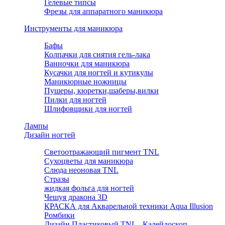
Гелевые типсы
Фрезы для аппаратного маникюра
Инструменты для маникюра
Бафы
Колпачки для снятия гель-лака
Ванночки для маникюра
Кусачки для ногтей и кутикулы
Маникюрные ножницы
Пушеры, кюретки,шаберы,вилки
Пилки для ногтей
Шлифовщики для ногтей
Лампы
Дизайн ногтей
Светоотражающий пигмент TNL
Сухоцветы для маникюра
Слюда неоновая TNL
Стразы
жидкая фольга для ногтей
Чешуя дракона 3D
КРАСКА для Акварельной техники Aqua Illusion
Ромбики
Дизайн Пластиковый TNL - Калейдоскоп