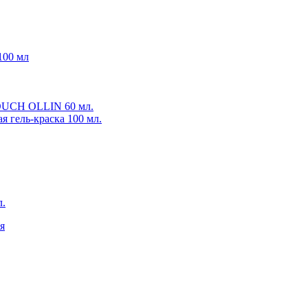
 100 мл
TOUCH OLLIN 60 мл.
гель-краска 100 мл.
л.
я