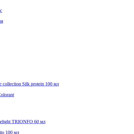
с
ия
collection Silk protein 100 мл
olorant
elight TRIONFO 60 мл
ito 100 мл