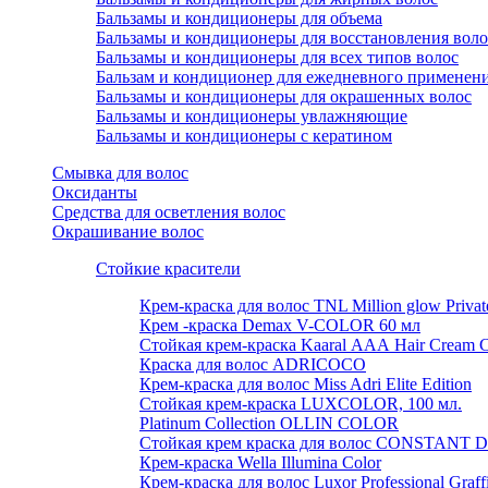
Бальзамы и кондиционеры для объема
Бальзамы и кондиционеры для восстановления воло
Бальзамы и кондиционеры для всех типов волос
Бальзам и кондиционер для ежедневного применен
Бальзамы и кондиционеры для окрашенных волос
Бальзамы и кондиционеры увлажняющие
Бальзамы и кондиционеры с кератином
Смывка для волос
Оксиданты
Средства для осветления волос
Окрашивание волос
Стойкие красители
Крем-краска для волос TNL Million glow Private 
Крем -краска Demax V-COLOR 60 мл
Стойкая крем-краска Kaaral ААА Hair Cream C
Краска для волос ADRICOCO
Крем-краска для волос Miss Adri Elite Edition
Стойкая крем-краска LUXCOLOR, 100 мл.
Platinum Collection OLLIN COLOR
Стойкая крем краска для волос CONSTANT D
Крем-краска Wella Illumina Color
Крем-краска для волос Luxor Professional Graff