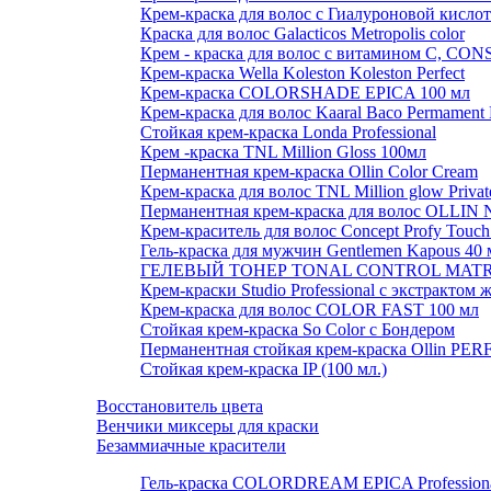
Крем-краска для волос с Гиалуроновой кислот
Краска для волос Galacticos Metropolis color
Крем - краска для волос с витамином С, 
Крем-краска Wella Koleston Koleston Perfect
Крем-краска COLORSHADE EPICA 100 мл
Крем-краска для волос Kaaral Baco Permament 
Стойкая крем-краска Londa Professional
Крем -краска TNL Million Gloss 100мл
Перманентная крем-краска Ollin Color Cream
Крем-краска для волос TNL Million glow Private 
Перманентная крем-краска для волос OLLIN 
Крем-краситель для волос Concept Profy Touch
Гель-краска для мужчин Gentlemen Kapous 40
ГЕЛЕВЫЙ ТОНЕР TONAL CONTROL MATR
Крем-краски Studio Professional с экстракто
Крем-краска для волос COLOR FAST 100 мл
Стойкая крем-краска So Color с Бондером
Перманентная стойкая крем-краска Ollin P
Стойкая крем-краска IP (100 мл.)
Восстановитель цвета
Венчики миксеры для краски
Безаммиачные красители
Гель-краска COLORDREAM EPICA Profession