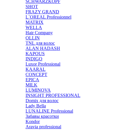
SCHWARZKOPF
SHOT
FRAZY GRAND
L`OREAL Professionnel
MATRIX
WELLA
Hair Company
OLLIN
TNL для волос
ALAN HADASH
KAPOUS
INDIGO
Luxor Professional
KAARAL
CONCEPT
EPICA
MILK
LUMINOVA
INSIGHT PROFESSIONAL
Domix для волос
Lady Bella
LUNALINE Professional
Забавы красотки
Kondor
Aravia professional