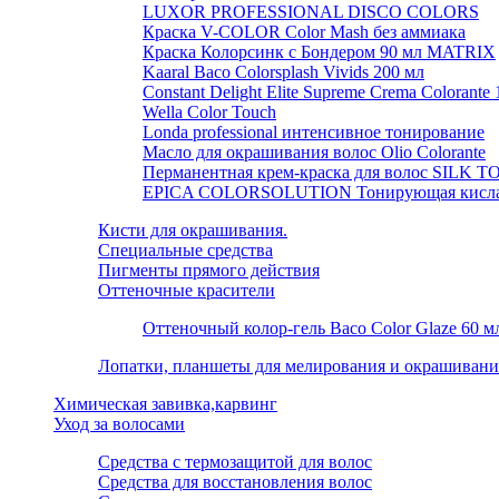
LUXOR PROFESSIONAL DISCO COLORS
Краска V-COLOR Color Mash без аммиака
Краска Колорсинк с Бондером 90 мл MATRIX
Kaaral Baco Colorsplash Vivids 200 мл
Constant Delight Elite Supreme Crema Colorante
Wella Color Touch
Londa professional интенсивное тонирование
Масло для окрашивания волос Olio Colorante
Перманентная крем-краска для волос SILK 
EPICA COLORSOLUTION Тонирующая кислая 
Кисти для окрашивания.
Специальные средства
Пигменты прямого действия
Оттеночные красители
Оттеночный колор-гель Baco Color Glaze 60 м
Лопатки, планшеты для мелирования и окрашивани
Химическая завивка,карвинг
Уход за волосами
Средства с термозащитой для волос
Средства для восстановления волос