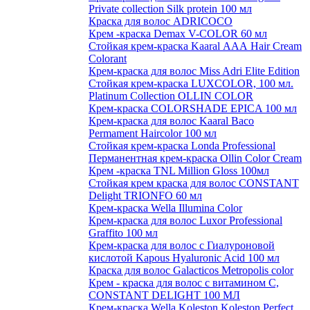
Private collection Silk protein 100 мл
Краска для волос ADRICOCO
Крем -краска Demax V-COLOR 60 мл
Стойкая крем-краска Kaaral ААА Hair Cream
Colorant
Крем-краска для волос Miss Adri Elite Edition
Стойкая крем-краска LUXCOLOR, 100 мл.
Platinum Collection OLLIN COLOR
Крем-краска COLORSHADE EPICA 100 мл
Крем-краска для волос Kaaral Baco
Permament Haircolor 100 мл
Стойкая крем-краска Londa Professional
Перманентная крем-краска Ollin Color Cream
Крем -краска TNL Million Gloss 100мл
Стойкая крем краска для волос CONSTANT
Delight TRIONFO 60 мл
Крем-краска Wella Illumina Color
Крем-краска для волос Luxor Professional
Graffito 100 мл
Крем-краска для волос с Гиалуроновой
кислотой Kapous Hyaluronic Acid 100 мл
Краска для волос Galacticos Metropolis color
Крем - краска для волос с витамином С,
CONSTANT DELIGHT 100 МЛ
Крем-краска Wella Koleston Koleston Perfect