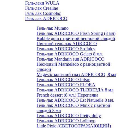
Гель-лаки WULA
Гель-лак Crealine
Гель-лак Cosmolac
Гель-лак ADRICOCO
Гель-лак Murano
Гель-лак ADRICOCO Flash Spring (8 мл)
Bubble gum с цветной неоновой слюдой
Цветной гель-лак ADRICOCO
Гель-лак ADRICOCO So Juicy
Гель-лак ADRICOCO Gelato 8 мл.
Гель-лак Mandarin sun ADRICOCO
Неоновый Marmelado с разноцветной
слюдой
Magestic кошачий глаз ADRICOCO, 8 мл
Гель-лак ADRICOCO Prism
Гель-лак ADRICOCO FLORA
Гель-лак ADRICOCO ТЫЗВЕЗДА 8 мл
French dessert (8 мл.) Перепелка
Гель-лак ADRICOCO Est Naturelle 8 мл.
Гель-лак ADRICOCO Minx с цветной
слюдой 8 мл
Гель-лак ADRICOCO Pretty dolly
Гель-лак ADRICOCO Lollipop
Little Pixie (СВЕТООТРАЖАЮЩИЙ)