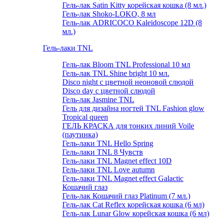
Гель-лак Satin Kitty корейская кошка (8 мл.)
Гель-лак Shoko-LOKO, 8 мл
Гель-лак ADRICOCO Kaleidoscope 12D (8
мл.)
Гель-лаки TNL
Гель-лак Bloom TNL Professional 10 мл
Гель-лак TNL Shine bright 10 мл.
Disco night с цветной неоновой слюдой
Disco day с цветной слюдой
Гель-лак Jasmine TNL
Гель для дизайна ногтей TNL Fashion glow
Tropical queen
ГЕЛЬ КРАСКА для тонких линий Voile
(паутинка)
Гель-лаки TNL Hello Spring
Гель-лаки TNL 8 Чувств
Гель-лаки TNL Magnet effect 10D
Гель-лаки TNL Love autumn
Гель-лаки TNL Magnet effect Galactic
Кошачий глаз
Гель-лак Кошачий глаз Platinum (7 мл.)
Гель-лак Cat Reflex корейская кошка (6 мл)
Гель-лак Lunar Glow корейская кошка (6 мл)