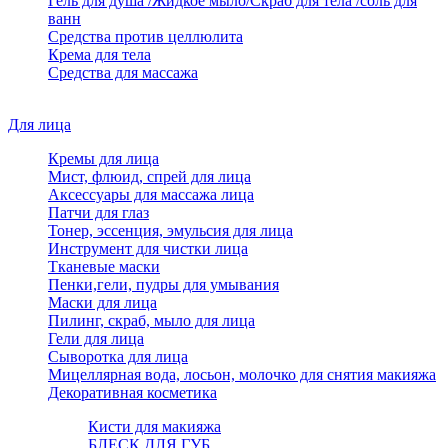
Гель для душа /Жидкое мыло/Скраб для тела /соль для
ванн
Средства против целлюлита
Крема для тела
Средства для массажа
Для лица
Кремы для лица
Мист, флюид, спрей для лица
Аксессуары для массажа лица
Патчи для глаз
Тонер, эссенция, эмульсия для лица
Инструмент для чистки лица
Тканевые маски
Пенки,гели, пудры для умывания
Маски для лица
Пилинг, скраб, мыло для лица
Гели для лица
Сыворотка для лица
Мицеллярная вода, лосьон, молочко для снятия макияжа
Декоративная косметика
Кисти для макияжа
БЛЕСК ДЛЯ ГУБ