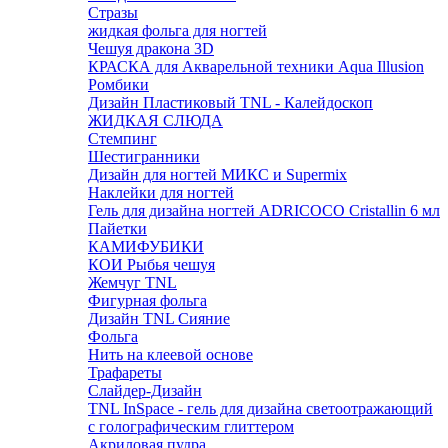
Стразы
жидкая фольга для ногтей
Чешуя дракона 3D
КРАСКА для Акварельной техники Aqua Illusion
Ромбики
Дизайн Пластиковый TNL - Калейдоскоп
ЖИДКАЯ СЛЮДА
Стемпинг
Шестигранники
Дизайн для ногтей МИКС и Supermix
Наклейки для ногтей
Гель для дизайна ногтей ADRICOCO Cristallin 6 мл
Пайетки
КАМИФУБИКИ
КОИ Рыбья чешуя
Жемчуг TNL
Фигурная фольга
Дизайн TNL Сияние
Фольга
Нить на клеевой основе
Трафареты
Слайдер-Дизайн
TNL InSpace - гель для дизайна светоотражающий
с голографическим глиттером
Акриловая пудра