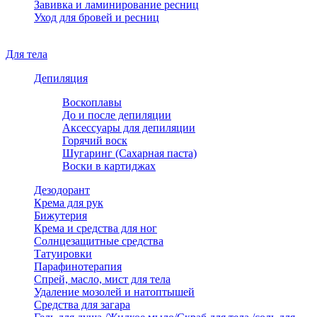
Завивка и ламинирование ресниц
Уход для бровей и ресниц
Для тела
Депиляция
Воскоплавы
До и после депиляции
Аксессуары для депиляции
Горячий воск
Шугаринг (Сахарная паста)
Воски в картиджах
Дезодорант
Крема для рук
Бижутерия
Крема и средства для ног
Солнцезащитные средства
Татуировки
Парафинотерапия
Спрей, масло, мист для тела
Удаление мозолей и натоптышей
Средства для загара