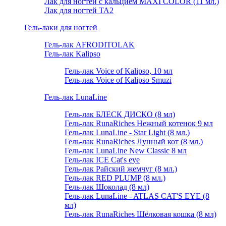
Лак для ногтей с кальцием MAXI COLOR (11 мл.)
Лак для ногтей TA2
Гель-лаки для ногтей
Гель-лак AFRODITOLAK
Гель-лак Kalipso
Гель-лак Voice of Kalipso, 10 мл
Гель-лак Voice of Kalipso Smuzi
Гель-лак LunaLine
Гель-лак БЛЕСК ДИСКО (8 мл)
Гель-лак RunaRiches Нежный котенок 9 мл
Гель-лак LunaLine - Star Light (8 мл.)
Гель-лак RunaRiches Лунный кот (8 мл.)
Гель-лак LunaLine New Classic 8 мл
Гель-лак ICE Cat's eye
Гель-лак Райский жемчуг (8 мл.)
Гель-лак RED PLUMP (8 мл.)
Гель-лак Шоколад (8 мл)
Гель-лак LunaLine - ATLAS CAT'S EYE (8
мл)
Гель-лак RunaRiches Шёлковая кошка (8 мл)