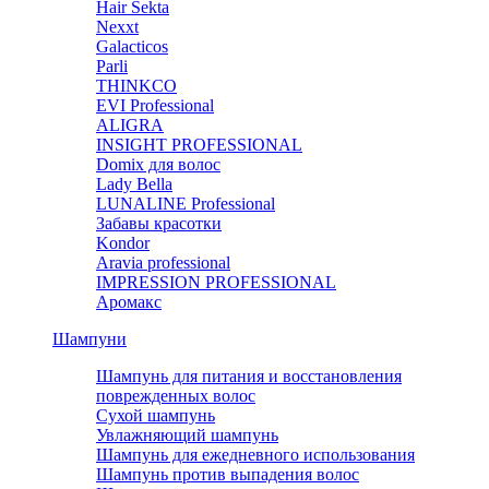
Hair Sekta
Nexxt
Galacticos
Parli
THINKCO
EVI Professional
ALIGRA
INSIGHT PROFESSIONAL
Domix для волос
Lady Bella
LUNALINE Professional
Забавы красотки
Kondor
Aravia professional
IMPRESSION PROFESSIONAL
Аромакс
Шампуни
Шампунь для питания и восстановления
поврежденных волос
Сухой шампунь
Увлажняющий шампунь
Шампунь для ежедневного использования
Шампунь против выпадения волос