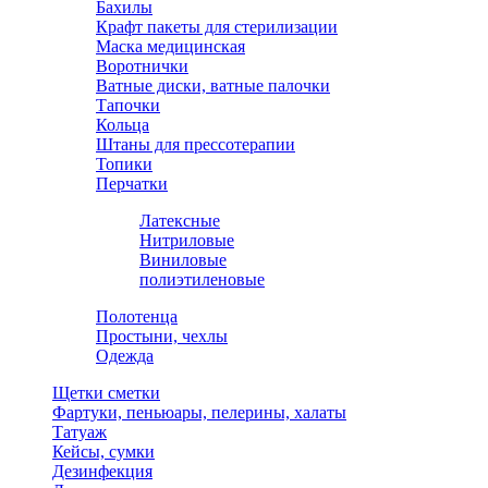
Бахилы
Крафт пакеты для стерилизации
Маска медицинская
Воротнички
Ватные диски, ватные палочки
Тапочки
Кольца
Штаны для прессотерапии
Топики
Перчатки
Латексные
Нитриловые
Виниловые
полиэтиленовые
Полотенца
Простыни, чехлы
Одежда
Щетки сметки
Фартуки, пеньюары, пелерины, халаты
Татуаж
Кейсы, сумки
Дезинфекция