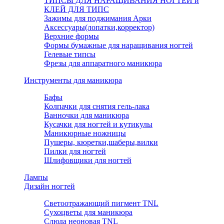
ТИПСЫ ДЛЯ НАРАЩИВАНИЯ НОГТЕЙ и
КЛЕЙ ДЛЯ ТИПС
Зажимы для поджимания Арки
Аксессуары(лопатки,корректор)
Верхние формы
Формы бумажные для наращивания ногтей
Гелевые типсы
Фрезы для аппаратного маникюра
Инструменты для маникюра
Бафы
Колпачки для снятия гель-лака
Ванночки для маникюра
Кусачки для ногтей и кутикулы
Маникюрные ножницы
Пушеры, кюретки,шаберы,вилки
Пилки для ногтей
Шлифовщики для ногтей
Лампы
Дизайн ногтей
Светоотражающий пигмент TNL
Сухоцветы для маникюра
Слюда неоновая TNL