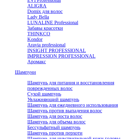
EVI Professional
ALIGRA
Domix для волос
Lady Bella
LUNALINE Professional
Забавы красотки
THINKCO
Kondor
Aravia professional
INSIGHT PROFESSIONAL
IMPRESSION PROFESSIONAL
Аромакс
Шампуни
Шампунь для питания и восстановления
поврежденных волос
Сухой шампунь
Увлажняющий шампунь
Шампунь для ежедневного использования
Шампунь против выпадения волос
Шампунь для роста волос
Шампунь для объема волос
Бессульфатный шампунь
Шампунь против перхоти
Шампунь для чувствительной кожи головы