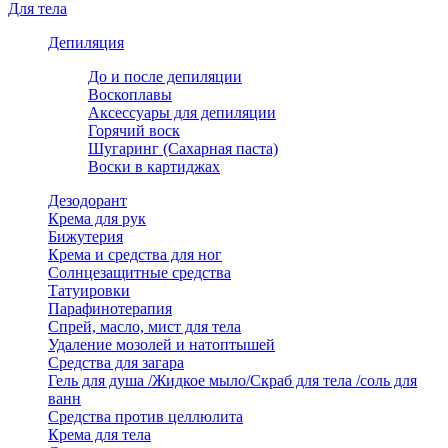
Для тела
Депиляция
До и после депиляции
Воскоплавы
Аксессуары для депиляции
Горячий воск
Шугаринг (Сахарная паста)
Воски в картиджах
Дезодорант
Крема для рук
Бижутерия
Крема и средства для ног
Солнцезащитные средства
Татуировки
Парафинотерапия
Спрей, масло, мист для тела
Удаление мозолей и натоптышей
Средства для загара
Гель для душа /Жидкое мыло/Скраб для тела /соль для
ванн
Средства против целлюлита
Крема для тела