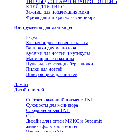
ТИПСЫ ДЛЯ НАРАЩИВАНИЯ НОГТЕЙ и
КЛЕЙ ДЛЯ ТИПС
Зажимы для поджимания Арки
Фрезы для аппаратного маникюра
Инструменты для маникюра
Бафы
Колпачки для снятия гель-лака
Ванночки для маникюра
Кусачки для ногтей и кутикулы
Маникюрные ножницы
Пушеры, кюретки,шаберы,вилки
Пилки для ногтей
Шлифовщики для ногтей
Лампы
Дизайн ногтей
Светоотражающий пигмент TNL
Сухоцветы для маникюра
Слюда неоновая TNL
Стразы
Дизайн для ногтей МИКС и Supermix
жидкая фольга для ногтей
Чешуя дракона 3D