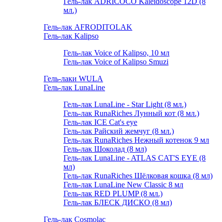
Гель-лак ADRICOCO Kaleidoscope 12D (8
мл.)
Гель-лак AFRODITOLAK
Гель-лак Kalipso
Гель-лак Voice of Kalipso, 10 мл
Гель-лак Voice of Kalipso Smuzi
Гель-лаки WULA
Гель-лак LunaLine
Гель-лак LunaLine - Star Light (8 мл.)
Гель-лак RunaRiches Лунный кот (8 мл.)
Гель-лак ICE Cat's eye
Гель-лак Райский жемчуг (8 мл.)
Гель-лак RunaRiches Нежный котенок 9 мл
Гель-лак Шоколад (8 мл)
Гель-лак LunaLine - ATLAS CAT'S EYE (8
мл)
Гель-лак RunaRiches Шёлковая кошка (8 мл)
Гель-лак LunaLine New Classic 8 мл
Гель-лак RED PLUMP (8 мл.)
Гель-лак БЛЕСК ДИСКО (8 мл)
Гель-лак Cosmolac