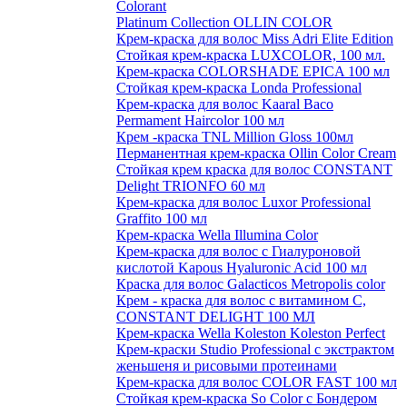
Colorant
Platinum Collection OLLIN COLOR
Крем-краска для волос Miss Adri Elite Edition
Стойкая крем-краска LUXCOLOR, 100 мл.
Крем-краска COLORSHADE EPICA 100 мл
Стойкая крем-краска Londa Professional
Крем-краска для волос Kaaral Baco
Permament Haircolor 100 мл
Крем -краска TNL Million Gloss 100мл
Перманентная крем-краска Ollin Color Cream
Стойкая крем краска для волос CONSTANT
Delight TRIONFO 60 мл
Крем-краска для волос Luxor Professional
Graffito 100 мл
Крем-краска Wella Illumina Color
Крем-краска для волос с Гиалуроновой
кислотой Kapous Hyaluronic Acid 100 мл
Краска для волос Galacticos Metropolis color
Крем - краска для волос с витамином С,
CONSTANT DELIGHT 100 МЛ
Крем-краска Wella Koleston Koleston Perfect
Крем-краски Studio Professional с экстрактом
женьшеня и рисовыми протеинами
Крем-краска для волос COLOR FAST 100 мл
Стойкая крем-краска So Color с Бондером