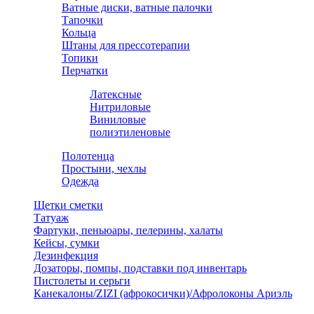
Ватные диски, ватные палочки
Тапочки
Кольца
Штаны для прессотерапии
Топики
Перчатки
Латексные
Нитриловые
Виниловые
полиэтиленовые
Полотенца
Простыни, чехлы
Одежда
Щетки сметки
Татуаж
Фартуки, пеньюары, пелерины, халаты
Кейсы, сумки
Дезинфекция
Дозаторы, помпы, подставки под инвентарь
Пистолеты и серьги
Канекалоны/ZIZI (афрокосички)/Афролоконы Ариэль