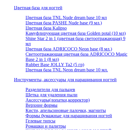
Цветная база для ногтей
Цветная база TNL Nude dream base 10 мл
Цветная база PASHE Nude base (9 мл.)
Цветная база Kalipso
Камуфлирующая цветная база Golden potal (10 мл)
Shine Star 2 in 1 (цветная база светоотражающая) 9
мл
Цветная база ADRICOCO Neon base (8 мл.)
Светоотражающая цветная база ADRICOCO Magic
Base 2 in 1 (8 мл)
Rubber Base JOLLY Ta2 (5 гр)
Цветная база TNL Neon dream base 10 мл.
Инструменты, аксессуары для наращивания ногтей
Разделители для пальцев
Щетка для удаления пыли
Аксессуары(лопатки,корректор)
Верхние формы
Кисти, апельсиновые палочки, магниты
Формы бумажные для наращивания ногтей
Гелевые типсы
Ромашки и палитры