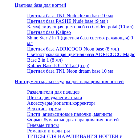
Цветная база для ногтей
Цветная база TNL Nude dream base 10 мл
Цветная база PASHE Nude base (9 мл.)
Камуфлирующая цветная база Golden potal (10 мл)
Цветная база Kalipso
Shine Star 2 in 1 (цветная база светоотражающая) 9
мл
Цветная база ADRICOCO Neon base (8 мл.)
Светоотражающая цветная база ADRICOCO Magic
Base 2 in 1 (8 мл)
Rubber Base JOLLY Ta2 (5 гр)
Цветная база TNL Neon dream base 10 мл.
Инструменты, аксессуары для наращивания ногтей
Разделители для пальцев
Щетка для удаления пыли
Аксессуары(лопатки,корректор)
Верхние формы
Кисти, апельсиновые палочки, магниты
Формы бумажные для наращивания ногтей
Гелевые типсы
Ромашки и палитры
ТИПСЫ ДЛЯ НАРАЩИВАНИЯ НОГТЕЙ и