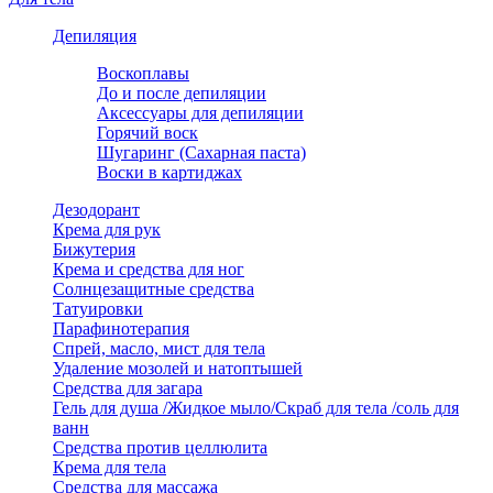
Депиляция
Воскоплавы
До и после депиляции
Аксессуары для депиляции
Горячий воск
Шугаринг (Сахарная паста)
Воски в картиджах
Дезодорант
Крема для рук
Бижутерия
Крема и средства для ног
Солнцезащитные средства
Татуировки
Парафинотерапия
Спрей, масло, мист для тела
Удаление мозолей и натоптышей
Средства для загара
Гель для душа /Жидкое мыло/Скраб для тела /соль для
ванн
Средства против целлюлита
Крема для тела
Средства для массажа