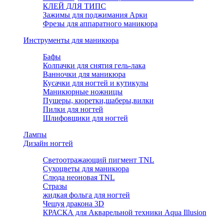
КЛЕЙ ДЛЯ ТИПС
Зажимы для поджимания Арки
Фрезы для аппаратного маникюра
Инструменты для маникюра
Бафы
Колпачки для снятия гель-лака
Ванночки для маникюра
Кусачки для ногтей и кутикулы
Маникюрные ножницы
Пушеры, кюретки,шаберы,вилки
Пилки для ногтей
Шлифовщики для ногтей
Лампы
Дизайн ногтей
Светоотражающий пигмент TNL
Сухоцветы для маникюра
Слюда неоновая TNL
Стразы
жидкая фольга для ногтей
Чешуя дракона 3D
КРАСКА для Акварельной техники Aqua Illusion