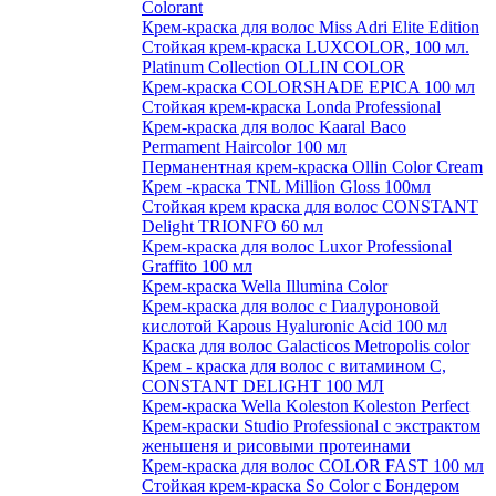
Colorant
Крем-краска для волос Miss Adri Elite Edition
Стойкая крем-краска LUXCOLOR, 100 мл.
Platinum Collection OLLIN COLOR
Крем-краска COLORSHADE EPICA 100 мл
Стойкая крем-краска Londa Professional
Крем-краска для волос Kaaral Baco
Permament Haircolor 100 мл
Перманентная крем-краска Ollin Color Cream
Крем -краска TNL Million Gloss 100мл
Стойкая крем краска для волос CONSTANT
Delight TRIONFO 60 мл
Крем-краска для волос Luxor Professional
Graffito 100 мл
Крем-краска Wella Illumina Color
Крем-краска для волос с Гиалуроновой
кислотой Kapous Hyaluronic Acid 100 мл
Краска для волос Galacticos Metropolis color
Крем - краска для волос с витамином С,
CONSTANT DELIGHT 100 МЛ
Крем-краска Wella Koleston Koleston Perfect
Крем-краски Studio Professional с экстрактом
женьшеня и рисовыми протеинами
Крем-краска для волос COLOR FAST 100 мл
Стойкая крем-краска So Color с Бондером