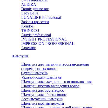
EVI Professional
ALIGRA
Domix для волос
Lady Bella
LUNALINE Professional
Забавы красотки
Kondor
THINKCO
Aravia professional
INSIGHT PROFESSIONAL
IMPRESSION PROFESSIONAL
Аромакс
Шампуни
Шампунь для питания и восстановления
поврежденных волос
Сухой шампунь
Увлажняющий шампунь
Шампунь для ежедневного использования
Шампунь против выпадения волос
Шампунь для роста волос
Шампунь для объема волос
Бессульфатный шампунь
Шампунь против перхоти
Шампунь для чувствительной кожи головы