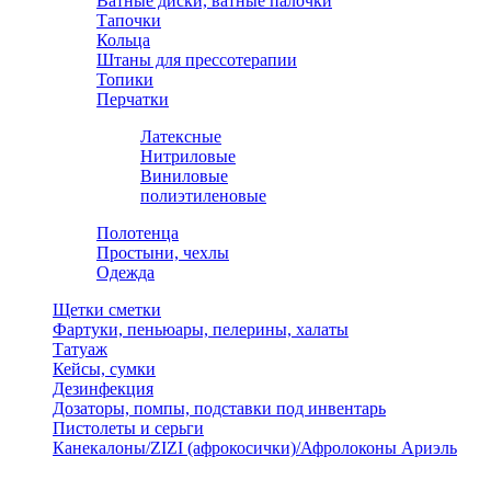
Ватные диски, ватные палочки
Тапочки
Кольца
Штаны для прессотерапии
Топики
Перчатки
Латексные
Нитриловые
Виниловые
полиэтиленовые
Полотенца
Простыни, чехлы
Одежда
Щетки сметки
Фартуки, пеньюары, пелерины, халаты
Татуаж
Кейсы, сумки
Дезинфекция
Дозаторы, помпы, подставки под инвентарь
Пистолеты и серьги
Канекалоны/ZIZI (афрокосички)/Афролоконы Ариэль