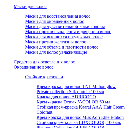
Маски для волос
Маски для восстановления волос
Маски для окрашенных волос
Маски для чувствительной кожи головы
Маски против выпадения и для роста волос
Маски для вьющихся и кудрявых волос
Маски против желтизны волос
Маски для объема и плотности волос
Маски для волос увлажняющие
Средства для осветления волос
Окрашивание волос
Стойкие красители
Крем-краска для волос TNL Million glow
Private collection Silk protein 100 мл
Краска для волос ADRICOCO
Крем -краска Demax V-COLOR 60 мл
Стойкая крем-краска Kaaral ААА Hair Cream
Colorant
Крем-краска для волос Miss Adri Elite Edition
Стойкая крем-краска LUXCOLOR, 100 мл.
Platinum Collection OLLIN COLOR