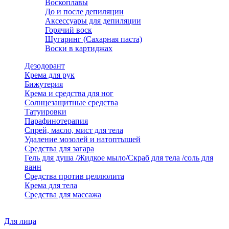
Воскоплавы
До и после депиляции
Аксессуары для депиляции
Горячий воск
Шугаринг (Сахарная паста)
Воски в картиджах
Дезодорант
Крема для рук
Бижутерия
Крема и средства для ног
Солнцезащитные средства
Татуировки
Парафинотерапия
Спрей, масло, мист для тела
Удаление мозолей и натоптышей
Средства для загара
Гель для душа /Жидкое мыло/Скраб для тела /соль для
ванн
Средства против целлюлита
Крема для тела
Средства для массажа
Для лица