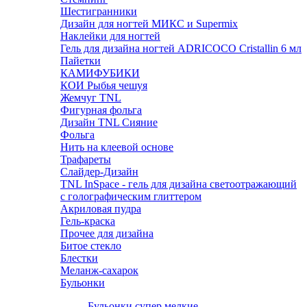
Шестигранники
Дизайн для ногтей МИКС и Supermix
Наклейки для ногтей
Гель для дизайна ногтей ADRICOCO Cristallin 6 мл
Пайетки
КАМИФУБИКИ
КОИ Рыбья чешуя
Жемчуг TNL
Фигурная фольга
Дизайн TNL Сияние
Фольга
Нить на клеевой основе
Трафареты
Слайдер-Дизайн
TNL InSpace - гель для дизайна светоотражающий
с голографическим глиттером
Акриловая пудра
Гель-краска
Прочее для дизайна
Битое стекло
Блестки
Меланж-сахарок
Бульонки
Бульонки супер мелкие