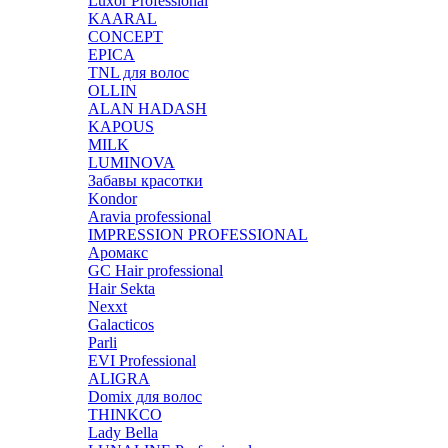
Luxor Professional
KAARAL
CONCEPT
EPICA
TNL для волос
OLLIN
ALAN HADASH
KAPOUS
MILK
LUMINOVA
Забавы красотки
Kondor
Aravia professional
IMPRESSION PROFESSIONAL
Аромакс
GC Hair professional
Hair Sekta
Nexxt
Galacticos
Parli
EVI Professional
ALIGRA
Domix для волос
THINKCO
Lady Bella