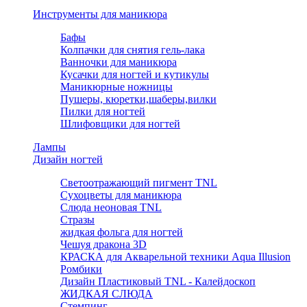
Инструменты для маникюра
Бафы
Колпачки для снятия гель-лака
Ванночки для маникюра
Кусачки для ногтей и кутикулы
Маникюрные ножницы
Пушеры, кюретки,шаберы,вилки
Пилки для ногтей
Шлифовщики для ногтей
Лампы
Дизайн ногтей
Светоотражающий пигмент TNL
Сухоцветы для маникюра
Слюда неоновая TNL
Стразы
жидкая фольга для ногтей
Чешуя дракона 3D
КРАСКА для Акварельной техники Aqua Illusion
Ромбики
Дизайн Пластиковый TNL - Калейдоскоп
ЖИДКАЯ СЛЮДА
Стемпинг