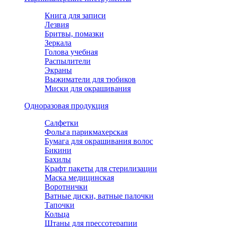
Книга для записи
Лезвия
Бритвы, помазки
Зеркала
Голова учебная
Распылители
Экраны
Выжиматели для тюбиков
Миски для окрашивания
Одноразовая продукция
Салфетки
Фольга парикмахерская
Бумага для окрашивания волос
Бикини
Бахилы
Крафт пакеты для стерилизации
Маска медицинская
Воротнички
Ватные диски, ватные палочки
Тапочки
Кольца
Штаны для прессотерапии