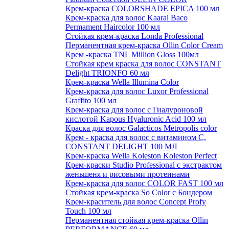
Крем-краска COLORSHADE EPICA 100 мл
Крем-краска для волос Kaaral Baco
Permament Haircolor 100 мл
Стойкая крем-краска Londa Professional
Перманентная крем-краска Ollin Color Cream
Крем -краска TNL Million Gloss 100мл
Стойкая крем краска для волос CONSTANT
Delight TRIONFO 60 мл
Крем-краска Wella Illumina Color
Крем-краска для волос Luxor Professional
Graffito 100 мл
Крем-краска для волос с Гиалуроновой
кислотой Kapous Hyaluronic Acid 100 мл
Краска для волос Galacticos Metropolis color
Крем - краска для волос с витамином С,
CONSTANT DELIGHT 100 МЛ
Крем-краска Wella Koleston Koleston Perfect
Крем-краски Studio Professional с экстрактом
женьшеня и рисовыми протеинами
Крем-краска для волос COLOR FAST 100 мл
Стойкая крем-краска So Color с Бондером
Крем-краситель для волос Concept Profy
Touch 100 мл
Перманентная стойкая крем-краска Ollin