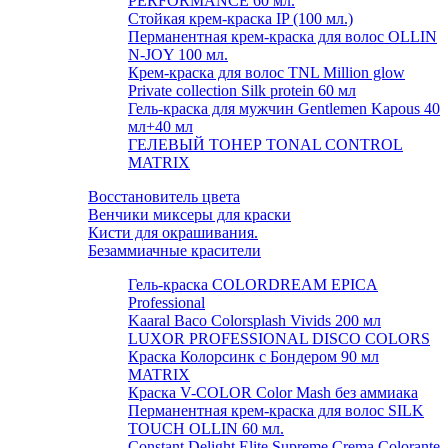
PERFORMANCE 60 мл.
Стойкая крем-краска IP (100 мл.)
Перманентная крем-краска для волос OLLIN
N-JOY 100 мл.
Крем-краска для волос TNL Million glow
Private collection Silk protein 60 мл
Гель-краска для мужчин Gentlemen Kapous 40
мл+40 мл
ГЕЛЕВЫЙ ТОНЕР TONAL CONTROL
MATRIX
Восстановитель цвета
Венчики миксеры для краски
Кисти для окрашивания.
Безаммиачные красители
Гель-краска COLORDREAM EPICA
Professional
Kaaral Baco Colorsplash Vivids 200 мл
LUXOR PROFESSIONAL DISCO COLORS
Краска Колорсинк с Бондером 90 мл
MATRIX
Краска V-COLOR Color Mash без аммиака
Перманентная крем-краска для волос SILK
TOUCH OLLIN 60 мл.
Constant Delight Elite Supreme Crema Colorante