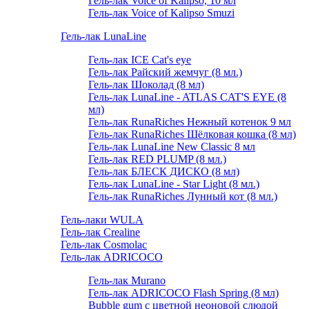
Гель-лак Voice of Kalipso, 10 мл
Гель-лак Voice of Kalipso Smuzi
Гель-лак LunaLine
Гель-лак ICE Cat's eye
Гель-лак Райский жемчуг (8 мл.)
Гель-лак Шоколад (8 мл)
Гель-лак LunaLine - ATLAS CAT'S EYE (8
мл)
Гель-лак RunaRiches Нежный котенок 9 мл
Гель-лак RunaRiches Шёлковая кошка (8 мл)
Гель-лак LunaLine New Classic 8 мл
Гель-лак RED PLUMP (8 мл.)
Гель-лак БЛЕСК ДИСКО (8 мл)
Гель-лак LunaLine - Star Light (8 мл.)
Гель-лак RunaRiches Лунный кот (8 мл.)
Гель-лаки WULA
Гель-лак Crealine
Гель-лак Cosmolac
Гель-лак ADRICOCO
Гель-лак Murano
Гель-лак ADRICOCO Flash Spring (8 мл)
Bubble gum с цветной неоновой слюдой