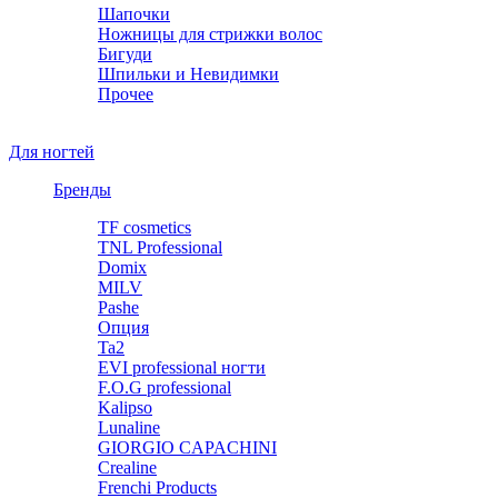
Шапочки
Ножницы для стрижки волос
Бигуди
Шпильки и Невидимки
Прочее
Для ногтей
Бренды
TF cosmetics
TNL Professional
Domix
MILV
Pashe
Опция
Ta2
EVI professional ногти
F.O.G professional
Kalipso
Lunaline
GIORGIO CAPACHINI
Crealine
Frenchi Products