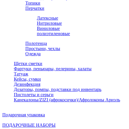
Топики
Перчатки
Латексные
Нитриловые
Виниловые
полиэтиленовые
Полотенца
Простыни, чехлы
Одежда
Щетки сметки
Фартуки, пеньюары, пелерины, халаты
Татуаж
Кейсы, сумки
Дезинфекция
Дозаторы, помпы, подставки под инвентарь
Пистолеты и серьги
Канекалоны/ZIZI (афрокосички)/Афролоконы Ариэль
Подарочная упаковка
ПОДАРОЧНЫЕ НАБОРЫ