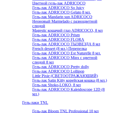
Цветной гель-лак ADRICOCO
Гель-лак ADRICOCO So Juicy
Гель-лак ADRICOCO Gelato 8 мл.
Гель-лак Mandarin sun ADRICOCO
Неоновый Marmelado с разноцветной
слюдой
Magestic кошачий глаз ADRICOCO, 8 мл
Гель-лак ADRICOCO Prism
Гель-лак ADRICOCO FLORA
Гель-лак ADRICOCO ТЫЗВЕЗДА 8 мл
French dessert (8 мл.) Перепелка
Гель-лак ADRICOCO Est Naturelle 8 мл.
Гель-лак ADRICOCO Minx с цветной
слюдой 8 мл
Гель-лак ADRICOCO Pretty dolly
Гель-лак ADRICOCO Lollipop
Little Pixie (СВЕТООТРАЖАЮЩИЙ)
Гель-лак Satin Kitty корейская кошка (8 мл.)
Гель-лак Shoko-LOKO, 8 мл
Гель-лак ADRICOCO Kaleidoscope 12D (8
мл.)
Гель-лаки TNL
Гель-лак Bloom TNL Professional 10 мл