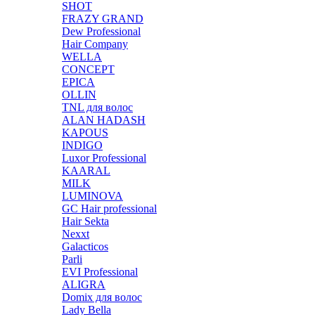
SHOT
FRAZY GRAND
Dew Professional
Hair Company
WELLA
CONCEPT
EPICA
OLLIN
TNL для волос
ALAN HADASH
KAPOUS
INDIGO
Luxor Professional
KAARAL
MILK
LUMINOVA
GC Hair professional
Hair Sekta
Nexxt
Galacticos
Parli
EVI Professional
ALIGRA
Domix для волос
Lady Bella