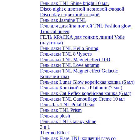
Гель-лак TNL Shine bright 10 мл.
Disco night с цветной неоновой слюдой
Disco day с цветной слюдой
Гель-лак Jasmine TNL
Гель для дизайна ногтей TNL Fashion glow
Tropical queen
ГЕЛЬ КРАСКА для тонких линий Voile
(паутинка)
Гель-лаки TNL Hello Spring
Гель-лаки TNL 8 Чувств
Гель-лаки TNL Magnet effect 10D
Гель-лаки TNL Love autumn
Гель-лаки TNL Magnet effect Galactic
Кошачий глаз
Гель-лак Lunar Glow корейская кошка (6 мл)
Гель-лак Кошачий глаз Platinum (7 мл.)
Гель-лак Cat Reflex корейская кошка (6 мл)
Гель-лаки TNL Camouflage Creme 10 мл
Гель-Лак TNL Potal 10 мл
Гель-лак TNL Prism
Гель-лак plush
Гель-лак TNL Galaxy shine
3 в 1
Thermo Effect
Гель-лак Flare TNL кошачий глаз со