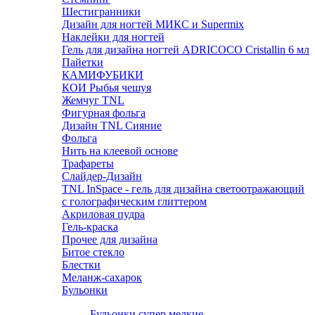
Шестигранники
Дизайн для ногтей МИКС и Supermix
Наклейки для ногтей
Гель для дизайна ногтей ADRICOCO Cristallin 6 мл
Пайетки
КАМИФУБИКИ
КОИ Рыбья чешуя
Жемчуг TNL
Фигурная фольга
Дизайн TNL Сияние
Фольга
Нить на клеевой основе
Трафареты
Слайдер-Дизайн
TNL InSpace - гель для дизайна светоотражающий
с голографическим глиттером
Акриловая пудра
Гель-краска
Прочее для дизайна
Битое стекло
Блестки
Меланж-сахарок
Бульонки
Бульонки супер мелкие