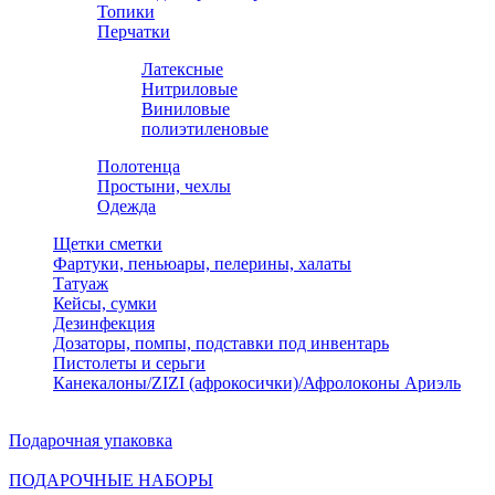
Топики
Перчатки
Латексные
Нитриловые
Виниловые
полиэтиленовые
Полотенца
Простыни, чехлы
Одежда
Щетки сметки
Фартуки, пеньюары, пелерины, халаты
Татуаж
Кейсы, сумки
Дезинфекция
Дозаторы, помпы, подставки под инвентарь
Пистолеты и серьги
Канекалоны/ZIZI (афрокосички)/Афролоконы Ариэль
Подарочная упаковка
ПОДАРОЧНЫЕ НАБОРЫ