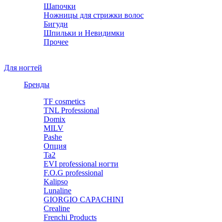
Шапочки
Ножницы для стрижки волос
Бигуди
Шпильки и Невидимки
Прочее
Для ногтей
Бренды
TF cosmetics
TNL Professional
Domix
MILV
Pashe
Опция
Ta2
EVI professional ногти
F.O.G professional
Kalipso
Lunaline
GIORGIO CAPACHINI
Crealine
Frenchi Products