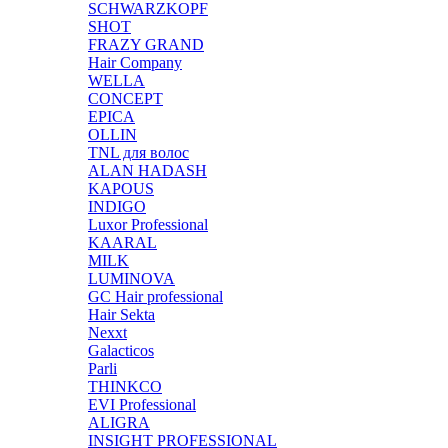
SCHWARZKOPF
SHOT
FRAZY GRAND
Hair Company
WELLA
CONCEPT
EPICA
OLLIN
TNL для волос
ALAN HADASH
KAPOUS
INDIGO
Luxor Professional
KAARAL
MILK
LUMINOVA
GC Hair professional
Hair Sekta
Nexxt
Galacticos
Parli
THINKCO
EVI Professional
ALIGRA
INSIGHT PROFESSIONAL