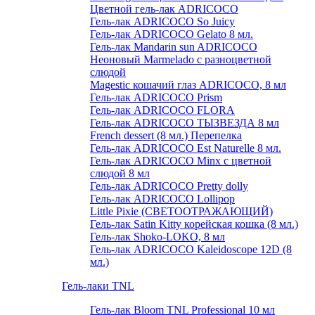
Цветной гель-лак ADRICOCO
Гель-лак ADRICOCO So Juicy
Гель-лак ADRICOCO Gelato 8 мл.
Гель-лак Mandarin sun ADRICOCO
Неоновый Marmelado с разноцветной
слюдой
Magestic кошачий глаз ADRICOCO, 8 мл
Гель-лак ADRICOCO Prism
Гель-лак ADRICOCO FLORA
Гель-лак ADRICOCO ТЫЗВЕЗДА 8 мл
French dessert (8 мл.) Перепелка
Гель-лак ADRICOCO Est Naturelle 8 мл.
Гель-лак ADRICOCO Minx с цветной
слюдой 8 мл
Гель-лак ADRICOCO Pretty dolly
Гель-лак ADRICOCO Lollipop
Little Pixie (СВЕТООТРАЖАЮЩИЙ)
Гель-лак Satin Kitty корейская кошка (8 мл.)
Гель-лак Shoko-LOKO, 8 мл
Гель-лак ADRICOCO Kaleidoscope 12D (8
мл.)
Гель-лаки TNL
Гель-лак Bloom TNL Professional 10 мл