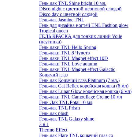
Гель-лак TNL Shine bright 10 мл.
Disco night с цветной неоновой слюдой
Disco day с цветной слюдой
Гель-лак Jasmine TNL
Гель для дизайна ногтей TNL Fashion glow
Tropical queen
ГЕЛЬ КРАСКА для тонких линий Voile
(паутинка)
Гель-лаки TNL Hello Spring
Гель-лаки TNL 8 Чувств
Гель-лаки TNL Magnet effect 10D
Гель-лаки TNL Love autumn
Гель-лаки TNL Magnet effect Galactic
Кошачий глаз
Гель-лак Кошачий глаз Platinum (7 мл.)
Гель-лак Cat Reflex корейская кошка (6 мл)
Гель-лак Lunar Glow корейская кошка (6 мл)
Гель-лаки TNL Camouflage Creme 10 мл
Гель-Лак TNL Potal 10 мл
Гель-лак TNL Prism
Гель-лак plush
Гель-лак TNL Galaxy shine
3 в 1
Thermo Effect
Гель-лак Flare TNL кошачий глаз со