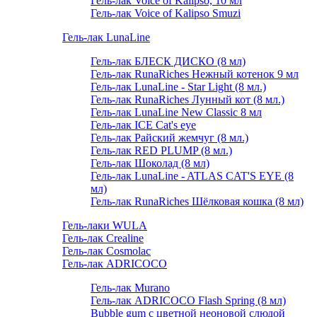
Гель-лак Voice of Kalipso, 10 мл
Гель-лак Voice of Kalipso Smuzi
Гель-лак LunaLine
Гель-лак БЛЕСК ДИСКО (8 мл)
Гель-лак RunaRiches Нежный котенок 9 мл
Гель-лак LunaLine - Star Light (8 мл.)
Гель-лак RunaRiches Лунный кот (8 мл.)
Гель-лак LunaLine New Classic 8 мл
Гель-лак ICE Cat's eye
Гель-лак Райский жемчуг (8 мл.)
Гель-лак RED PLUMP (8 мл.)
Гель-лак Шоколад (8 мл)
Гель-лак LunaLine - ATLAS CAT'S EYE (8
мл)
Гель-лак RunaRiches Шёлковая кошка (8 мл)
Гель-лаки WULA
Гель-лак Crealine
Гель-лак Cosmolac
Гель-лак ADRICOCO
Гель-лак Murano
Гель-лак ADRICOCO Flash Spring (8 мл)
Bubble gum с цветной неоновой слюдой