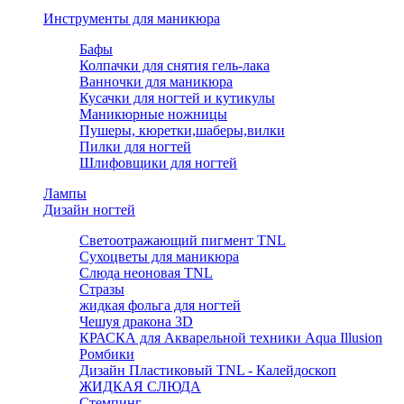
Инструменты для маникюра
Бафы
Колпачки для снятия гель-лака
Ванночки для маникюра
Кусачки для ногтей и кутикулы
Маникюрные ножницы
Пушеры, кюретки,шаберы,вилки
Пилки для ногтей
Шлифовщики для ногтей
Лампы
Дизайн ногтей
Светоотражающий пигмент TNL
Сухоцветы для маникюра
Слюда неоновая TNL
Стразы
жидкая фольга для ногтей
Чешуя дракона 3D
КРАСКА для Акварельной техники Aqua Illusion
Ромбики
Дизайн Пластиковый TNL - Калейдоскоп
ЖИДКАЯ СЛЮДА
Стемпинг