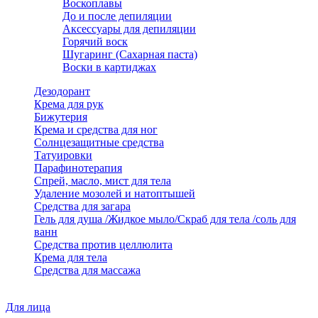
Воскоплавы
До и после депиляции
Аксессуары для депиляции
Горячий воск
Шугаринг (Сахарная паста)
Воски в картиджах
Дезодорант
Крема для рук
Бижутерия
Крема и средства для ног
Солнцезащитные средства
Татуировки
Парафинотерапия
Спрей, масло, мист для тела
Удаление мозолей и натоптышей
Средства для загара
Гель для душа /Жидкое мыло/Скраб для тела /соль для
ванн
Средства против целлюлита
Крема для тела
Средства для массажа
Для лица