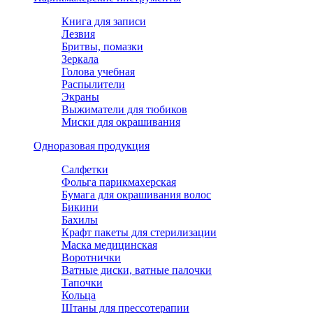
Книга для записи
Лезвия
Бритвы, помазки
Зеркала
Голова учебная
Распылители
Экраны
Выжиматели для тюбиков
Миски для окрашивания
Одноразовая продукция
Салфетки
Фольга парикмахерская
Бумага для окрашивания волос
Бикини
Бахилы
Крафт пакеты для стерилизации
Маска медицинская
Воротнички
Ватные диски, ватные палочки
Тапочки
Кольца
Штаны для прессотерапии