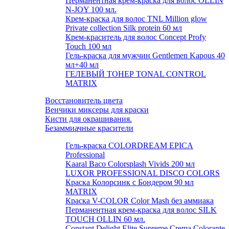
Перманентная крем-краска для волос OLLIN
N-JOY 100 мл.
Крем-краска для волос TNL Million glow
Private collection Silk protein 60 мл
Крем-краситель для волос Concept Profy
Touch 100 мл
Гель-краска для мужчин Gentlemen Kapous 40
мл+40 мл
ГЕЛЕВЫЙ ТОНЕР TONAL CONTROL
MATRIX
Восстановитель цвета
Венчики миксеры для краски
Кисти для окрашивания.
Безаммиачные красители
Гель-краска COLORDREAM EPICA
Professional
Kaaral Baco Colorsplash Vivids 200 мл
LUXOR PROFESSIONAL DISCO COLORS
Краска Колорсинк с Бондером 90 мл
MATRIX
Краска V-COLOR Color Mash без аммиака
Перманентная крем-краска для волос SILK
TOUCH OLLIN 60 мл.
Constant Delight Elite Supreme Crema Colorante