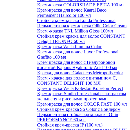
Крем-краска COLORSHADE EPICA 100 мл
Крем-краска для волос Kaaral Baco
Permament Haircolor 100 мл
Стойкая крем-краска Londa Professional
Перманентная крем-краска Ollin Color Cream
Крем -краска TNL Million Gloss 100мл
Стойкая крем краска для волос CONSTANT
Delight TRIONFO 60 мл
Крем-краска Wella Illumina Color
Крем-краска для волос Luxor Professional
Graffito 100 мл
Крем-краска для волос с Гиалуроновой
кислотой Kapous Hyaluronic Acid 100 мл
Краска для волос Galacticos Metropolis color
Крем - краска для волос с витамином С,
CONSTANT DELIGHT 100 МЛ
Крем-краска Wella Koleston Koleston Perfect
Крем-краски Studio Professional с экстрактом
женьшеня и рисовыми протеинами
Крем-краска для волос COLOR FAST 100 мл
Стойкая крем-краска So Color с Бондером
Перманентная стойкая крем-краска Ollin
PERFORMANCE 60 мл.
Стойкая крем-краска IP (100 мл.)