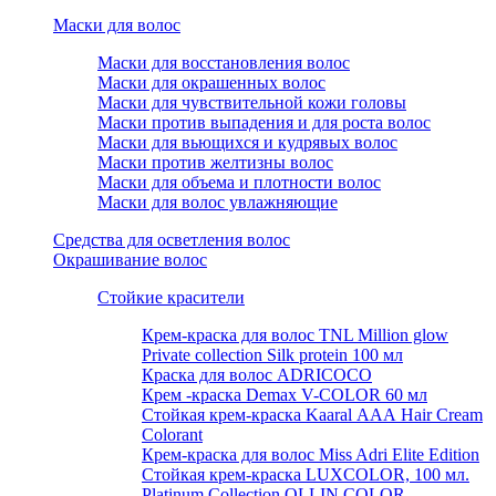
Маски для волос
Маски для восстановления волос
Маски для окрашенных волос
Маски для чувствительной кожи головы
Маски против выпадения и для роста волос
Маски для вьющихся и кудрявых волос
Маски против желтизны волос
Маски для объема и плотности волос
Маски для волос увлажняющие
Средства для осветления волос
Окрашивание волос
Стойкие красители
Крем-краска для волос TNL Million glow
Private collection Silk protein 100 мл
Краска для волос ADRICOCO
Крем -краска Demax V-COLOR 60 мл
Стойкая крем-краска Kaaral ААА Hair Cream
Colorant
Крем-краска для волос Miss Adri Elite Edition
Стойкая крем-краска LUXCOLOR, 100 мл.
Platinum Collection OLLIN COLOR