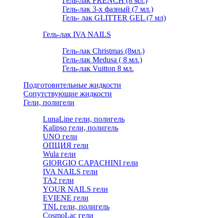
Гель-лак FRENCH (8 мл.)
Гель-лак 3-х фазный (7 мл.)
Гель- лак GLITTER GEL (7 мл)
Гель-лак IVA NAILS
Гель-лак Christmas (8мл.)
Гель-лак Medusa ( 8 мл.)
Гель-лак Vuitton 8 мл.
Подготовительные жидкости
Сопутствующие жидкости
Гели, полигели
LunaLine гели, полигель
Kalipso гели, полигель
UNO гели
ОПЦИЯ гели
Wula гели
GIORGIO CAPACHINI гели
IVA NAILS гели
TA2 гели
YOUR NAILS гели
EVIENE гели
TNL гели, полигель
CosmoLac гели