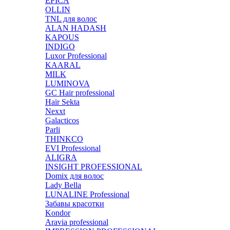
EPICA
OLLIN
TNL для волос
ALAN HADASH
KAPOUS
INDIGO
Luxor Professional
KAARAL
MILK
LUMINOVA
GC Hair professional
Hair Sekta
Nexxt
Galacticos
Parli
THINKCO
EVI Professional
ALIGRA
INSIGHT PROFESSIONAL
Domix для волос
Lady Bella
LUNALINE Professional
Забавы красотки
Kondor
Aravia professional