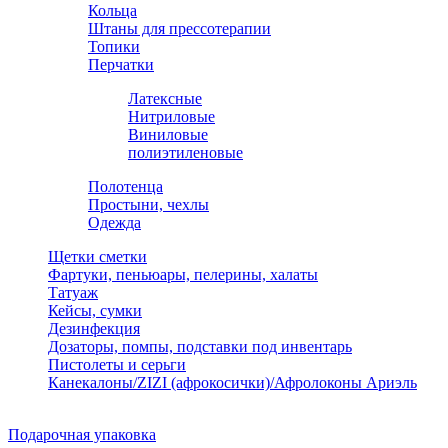
Кольца
Штаны для прессотерапии
Топики
Перчатки
Латексные
Нитриловые
Виниловые
полиэтиленовые
Полотенца
Простыни, чехлы
Одежда
Щетки сметки
Фартуки, пеньюары, пелерины, халаты
Татуаж
Кейсы, сумки
Дезинфекция
Дозаторы, помпы, подставки под инвентарь
Пистолеты и серьги
Канекалоны/ZIZI (афрокосички)/Афролоконы Ариэль
Подарочная упаковка