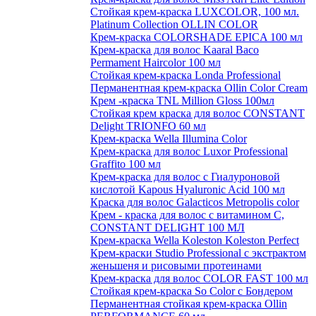
Стойкая крем-краска LUXCOLOR, 100 мл.
Platinum Collection OLLIN COLOR
Крем-краска COLORSHADE EPICA 100 мл
Крем-краска для волос Kaaral Baco
Permament Haircolor 100 мл
Стойкая крем-краска Londa Professional
Перманентная крем-краска Ollin Color Cream
Крем -краска TNL Million Gloss 100мл
Стойкая крем краска для волос CONSTANT
Delight TRIONFO 60 мл
Крем-краска Wella Illumina Color
Крем-краска для волос Luxor Professional
Graffito 100 мл
Крем-краска для волос с Гиалуроновой
кислотой Kapous Hyaluronic Acid 100 мл
Краска для волос Galacticos Metropolis color
Крем - краска для волос с витамином С,
CONSTANT DELIGHT 100 МЛ
Крем-краска Wella Koleston Koleston Perfect
Крем-краски Studio Professional с экстрактом
женьшеня и рисовыми протеинами
Крем-краска для волос COLOR FAST 100 мл
Стойкая крем-краска So Color с Бондером
Перманентная стойкая крем-краска Ollin