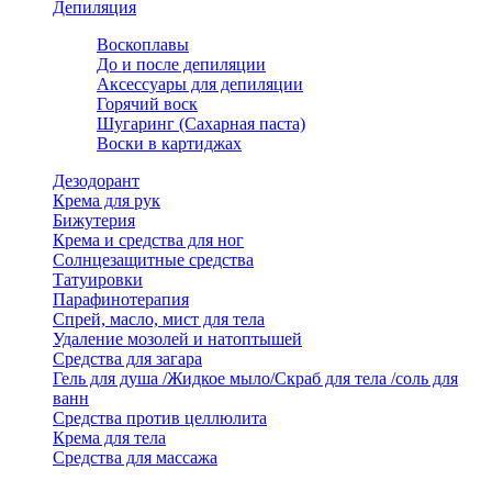
Депиляция
Воскоплавы
До и после депиляции
Аксессуары для депиляции
Горячий воск
Шугаринг (Сахарная паста)
Воски в картиджах
Дезодорант
Крема для рук
Бижутерия
Крема и средства для ног
Солнцезащитные средства
Татуировки
Парафинотерапия
Спрей, масло, мист для тела
Удаление мозолей и натоптышей
Средства для загара
Гель для душа /Жидкое мыло/Скраб для тела /соль для
ванн
Средства против целлюлита
Крема для тела
Средства для массажа