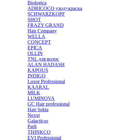
Biologica
ADRICOCO уход+краска
SCHWARZKOPF
SHOT
FRAZY GRAND
Hair Company
WELLA
CONCEPT
EPICA
OLLIN
TNL для волос
ALAN HADASH
KAPOUS
INDIGO
Luxor Professional
KAARAL
MILK
LUMINOVA
GC Hair professional
Hair Sekta
Nexxt
Galacticos
Parli
THINKCO
EVI Professional