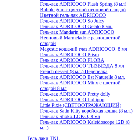
Гель-лак ADRICOCO Flash Spring (8 мл)
Bubble gum с цветной неоновой слюдой
Цветной гель-лак ADRICOCO
Гель-лак ADRICOCO So Juicy
Гель-лак ADRICOCO Gelato 8 мл.
Гель-лак Mandarin sun ADRICOCO
Неоновый Marmelado с разноцветной
слюдой
Magestic кошачий глаз ADRICOCO, 8 мл
Гель-лак ADRICOCO Prism
Гель-лак ADRICOCO FLORA
Гель-лак ADRICOCO ТЫЗВЕЗДА 8 мл
French dessert (8 мл.) Перепелка
Гель-лак ADRICOCO Est Naturelle 8 мл.
Гель-лак ADRICOCO Minx с цветной
слюдой 8 мл
Гель-лак ADRICOCO Pretty dolly
Гель-лак ADRICOCO Lollipop
Little Pixie (СВЕТООТРАЖАЮЩИЙ)
Гель-лак Satin Kitty корейская кошка (8 мл.)
Гель-лак Shoko-LOKO, 8 мл
Гель-лак ADRICOCO Kaleidoscope 12D (8
мл.)
Гель-лаки TNL