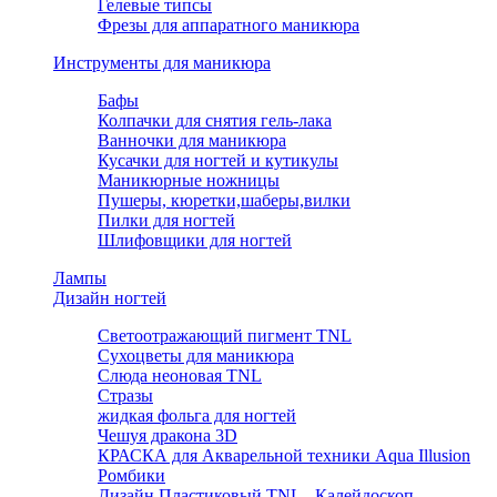
Гелевые типсы
Фрезы для аппаратного маникюра
Инструменты для маникюра
Бафы
Колпачки для снятия гель-лака
Ванночки для маникюра
Кусачки для ногтей и кутикулы
Маникюрные ножницы
Пушеры, кюретки,шаберы,вилки
Пилки для ногтей
Шлифовщики для ногтей
Лампы
Дизайн ногтей
Светоотражающий пигмент TNL
Сухоцветы для маникюра
Слюда неоновая TNL
Стразы
жидкая фольга для ногтей
Чешуя дракона 3D
КРАСКА для Акварельной техники Aqua Illusion
Ромбики
Дизайн Пластиковый TNL - Калейдоскоп