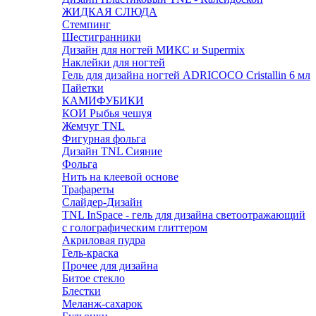
ЖИДКАЯ СЛЮДА
Стемпинг
Шестигранники
Дизайн для ногтей МИКС и Supermix
Наклейки для ногтей
Гель для дизайна ногтей ADRICOCO Cristallin 6 мл
Пайетки
КАМИФУБИКИ
КОИ Рыбья чешуя
Жемчуг TNL
Фигурная фольга
Дизайн TNL Сияние
Фольга
Нить на клеевой основе
Трафареты
Слайдер-Дизайн
TNL InSpace - гель для дизайна светоотражающий
с голографическим глиттером
Акриловая пудра
Гель-краска
Прочее для дизайна
Битое стекло
Блестки
Меланж-сахарок