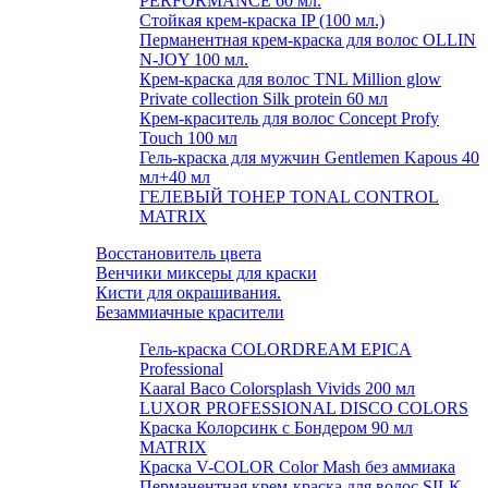
PERFORMANCE 60 мл.
Стойкая крем-краска IP (100 мл.)
Перманентная крем-краска для волос OLLIN
N-JOY 100 мл.
Крем-краска для волос TNL Million glow
Private collection Silk protein 60 мл
Крем-краситель для волос Concept Profy
Touch 100 мл
Гель-краска для мужчин Gentlemen Kapous 40
мл+40 мл
ГЕЛЕВЫЙ ТОНЕР TONAL CONTROL
MATRIX
Восстановитель цвета
Венчики миксеры для краски
Кисти для окрашивания.
Безаммиачные красители
Гель-краска COLORDREAM EPICA
Professional
Kaaral Baco Colorsplash Vivids 200 мл
LUXOR PROFESSIONAL DISCO COLORS
Краска Колорсинк с Бондером 90 мл
MATRIX
Краска V-COLOR Color Mash без аммиака
Перманентная крем-краска для волос SILK