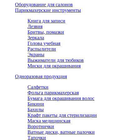
Оборудование для салонов
Парикмахерские инструменты
Книга для записи
Лезвия
Бритвы, помазки
Зеркала
Голова учебная
Распылители
Экраны
Выжиматели для тюбиков
Миски для окрашивания
Одноразовая продукция
Салфетки
Фольга парикмахерская
Бумага для окрашивания волос
Бикини
Бахилы
Крафт пакеты для стерилизации
Маска медицинская
Воротнички
Ватные диски, ватные палочки
Тапочки