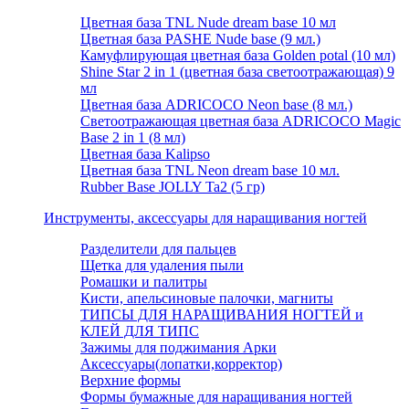
Цветная база TNL Nude dream base 10 мл
Цветная база PASHE Nude base (9 мл.)
Камуфлирующая цветная база Golden potal (10 мл)
Shine Star 2 in 1 (цветная база светоотражающая) 9
мл
Цветная база ADRICOCO Neon base (8 мл.)
Светоотражающая цветная база ADRICOCO Magic
Base 2 in 1 (8 мл)
Цветная база Kalipso
Цветная база TNL Neon dream base 10 мл.
Rubber Base JOLLY Ta2 (5 гр)
Инструменты, аксессуары для наращивания ногтей
Разделители для пальцев
Щетка для удаления пыли
Ромашки и палитры
Кисти, апельсиновые палочки, магниты
ТИПСЫ ДЛЯ НАРАЩИВАНИЯ НОГТЕЙ и
КЛЕЙ ДЛЯ ТИПС
Зажимы для поджимания Арки
Аксессуары(лопатки,корректор)
Верхние формы
Формы бумажные для наращивания ногтей