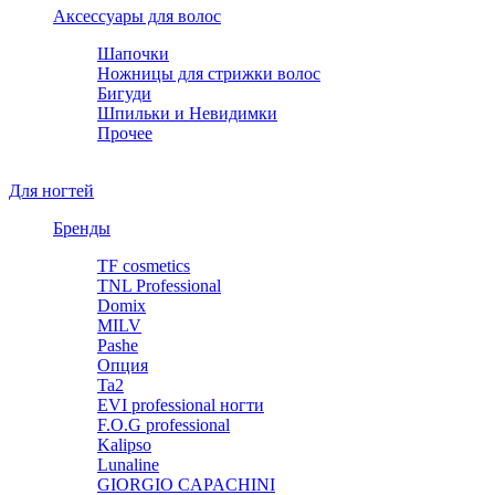
Аксессуары для волос
Шапочки
Ножницы для стрижки волос
Бигуди
Шпильки и Невидимки
Прочее
Для ногтей
Бренды
TF cosmetics
TNL Professional
Domix
MILV
Pashe
Опция
Ta2
EVI professional ногти
F.O.G professional
Kalipso
Lunaline
GIORGIO CAPACHINI