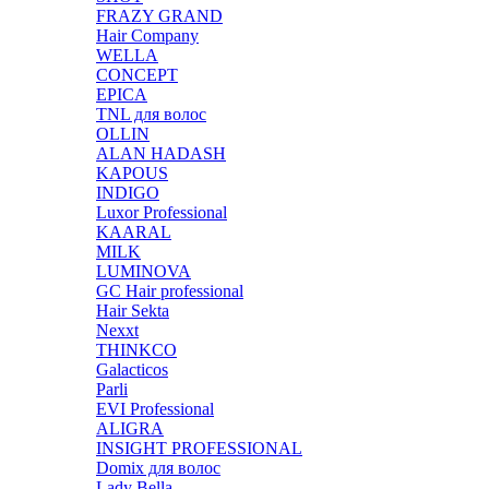
FRAZY GRAND
Hair Company
WELLA
CONCEPT
EPICA
TNL для волос
OLLIN
ALAN HADASH
KAPOUS
INDIGO
Luxor Professional
KAARAL
MILK
LUMINOVA
GC Hair professional
Hair Sekta
Nexxt
THINKCO
Galacticos
Parli
EVI Professional
ALIGRA
INSIGHT PROFESSIONAL
Domix для волос
Lady Bella