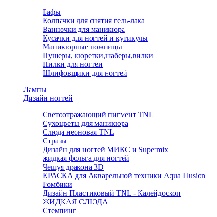
Бафы
Колпачки для снятия гель-лака
Ванночки для маникюра
Кусачки для ногтей и кутикулы
Маникюрные ножницы
Пушеры, кюретки,шаберы,вилки
Пилки для ногтей
Шлифовщики для ногтей
Лампы
Дизайн ногтей
Светоотражающий пигмент TNL
Сухоцветы для маникюра
Слюда неоновая TNL
Стразы
Дизайн для ногтей МИКС и Supermix
жидкая фольга для ногтей
Чешуя дракона 3D
КРАСКА для Акварельной техники Aqua Illusion
Ромбики
Дизайн Пластиковый TNL - Калейдоскоп
ЖИДКАЯ СЛЮДА
Стемпинг