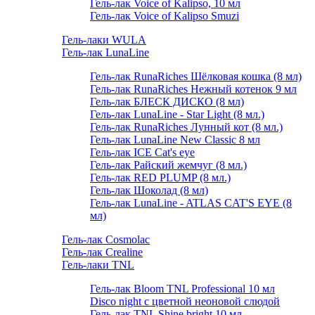
Гель-лак Voice of Kalipso, 10 мл
Гель-лак Voice of Kalipso Smuzi
Гель-лаки WULA
Гель-лак LunaLine
Гель-лак RunaRiches Шёлковая кошка (8 мл)
Гель-лак RunaRiches Нежный котенок 9 мл
Гель-лак БЛЕСК ДИСКО (8 мл)
Гель-лак LunaLine - Star Light (8 мл.)
Гель-лак RunaRiches Лунный кот (8 мл.)
Гель-лак LunaLine New Classic 8 мл
Гель-лак ICE Cat's eye
Гель-лак Райский жемчуг (8 мл.)
Гель-лак RED PLUMP (8 мл.)
Гель-лак Шоколад (8 мл)
Гель-лак LunaLine - ATLAS CAT'S EYE (8
мл)
Гель-лак Cosmolac
Гель-лак Crealine
Гель-лаки TNL
Гель-лак Bloom TNL Professional 10 мл
Disco night с цветной неоновой слюдой
Гель-лак TNL Shine bright 10 мл.