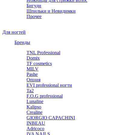
Ножницы для стрижки волос
Бигуди
Шпильки и Невидимки
Прочее
Для ногтей
Бренды
TNL Professional
Domix
TF cosmetics
MILV
Pashe
Опция
EVI professional ногти
Ta2
F.O.G professional
Lunaline
Kalipso
Crealine
GIORGIO CAPACHINI
INBEAU
Adricoco
IVA NAILS