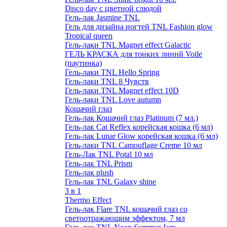
Disco day с цветной слюдой
Гель-лак Jasmine TNL
Гель для дизайна ногтей TNL Fashion glow
Tropical queen
Гель-лаки TNL Magnet effect Galactic
ГЕЛЬ КРАСКА для тонких линий Voile
(паутинка)
Гель-лаки TNL Hello Spring
Гель-лаки TNL 8 Чувств
Гель-лаки TNL Magnet effect 10D
Гель-лаки TNL Love autumn
Кошачий глаз
Гель-лак Кошачий глаз Platinum (7 мл.)
Гель-лак Cat Reflex корейская кошка (6 мл)
Гель-лак Lunar Glow корейская кошка (6 мл)
Гель-лаки TNL Camouflage Creme 10 мл
Гель-Лак TNL Potal 10 мл
Гель-лак TNL Prism
Гель-лак plush
Гель-лак TNL Galaxy shine
3 в 1
Thermo Effect
Гель-лак Flare TNL кошачий глаз со
светоотражающим эффектом, 7 мл