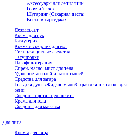
Аксессуары для депиляции
Горячий воск
Шугаринг (Сахарная паста)
Воски в картиджах
Дезодорант
Крема для рук
Бижутерия
Крема и средства для ног
Солнцезащитные средства
Татуировки
Парафинотерапия
Спрей, масло, мист для тела
Удаление мозолей и натоптышей
Средства для загара
Гель для душа /Жидкое мыло/Скраб для тела /соль для
ванн
Средства против целлюлита
Крема для тела
Средства для массажа
Для лица
Кремы для лица