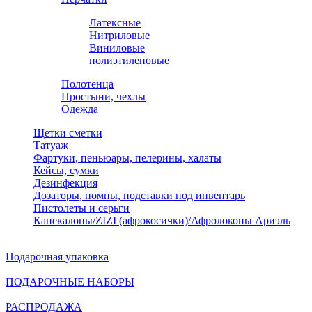
Латексные
Нитриловые
Виниловые
полиэтиленовые
Полотенца
Простыни, чехлы
Одежда
Щетки сметки
Татуаж
Фартуки, пеньюары, пелерины, халаты
Кейсы, сумки
Дезинфекция
Дозаторы, помпы, подставки под инвентарь
Пистолеты и серьги
Канекалоны/ZIZI (афрокосички)/Афролоконы Ариэль
Подарочная упаковка
ПОДАРОЧНЫЕ НАБОРЫ
РАСПРОДАЖА