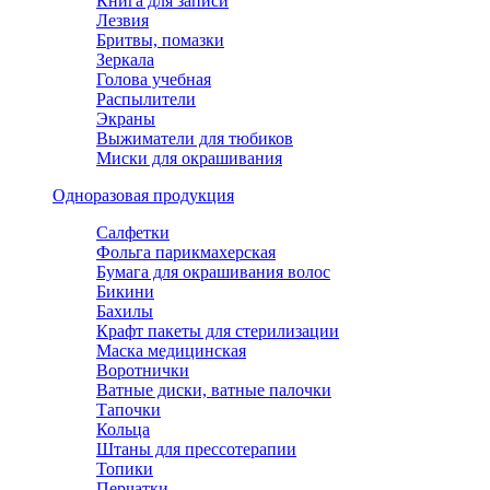
Книга для записи
Лезвия
Бритвы, помазки
Зеркала
Голова учебная
Распылители
Экраны
Выжиматели для тюбиков
Миски для окрашивания
Одноразовая продукция
Салфетки
Фольга парикмахерская
Бумага для окрашивания волос
Бикини
Бахилы
Крафт пакеты для стерилизации
Маска медицинская
Воротнички
Ватные диски, ватные палочки
Тапочки
Кольца
Штаны для прессотерапии
Топики
Перчатки