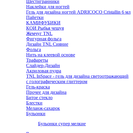
Шестигранники
Наклейки для ногтей
Гель для дизайна ногтей ADRICOCO Cristallin 6 мл
Пайетки
КАМИФУБИКИ
КОИ Рыбья чешуя
Жемчуг TNL
Фигурная фольга
Дизайн TNL Сияние
Фольга
Нить на клеевой основе
Трафареты
Слайдер-Дизайн
Акриловая пудра
TNL InSpace - гель для дизайна светоотражающий
с голографическим глиттером
Гель-краска
Прочее для дизайна
Битое стекло
Блестки
Меланж-сахарок
Бульонки
Бульонки супер мелкие