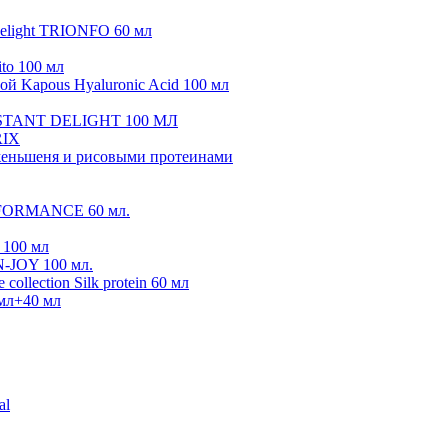
elight TRIONFO 60 мл
ito 100 мл
ой Kapous Hyaluronic Acid 100 мл
CONSTANT DELIGHT 100 МЛ
IX
м женьшеня и рисовыми протеинами
ERFORMANCE 60 мл.
 100 мл
N-JOY 100 мл.
collection Silk protein 60 мл
 мл+40 мл
al