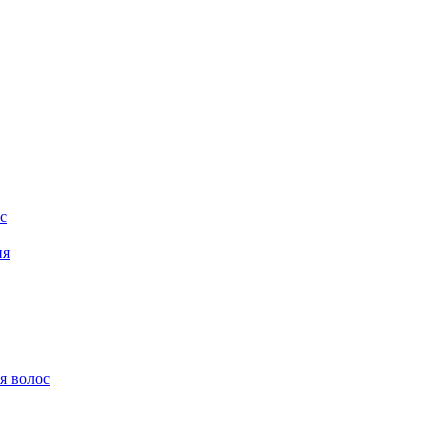
с
ия
я волос