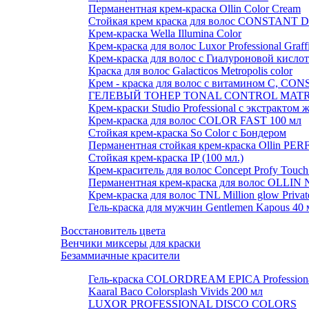
Перманентная крем-краска Ollin Color Cream
Стойкая крем краска для волос CONSTANT D
Крем-краска Wella Illumina Color
Крем-краска для волос Luxor Professional Graff
Крем-краска для волос с Гиалуроновой кислот
Краска для волос Galacticos Metropolis color
Крем - краска для волос с витамином С, 
ГЕЛЕВЫЙ ТОНЕР TONAL CONTROL MATR
Крем-краски Studio Professional с экстракто
Крем-краска для волос COLOR FAST 100 мл
Стойкая крем-краска So Color с Бондером
Перманентная стойкая крем-краска Ollin P
Стойкая крем-краска IP (100 мл.)
Крем-краситель для волос Concept Profy Touch
Перманентная крем-краска для волос OLLIN 
Крем-краска для волос TNL Million glow Private 
Гель-краска для мужчин Gentlemen Kapous 40
Восстановитель цвета
Венчики миксеры для краски
Безаммиачные красители
Гель-краска COLORDREAM EPICA Profession
Kaaral Baco Colorsplash Vivids 200 мл
LUXOR PROFESSIONAL DISCO COLORS