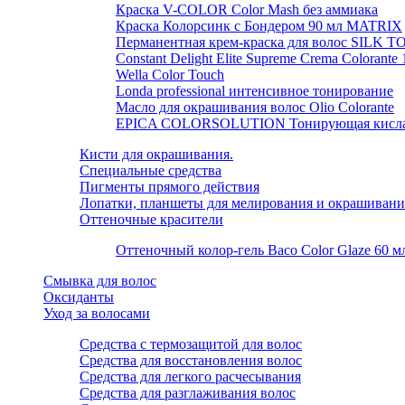
Краска V-COLOR Color Mash без аммиака
Краска Колорсинк с Бондером 90 мл MATRIX
Перманентная крем-краска для волос SILK 
Constant Delight Elite Supreme Crema Colorante
Wella Color Touch
Londa professional интенсивное тонирование
Масло для окрашивания волос Olio Colorante
EPICA COLORSOLUTION Тонирующая кислая 
Кисти для окрашивания.
Специальные средства
Пигменты прямого действия
Лопатки, планшеты для мелирования и окрашивани
Оттеночные красители
Оттеночный колор-гель Baco Color Glaze 60 м
Смывка для волос
Оксиданты
Уход за волосами
Средства с термозащитой для волос
Средства для восстановления волос
Средства для легкого расчесывания
Средства для разглаживания волос