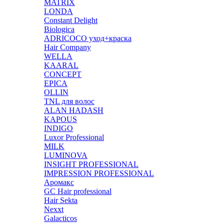
MATRIX
LONDA
Constant Delight
Biologica
ADRICOCO уход+краска
Hair Company
WELLA
KAARAL
CONCEPT
EPICA
OLLIN
TNL для волос
ALAN HADASH
KAPOUS
INDIGO
Luxor Professional
MILK
LUMINOVA
INSIGHT PROFESSIONAL
IMPRESSION PROFESSIONAL
Аромакс
GC Hair professional
Hair Sekta
Nexxt
Galacticos