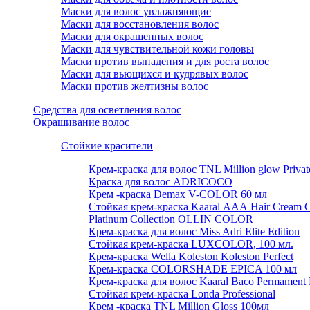
Маски для волос увлажняющие
Маски для восстановления волос
Маски для окрашенных волос
Маски для чувствительной кожи головы
Маски против выпадения и для роста волос
Маски для вьющихся и кудрявых волос
Маски против желтизны волос
Средства для осветления волос
Окрашивание волос
Стойкие красители
Крем-краска для волос TNL Million glow Private 
Краска для волос ADRICOCO
Крем -краска Demax V-COLOR 60 мл
Стойкая крем-краска Kaaral ААА Hair Cream C
Platinum Collection OLLIN COLOR
Крем-краска для волос Miss Adri Elite Edition
Стойкая крем-краска LUXCOLOR, 100 мл.
Крем-краска Wella Koleston Koleston Perfect
Крем-краска COLORSHADE EPICA 100 мл
Крем-краска для волос Kaaral Baco Permament 
Стойкая крем-краска Londa Professional
Крем -краска TNL Million Gloss 100мл