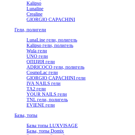
Kalipso
Lunaline
Crealine
GIORGIO CAPACHINI
Гели, полигели
LunaLine гели, полигель
Kalipso гели, полигель
Wula гели
UNO гели
ОПЦИЯ гели
ADRICOCO гели, полигель
CosmoLac гели
GIORGIO CAPACHINI гели
IVA NAILS гели
TA2 гели
YOUR NAILS гели
TNL гели, полигель
EVIENE гели
Базы, топы
Базы топы LUXVISAGE
Базы, топы Domix