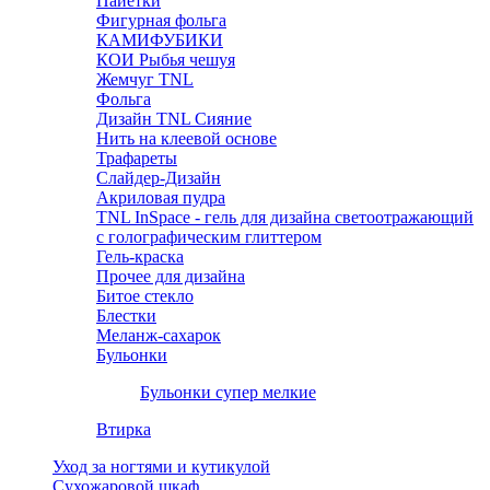
Пайетки
Фигурная фольга
КАМИФУБИКИ
КОИ Рыбья чешуя
Жемчуг TNL
Фольга
Дизайн TNL Сияние
Нить на клеевой основе
Трафареты
Слайдер-Дизайн
Акриловая пудра
TNL InSpace - гель для дизайна светоотражающий
с голографическим глиттером
Гель-краска
Прочее для дизайна
Битое стекло
Блестки
Меланж-сахарок
Бульонки
Бульонки супер мелкие
Втирка
Уход за ногтями и кутикулой
Сухожаровой шкаф