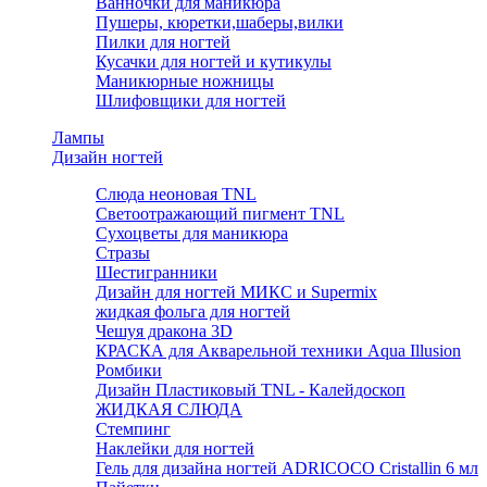
Ванночки для маникюра
Пушеры, кюретки,шаберы,вилки
Пилки для ногтей
Кусачки для ногтей и кутикулы
Маникюрные ножницы
Шлифовщики для ногтей
Лампы
Дизайн ногтей
Слюда неоновая TNL
Светоотражающий пигмент TNL
Сухоцветы для маникюра
Стразы
Шестигранники
Дизайн для ногтей МИКС и Supermix
жидкая фольга для ногтей
Чешуя дракона 3D
КРАСКА для Акварельной техники Aqua Illusion
Ромбики
Дизайн Пластиковый TNL - Калейдоскоп
ЖИДКАЯ СЛЮДА
Стемпинг
Наклейки для ногтей
Гель для дизайна ногтей ADRICOCO Cristallin 6 мл