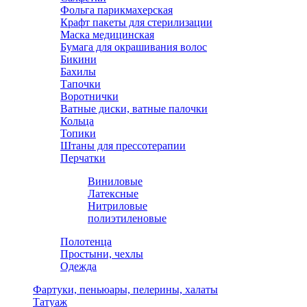
Фольга парикмахерская
Крафт пакеты для стерилизации
Маска медицинская
Бумага для окрашивания волос
Бикини
Бахилы
Тапочки
Воротнички
Ватные диски, ватные палочки
Кольца
Топики
Штаны для прессотерапии
Перчатки
Виниловые
Латексные
Нитриловые
полиэтиленовые
Полотенца
Простыни, чехлы
Одежда
Фартуки, пеньюары, пелерины, халаты
Татуаж