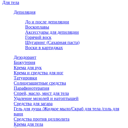
Для тела
Депиляция
До и после депиляции
Воскоплавы
Аксессуары для депиляции
Горячий воск
Шугаринг (Сахарная паста)
Воски в картиджах
Дезодорант
Бижутерия
Крема для рук
Крема и средства для ног
Татуировки
Солнцезащитные средства
Парафинотерапия
Спрей, масло, мист для тела
Удаление мозолей и натоптышей
Средства для загара
Гель для душа /Жидкое мыло/Скраб для тела /соль для
ванн
Средства против целлюлита
Крема для тела