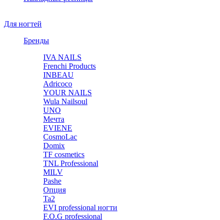
Для ногтей
Бренды
IVA NAILS
Frenchi Products
INBEAU
Adricoco
YOUR NAILS
Wula Nailsoul
UNO
Мечта
EVIENE
CosmoLac
Domix
TF cosmetics
TNL Professional
MILV
Pashe
Опция
Ta2
EVI professional ногти
F.O.G professional