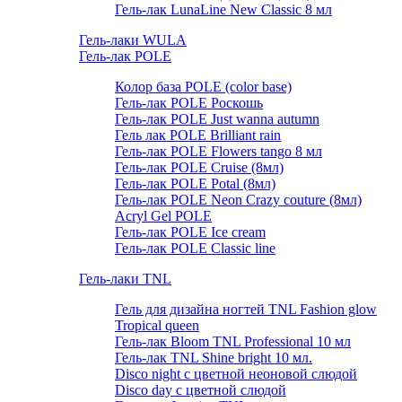
Гель-лак LunaLine New Classic 8 мл
Гель-лаки WULA
Гель-лак POLE
Колор база POLE (color base)
Гель-лак POLE Роскошь
Гель-лак POLE Just wanna autumn
Гель лак POLE Brilliant rain
Гель-лак POLE Flowers tango 8 мл
Гель-лак POLE Cruise (8мл)
Гель-лак POLE Potal (8мл)
Гель-лак POLE Neon Crazy couture (8мл)
Acryl Gel POLE
Гель-лак POLE Ice cream
Гель-лак POLE Classic line
Гель-лаки TNL
Гель для дизайна ногтей TNL Fashion glow
Tropical queen
Гель-лак Bloom TNL Professional 10 мл
Гель-лак TNL Shine bright 10 мл.
Disco night с цветной неоновой слюдой
Disco day с цветной слюдой