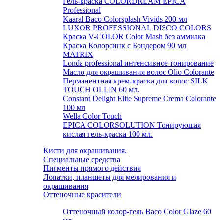
Гель-краска COLORDREAM EPICA
Professional
Kaaral Baco Colorsplash Vivids 200 мл
LUXOR PROFESSIONAL DISCO COLORS
Краска V-COLOR Color Mash без аммиака
Краска Колорсинк с Бондером 90 мл
MATRIX
Londa professional интенсивное тонирование
Масло для окрашивания волос Olio Colorante
Перманентная крем-краска для волос SILK
TOUCH OLLIN 60 мл.
Constant Delight Elite Supreme Crema Colorante
100 мл
Wella Color Touch
EPICA COLORSOLUTION Тонирующая
кислая гель-краска 100 мл.
Кисти для окрашивания.
Специальные средства
Пигменты прямого действия
Лопатки, планшеты для мелирования и
окрашивания
Оттеночные красители
Оттеночный колор-гель Baco Color Glaze 60